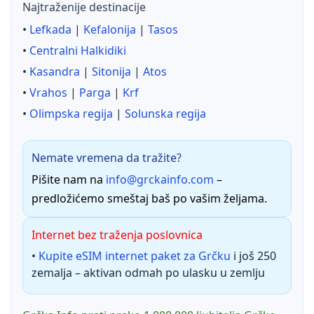
Najtraženije destinacije
•
Lefkada
|
Kefalonija
|
Tasos
•
Centralni Halkidiki
•
Kasandra
|
Sitonija
|
Atos
•
Vrahos
|
Parga
|
Krf
•
Olimpska regija
|
Solunska regija
Nemate vremena da tražite?
Pišite nam na
info@grckainfo.com
–
predložićemo smeštaj baš po vašim željama.
Internet bez traženja poslovnica
•
Kupite eSIM internet paket za Grčku
i još 250
zemalja – aktivan odmah po ulasku u zemlju