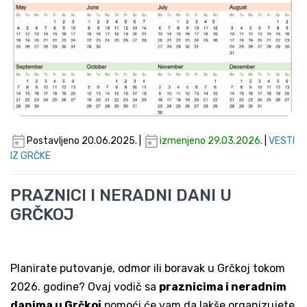
Postavljeno 20.06.2025. |
izmenjeno 29.03.2026.
|
VESTI
IZ GRČKE
PRAZNICI I NERADNI DANI U
GRČKOJ
Planirate putovanje, odmor ili boravak u Grčkoj tokom
2026. godine? Ovaj vodič sa
praznicima i neradnim
danima u Grčkoj
pomoći će vam da lakše organizujete