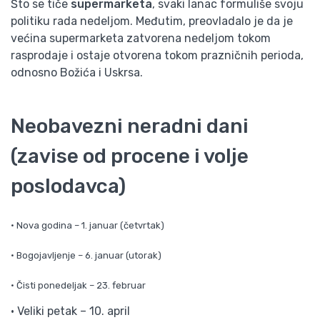
Što se tiče
supermarketa
, svaki lanac formuliše svoju
politiku rada nedeljom. Međutim, preovladalo je da je
većina supermarketa zatvorena nedeljom tokom
rasprodaje i ostaje otvorena tokom prazničnih perioda,
odnosno Božića i Uskrsa.
Neobavezni neradni dani
(zavise od procene i volje
poslodavca)
• Nova godina – 1. januar (četvrtak)
• Bogojavljenje – 6. januar (utorak)
• Čisti ponedeljak – 23. februar
• Veliki petak – 10. april