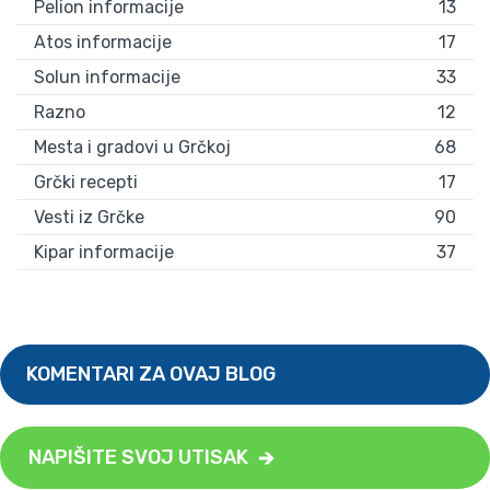
Pelion informacije
13
Atos informacije
17
Solun informacije
33
Razno
12
Mesta i gradovi u Grčkoj
68
Grčki recepti
17
Vesti iz Grčke
90
Kipar informacije
37
KOMENTARI ZA OVAJ BLOG
NAPIŠITE SVOJ UTISAK