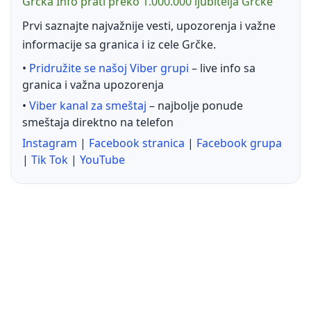
Grčka Info prati preko 1.000.000 ljubitelja Grčke
Prvi saznajte najvažnije vesti, upozorenja i važne
informacije sa granica i iz cele Grčke.
•
Pridružite se našoj Viber grupi
– live info sa
granica i važna upozorenja
•
Viber kanal za smeštaj
– najbolje ponude
smeštaja direktno na telefon
Instagram
|
Facebook stranica
|
Facebook grupa
|
Tik Tok
|
YouTube