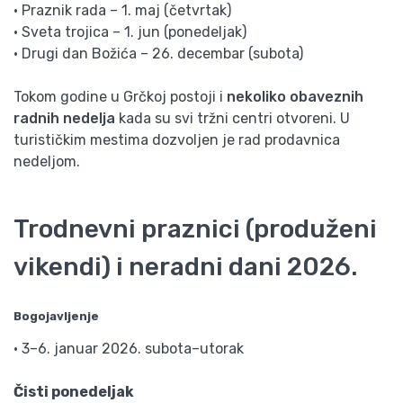
• Praznik rada – 1. maj (četvrtak)
• Sveta trojica – 1. jun (ponedeljak)
• Drugi dan Božića – 26. decembar (subota)
Tokom godine u Grčkoj postoji i
nekoliko obaveznih
radnih nedelja
kada su svi tržni centri otvoreni. U
turističkim mestima dozvoljen je rad prodavnica
nedeljom.
Trodnevni praznici (produženi
vikendi) i neradni dani 2026.
Bogojavljenje
• 3–6. januar 2026. subota–utorak
Čisti ponedeljak