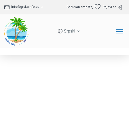
info@grckainfo.com
Sačuvan smeštaj
Prijavi se
Srpski