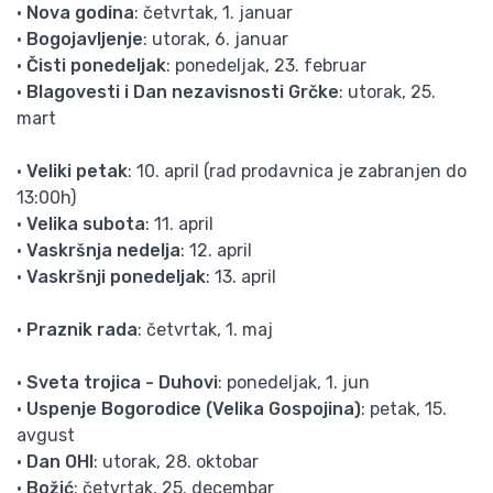
•
Nova godina
: četvrtak, 1. januar
•
Bogojavljenje
: utorak, 6. januar
•
Čisti ponedeljak
: ponedeljak, 23. februar
•
Blagovesti i Dan nezavisnosti Grčke
: utorak, 25.
mart
•
Veliki petak
: 10. april (rad prodavnica je zabranjen do
13:00h)
•
Velika subota
: 11. april
•
Vaskršnja nedelja
: 12. april
•
Vaskršnji ponedeljak
: 13. april
•
Praznik rada
: četvrtak, 1. maj
•
Sveta trojica - Duhovi
: ponedeljak, 1. jun
•
Uspenje Bogorodice (Velika Gospojina)
: petak, 15.
avgust
•
Dan OHI
: utorak, 28. oktobar
•
Božić
: četvrtak, 25. decembar