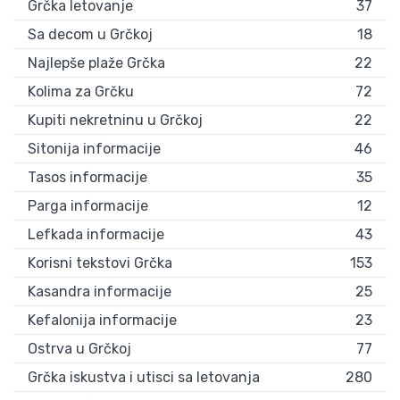
Grčka letovanje
37
Sa decom u Grčkoj
18
Najlepše plaže Grčka
22
Kolima za Grčku
72
Kupiti nekretninu u Grčkoj
22
Sitonija informacije
46
Tasos informacije
35
Parga informacije
12
Lefkada informacije
43
Korisni tekstovi Grčka
153
Kasandra informacije
25
Kefalonija informacije
23
Ostrva u Grčkoj
77
Grčka iskustva i utisci sa letovanja
280