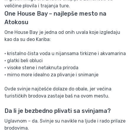
veličine plovila i trajanja ture.
One House Bay – najlepše mesto na
Atokosu
One House Bay je jedna od onih uvala koje izgledaju
kao da su deo Kariba:
• kristalno čista voda u nijansama tirkizne i akvamarina
• glatki beli obluci
• visoke stene i netaknuta priroda
• mirno more idealno za plivanje i snimanje
Ovde svinje najčešće dolaze do obale, jer većina
turističkih brodova zastaje baš na ovom mestu.
Da li je bezbedno plivati sa svinjama?
Uglavnom – da. Svinje su navikle na ljude i rado prilaze
brodovima.