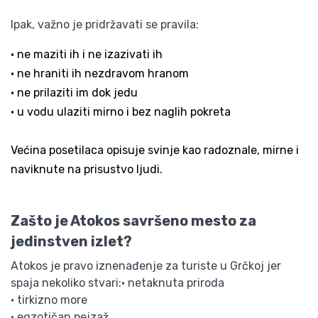
Ipak, važno je pridržavati se pravila:
• ne maziti ih i ne izazivati ih
• ne hraniti ih nezdravom hranom
• ne prilaziti im dok jedu
• u vodu ulaziti mirno i bez naglih pokreta
Većina posetilaca opisuje svinje kao radoznale, mirne i
naviknute na prisustvo ljudi.
Zašto je Atokos savršeno mesto za
jedinstven izlet?
Atokos je pravo iznenađenje za turiste u Grčkoj jer
spaja nekoliko stvari:• netaknuta priroda
• tirkizno more
• egzotičan pejzaž