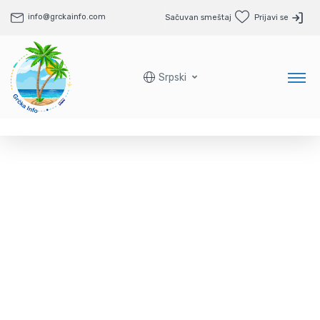
info@grckainfo.com
Sačuvan smeštaj
Prijavi se
Srpski