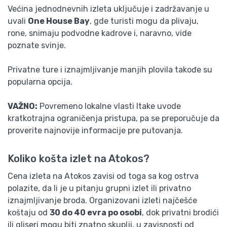
Većina jednodnevnih izleta uključuje i zadržavanje u
uvali
One House Bay
, gde turisti mogu da plivaju,
rone, snimaju podvodne kadrove i, naravno, vide
poznate svinje.
Privatne ture i iznajmljivanje manjih plovila takođe su
popularna opcija.
VAŽNO:
Povremeno lokalne vlasti Itake uvode
kratkotrajna ograničenja pristupa, pa se preporučuje da
proverite najnovije informacije pre putovanja.
Koliko košta izlet na Atokos?
Cena izleta na Atokos zavisi od toga sa kog ostrva
polazite, da li je u pitanju grupni izlet ili privatno
iznajmljivanje broda. Organizovani izleti najčešće
koštaju od
30 do 40 evra po osobi
, dok privatni brodići
ili gliseri mogu biti znatno skuplji, u zavisnosti od