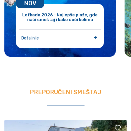
NOV
Lefkada 2026 - Najlepše plaže, gde
naći smeštaj i kako doći kolima
Detaljnije
PREPORUČENI SMEŠTAJ