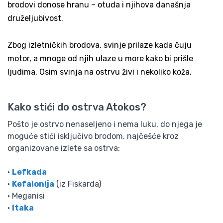
brodovi donose hranu – otuda i njihova današnja
druželjubivost.
Zbog izletničkih brodova, svinje prilaze kada čuju
motor, a mnoge od njih ulaze u more kako bi prišle
ljudima. Osim svinja na ostrvu živi i nekoliko koža.
Kako stići do ostrva Atokos?
Pošto je ostrvo nenaseljeno i nema luku, do njega je
moguće stići isključivo brodom, najčešće kroz
organizovane izlete sa ostrva:
•
Lefkada
•
Kefalonija
(iz Fiskarda)
• Meganisi
•
Itaka