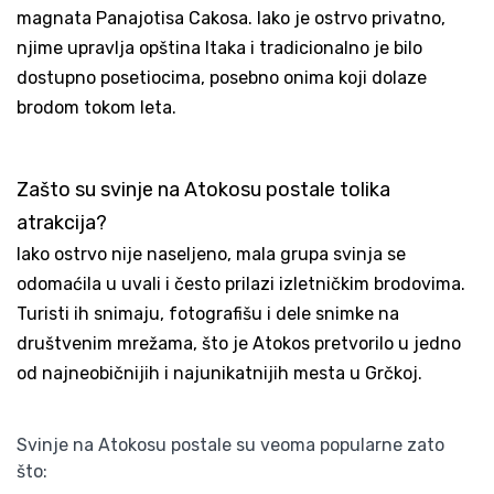
magnata Panajotisa Cakosa. Iako je ostrvo privatno,
njime upravlja opština Itaka i tradicionalno je bilo
dostupno posetiocima, posebno onima koji dolaze
brodom tokom leta.
Zašto su svinje na Atokosu postale tolika
atrakcija?
Iako ostrvo nije naseljeno, mala grupa svinja se
odomaćila u uvali i često prilazi izletničkim brodovima.
Turisti ih snimaju, fotografišu i dele snimke na
društvenim mrežama, što je Atokos pretvorilo u jedno
od najneobičnijih i najunikatnijih mesta u Grčkoj.
Svinje na Atokosu postale su veoma popularne zato
što: