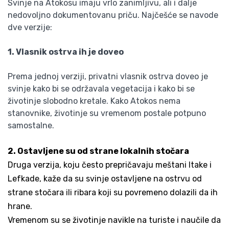
Svinje na Atokosu imaju vrlo zanimljivu, ali i dalje
nedovoljno dokumentovanu priču. Najčešće se navode
dve verzije:
1. Vlasnik ostrva ih je doveo
Prema jednoj verziji, privatni vlasnik ostrva doveo je
svinje kako bi se održavala vegetacija i kako bi se
životinje slobodno kretale. Kako Atokos nema
stanovnike, životinje su vremenom postale potpuno
samostalne.
2. Ostavljene su od strane lokalnih stočara
Druga verzija, koju često prepričavaju meštani Itake i
Lefkade, kaže da su svinje ostavljene na ostrvu od
strane stočara ili ribara koji su povremeno dolazili da ih
hrane.
Vremenom su se životinje navikle na turiste i naučile da