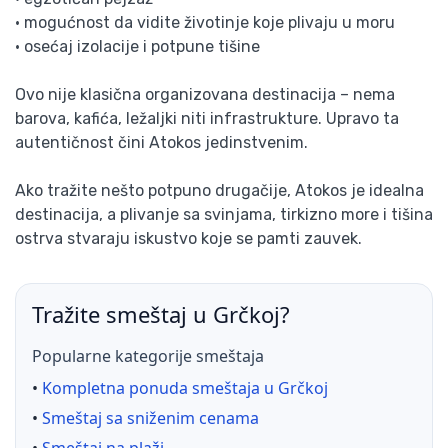
• mogućnost da vidite životinje koje plivaju u moru
• osećaj izolacije i potpune tišine
Ovo nije klasična organizovana destinacija – nema
barova, kafića, ležaljki niti infrastrukture. Upravo ta
autentičnost čini Atokos jedinstvenim.
Ako tražite nešto potpuno drugačije, Atokos je idealna
destinacija, a plivanje sa svinjama, tirkizno more i tišina
ostrva stvaraju iskustvo koje se pamti zauvek.
Tražite smeštaj u Grčkoj?
Popularne kategorije smeštaja
•
Kompletna ponuda smeštaja u Grčkoj
•
Smeštaj sa sniženim cenama