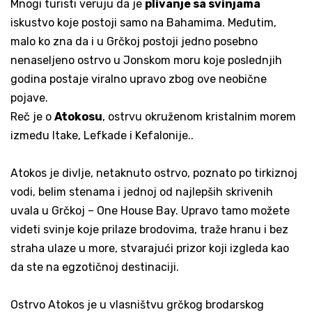
Mnogi turisti veruju da je
plivanje sa svinjama
iskustvo koje postoji samo na Bahamima. Međutim,
malo ko zna da i u Grčkoj postoji jedno posebno
nenaseljeno ostrvo u Jonskom moru koje poslednjih
godina postaje viralno upravo zbog ove neobične
pojave.
Reč je o
Atokosu
, ostrvu okruženom kristalnim morem
između Itake, Lefkade i Kefalonije..
Atokos je divlje, netaknuto ostrvo, poznato po tirkiznoj
vodi, belim stenama i jednoj od najlepših skrivenih
uvala u Grčkoj – One House Bay. Upravo tamo možete
videti svinje koje prilaze brodovima, traže hranu i bez
straha ulaze u more, stvarajući prizor koji izgleda kao
da ste na egzotičnoj destinaciji.
Ostrvo Atokos je u vlasništvu grčkog brodarskog