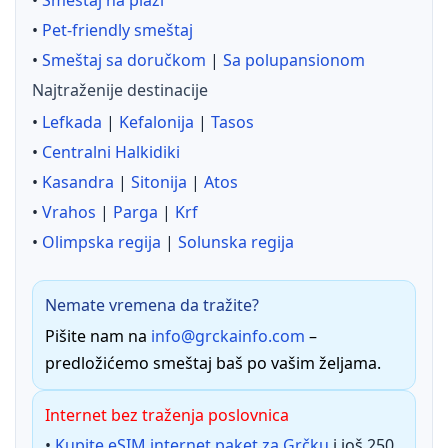
•
Smeštaj na plaži
•
Pet-friendly smeštaj
•
Smeštaj sa doručkom
|
Sa polupansionom
Najtraženije destinacije
•
Lefkada
|
Kefalonija
|
Tasos
•
Centralni Halkidiki
•
Kasandra
|
Sitonija
|
Atos
•
Vrahos
|
Parga
|
Krf
•
Olimpska regija
|
Solunska regija
Nemate vremena da tražite?
Pišite nam na
info@grckainfo.com
–
predložićemo smeštaj baš po vašim željama.
Internet bez traženja poslovnica
•
Kupite eSIM internet paket za Grčku
i još 250