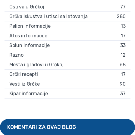
Ostrva u Grčkoj
77
Grčka iskustva i utisci sa letovanja
280
Pelion informacije
13
Atos informacije
17
Solun informacije
33
Razno
12
Mesta i gradovi u Grčkoj
68
Grčki recepti
17
Vesti iz Grčke
90
Kipar informacije
37
KOMENTARI ZA OVAJ BLOG