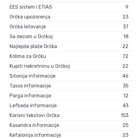
EES sistem i ETIAS
9
Grčka upozorenja
23
Grčka letovanje
37
Sa decom u Grčkoj
18
Najlepše plaže Grčka
22
Kolima za Grčku
72
Kupiti nekretninu u Grčkoj
22
Sitonija informacije
46
Tasos informacije
35
Parga informacije
12
Lefkada informacije
43
Korisni tekstovi Grčka
153
Kasandra informacije
25
Kefalonija informacije
23