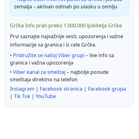
zemalja – aktivan odmah po ulasku u zemlju
Grčka Info prati preko 1.000.000 ljubitelja Grčke
Prvi saznajte najvažnije vesti, upozorenja i važne
informacije sa granica i iz cele Grčke.
•
Pridružite se našoj Viber grupi
– live info sa
granica i važna upozorenja
•
Viber kanal za smeštaj
– najbolje ponude
smeštaja direktno na telefon
Instagram
|
Facebook stranica
|
Facebook grupa
|
Tik Tok
|
YouTube