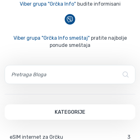
Viber grupa "Grčka Info"
budite informisani
Viber grupa "Grčka Info smeštaj"
pratite najbolje
ponude smeštaja
KATEGORIJE
eSIM internet za Grčku
3