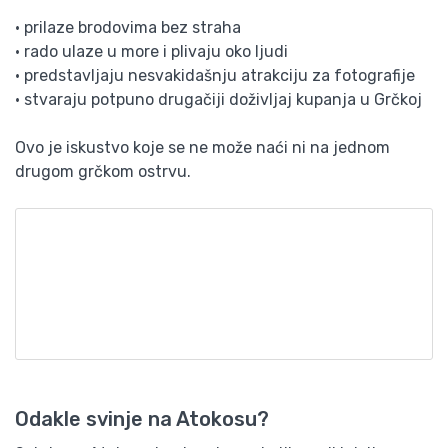
• prilaze brodovima bez straha
• rado ulaze u more i plivaju oko ljudi
• predstavljaju nesvakidašnju atrakciju za fotografije
• stvaraju potpuno drugačiji doživljaj kupanja u Grčkoj
Ovo je iskustvo koje se ne može naći ni na jednom
drugom grčkom ostrvu.
Odakle svinje na Atokosu?