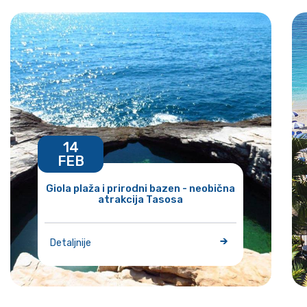
14
FEB
Giola plaža i prirodni bazen - neobična
atrakcija Tasosa
Detaljnije