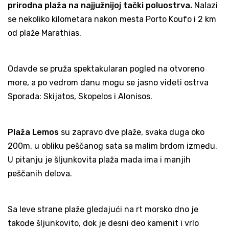
prirodna plaža na najjužnijoj tački poluostrva.
Nalazi
se nekoliko kilometara nakon mesta Porto Koufo i 2 km
od plaže Marathias.
Odavde se pruža spektakularan pogled na otvoreno
more, a po vedrom danu mogu se jasno videti ostrva
Sporada: Skijatos, Skopelos i Alonisos.
Plaža Lemos
su zapravo dve plaže, svaka duga oko
200m, u obliku peščanog sata sa malim brdom između.
U pitanju je šljunkovita plaža mada ima i manjih
peščanih delova.
Sa leve strane plaže gledajući na rt morsko dno je
takođe šljunkovito, dok je desni deo kamenit i vrlo