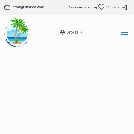
info@grckainfo.com
Sačuvan smeštaj
Prijavi se
Srpski