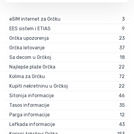
eSIM internet za Grčku
3
EES sistem i ETIAS
9
Grčka upozorenja
23
Grčka letovanje
37
Sa decom u Grčkoj
18
Najlepše plaže Grčka
22
Kolima za Grčku
72
Kupiti nekretninu u Grčkoj
22
Sitonija informacije
46
Tasos informacije
35
Parga informacije
12
Lefkada informacije
43
Korisni tekstovi Grčka
153