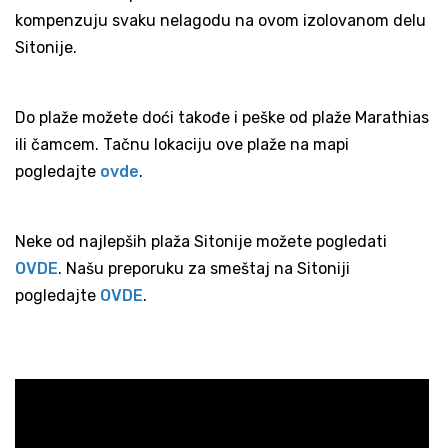
kompenzuju svaku nelagodu na ovom izolovanom delu
Sitonije.
Do plaže možete doći takođe i peške od plaže Marathias
ili čamcem. Tačnu lokaciju ove plaže na mapi
pogledajte
ovde
.
Neke od najlepših plaža Sitonije možete pogledati
OVDE
. Našu preporuku za smeštaj na Sitoniji
pogledajte
OVDE
.