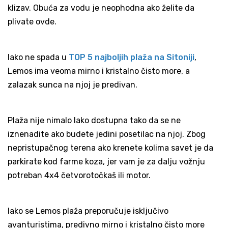
klizav. Obuća za vodu je neophodna ako želite da
plivate ovde.
Iako ne spada u
TOP 5 najboljih plaža na Sitoniji
,
Lemos ima veoma mirno i kristalno čisto more, a
zalazak sunca na njoj je predivan.
Plaža nije nimalo lako dostupna tako da se ne
iznenadite ako budete jedini posetilac na njoj. Zbog
nepristupačnog terena ako krenete kolima savet je da
parkirate kod farme koza, jer vam je za dalju vožnju
potreban 4x4 četvorotočkaš ili motor.
Iako se Lemos plaža preporučuje isključivo
avanturistima, predivno mirno i kristalno čisto more