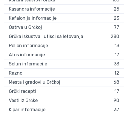
Kasandra informacije
25
Kefalonija informacije
23
Ostrva u Grčkoj
77
Grčka iskustva i utisci sa letovanja
280
Pelion informacije
13
Atos informacije
17
Solun informacije
33
Razno
12
Mesta i gradovi u Grčkoj
68
Grčki recepti
17
Vesti iz Grčke
90
Kipar informacije
37