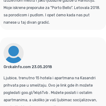
izuzetnom mestu i jako ljubazne gazde u Haniotiju.
Moje iskrene preporuke za "Porto Bello". Letovala 2018.
sa porodicom i pudlom. I opet ćemo kada nas put
nanese u taj divan gradić.
GrckaInfo.com 23.05.2018
Ljubice, trenutno 15 hotela i apartmana na Kasandri
prihvata pse u smeštaju. Ovo je link gde ih možete
pogledati goo.gl/Wq6Tvb . Možete poslati i ostalim
apartmanima, a ukoliko je vaš ljubimac socijalizovan,