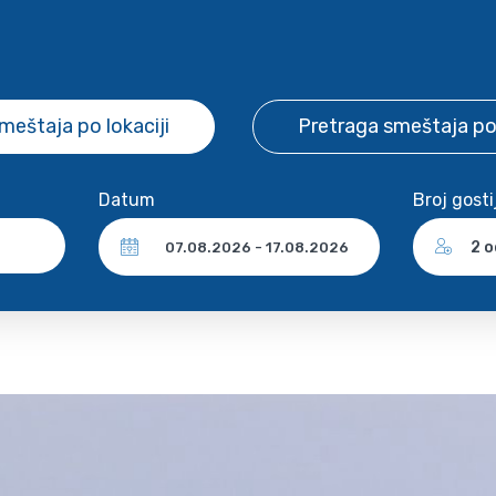
smeštaja
po lokaciji
Pretraga smeštaja
po
Datum
Broj gosti
2 o