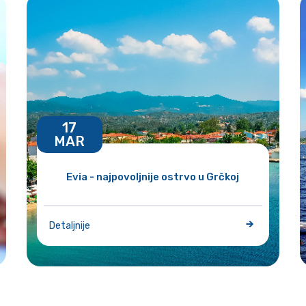
17
MAR
Evia - najpovoljnije ostrvo u Grčkoj
Detaljnije