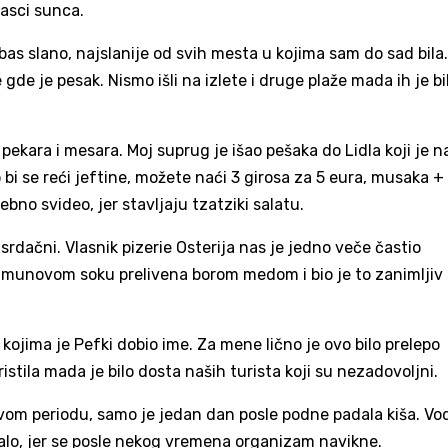
lasci sunca.
bas slano, najslanije od svih mesta u kojima sam do sad bila.
 gde je pesak. Nismo išli na izlete i druge plaže mada ih je bi
pekara i mesara. Moj suprug je išao pešaka do Lidla koji je n
 bi se reći jeftine, možete naći 3 girosa za 5 eura, musaka +
ebno svideo, jer stavljaju tzatziki salatu.
 srdačni. Vlasnik pizerie Osterija nas je jedno veče častio
limunovom soku prelivena borom medom i bio je to zanimljiv 
kojima je Pefki dobio ime. Za mene lično je ovo bilo prelepo
istila mada je bilo dosta naših turista koji su nezadovoljni.
om periodu, samo je jedan dan posle podne padala kiša. Voda
talo, jer se posle nekog vremena organizam navikne.