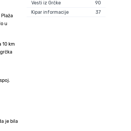
Vesti iz Grčke
90
Kipar informacije
37
 Plaža
lo u
a 10 km
 grčka
spoj.
 je bila