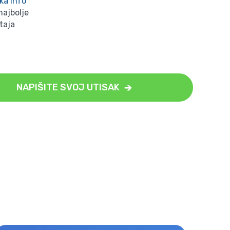
ka Info
najbolje
taja
NAPIŠITE SVOJ UTISAK