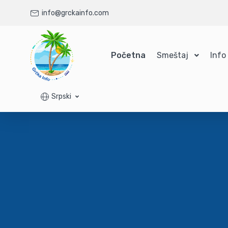
info@grckainfo.com
Početna
Smeštaj
Info
Srpski