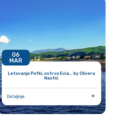
06
MAR
Letovanje Pefki, ostrvo Evia... by Olivera
Nastić
Detaljnije