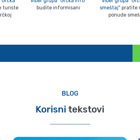
"Grčka
Viber grupa "Grčka Info"
Viber grupa "Grč
 turiste
budite informisani
smeštaj"
pratite 
Grčkoj
ponude smeš
BLOG
Korisni
tekstovi