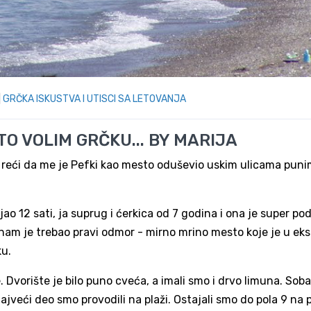
|
GRČKA ISKUSTVA I UTISCI SA LETOVANJA
TO VOLIM GRČKU... BY MARIJA
ću reći da me je Pefki kao mesto oduševio uskim ulicama pun
o 12 sati, ja suprug i ćerkica od 7 godina i ona je super po
 nam je trebao pravi odmor - mirno mrino mesto koje je u eksp
ku.
 Dvorište je bilo puno cveća, a imali smo i drvo limuna. Soba 
jveći deo smo provodili na plaži. Ostajali smo do pola 9 na pl