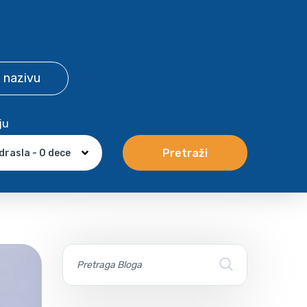
 nazivu
ju
Pretraži
drasla - 0 dece