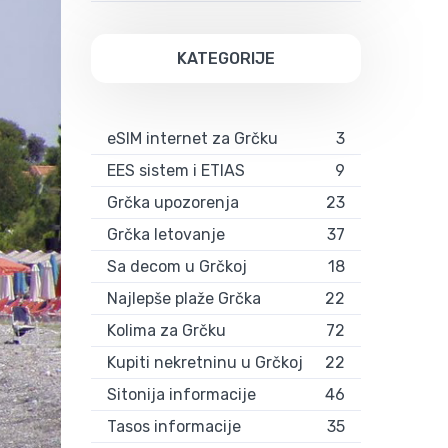
KATEGORIJE
eSIM internet za Grčku
3
EES sistem i ETIAS
9
Grčka upozorenja
23
Grčka letovanje
37
Sa decom u Grčkoj
18
Najlepše plaže Grčka
22
Kolima za Grčku
72
Kupiti nekretninu u Grčkoj
22
Sitonija informacije
46
Tasos informacije
35