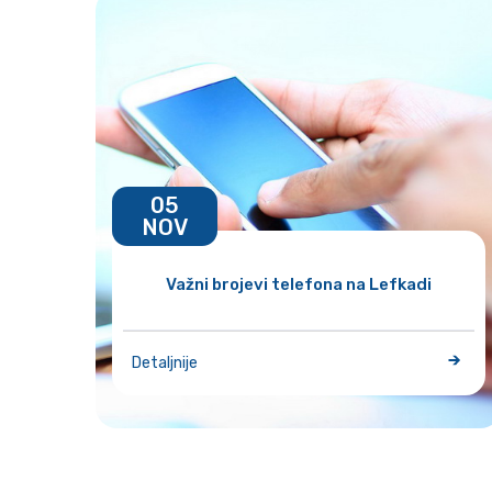
05
NOV
Važni brojevi telefona na Lefkadi
Detaljnije