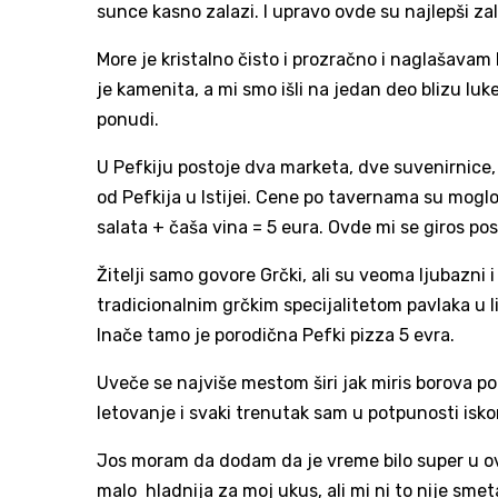
sunce kasno zalazi. I upravo ovde su najlepši za
More je kristalno čisto i prozračno i naglašavam 
je kamenita, a mi smo išli na jedan deo blizu luke
ponudi.
U Pefkiju postoje dva marketa, dve suvenirnice, 
od Pefkija u Istijei. Cene po tavernama su moglo
salata + čaša vina = 5 eura. Ovde mi se giros pos
Žitelji samo govore Grčki, ali su veoma ljubazni i
tradicionalnim grčkim specijalitetom pavlaka u 
Inače tamo je porodična Pefki pizza 5 evra.
Uveče se najviše mestom širi jak miris borova po 
letovanje i svaki trenutak sam u potpunosti iskor
Jos moram da dodam da je vreme bilo super u ov
malo hladnija za moj ukus, ali mi ni to nije sme