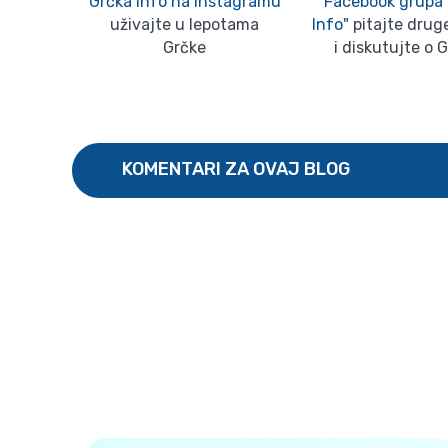
Grčka Info na Instagramu
Facebook grupa 
uživajte u lepotama
Info"
pitajte druge
Grčke
i diskutujte o 
KOMENTARI ZA OVAJ BLOG