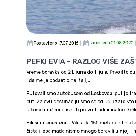
Postavljeno 17.07.2016. |
izmenjeno 01.08.2020.
PEFKI EVIA - RAZLOG VIŠE ZAŠ
Vreme boravka od 21. juna do 1. jula. Prvo što 
i da me je podsetio na Italiju.
Putovali smo autobusom od Leskovca, put je traja
put. Za ovu destinaciju smo se odlučili zato što
u kome možemo osetiti pravu tradicionalnu Grč
Bili smo smešteni u Vili Rula 150 metara od plaže.
čista i lepa mada nismo mnogo boravili u njoj - na