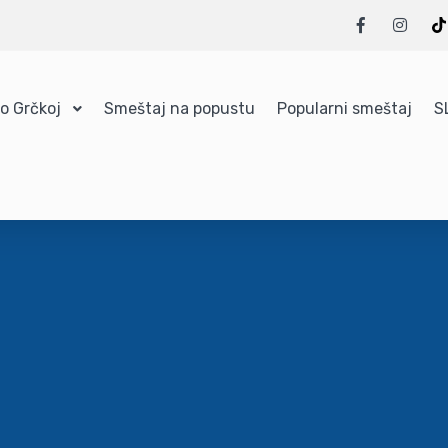
 o Grčkoj
Smeštaj na popustu
Popularni smeštaj
S