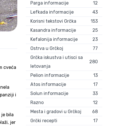
Parga informacije
12
Lefkada informacije
43
Korisni tekstovi Grčka
153
Kasandra informacije
25
Kefalonija informacije
23
Ostrva u Grčkoj
77
Grčka iskustva i utisci sa
280
letovanja
im cveća
Pelion informacije
13
Atos informacije
17
dnela
Solun informacije
33
anziji i
Razno
12
Mesta i gradovi u Grčkoj
68
je bila
Grčki recepti
17
aži, jer