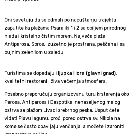
Oni savetuju da se odmah po napuštanju trajekta
zaputite ka plažama Psaraliki 1 i 2 sa obiljem prirodnog
hlada i kristalno čistim morem. Najveća plaža
Antiparosa, Soros, izuzetno je prostrana, peščana i sa
bujnim zelenilom u zaleđu.
Turistima se dopadaju i
ljupka Hora (glavni grad)
,
kvalitetni restorani i živa večernja atmosfera.
Posebno preporučuju organizovanu turu krstarenja oko
Parosa, Antiparosa i Despotika, nenaseljenog malog
ostrva sa plažom Livadi srebrnog peska. Usput ćete
videti Plavu lagunu, proći pored ostrva sv. Nikole na
kome se često obavljaju venčanja, a možete i zaroniti