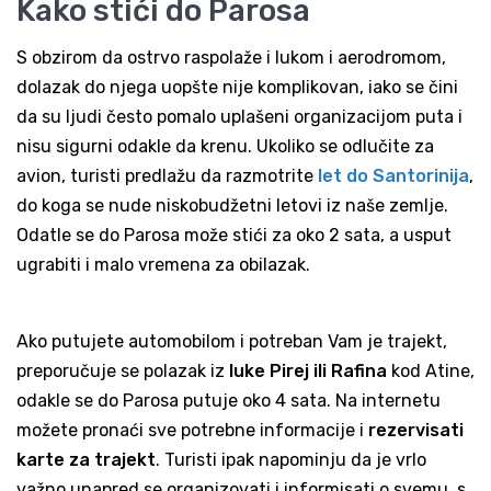
Kako stići do Parosa
S obzirom da ostrvo raspolaže i lukom i aerodromom,
dolazak do njega uopšte nije komplikovan, iako se čini
da su ljudi često pomalo uplašeni organizacijom puta i
nisu sigurni odakle da krenu. Ukoliko se odlučite za
avion, turisti predlažu da razmotrite
let do Santorinija
,
do koga se nude niskobudžetni letovi iz naše zemlje.
Odatle se do Parosa može stići za oko 2 sata, a usput
ugrabiti i malo vremena za obilazak.
Ako putujete automobilom i potreban Vam je trajekt,
preporučuje se polazak iz
luke Pirej ili Rafina
kod Atine,
odakle se do Parosa putuje oko 4 sata. Na internetu
možete pronaći sve potrebne informacije i
rezervisati
karte za trajekt
. Turisti ipak napominju da je vrlo
važno unapred se organizovati i informisati o svemu, s