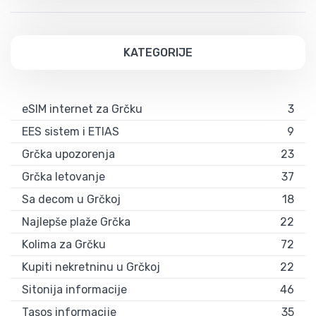
KATEGORIJE
eSIM internet za Grčku
3
EES sistem i ETIAS
9
Grčka upozorenja
23
Grčka letovanje
37
Sa decom u Grčkoj
18
Najlepše plaže Grčka
22
Kolima za Grčku
72
Kupiti nekretninu u Grčkoj
22
Sitonija informacije
46
Tasos informacije
35