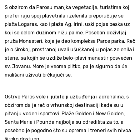
S obzirom da Parosu manjka vegetacije, turistima koji
preferiraju spoj plavetnila i zelenila preporučuje se
plaža Logaras, kao i plaža Ag. Irini, uski pojas peska uz
koji se celom dužinom nižu palme. Poseban doživljaj
pruža Monasteri, koja je deo kompleksa Paros parka. Reč
je o širokoj, prostranoj uvali ušuškanoj u pojas zelenila i
stene, sa kojih se uzdiže belo-plavi manastir posvećen
sv. Jovanu. More je veoma plitko, pa je sigurno da će
mališani uživati brčkajući se.
Ostrvo Paros vole i ljubitelji uzbuđenja i adrenalina, s
obzirom da je reč o vrhunskoj destinaciji kada su u
pitanju vodeni sportovi. Plaže Golden i New Golden,
Santa Maria i Pounda najbolja su odredišta za to, a
posebno je pogodno što su oprema i treneri svih nivoa
široko dostupni.