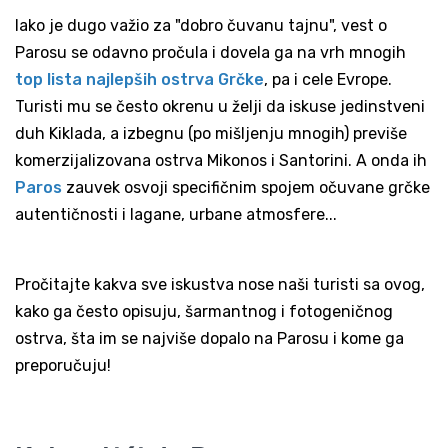
Iako je dugo važio za "dobro čuvanu tajnu", vest o
Parosu se odavno pročula i dovela ga na vrh mnogih
top lista najlepših ostrva Grčke
, pa i cele Evrope.
Turisti mu se često okrenu u želji da iskuse jedinstveni
duh Kiklada, a izbegnu (po mišljenju mnogih) previše
komerzijalizovana ostrva Mikonos i Santorini. A onda ih
Paros
zauvek osvoji specifičnim spojem očuvane grčke
autentičnosti i lagane, urbane atmosfere...
Pročitajte kakva sve iskustva nose naši turisti sa ovog,
kako ga često opisuju, šarmantnog i fotogeničnog
ostrva, šta im se najviše dopalo na Parosu i kome ga
preporučuju!