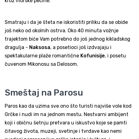
kroz morske pećine.
Smatraju i da je šteta ne iskoristiti priliku da se obiđe
još neko od okolnih ostrva. Oko 40 minuta vožnje
trajektom biće Vam potrebno do još jednog kikladskog
dragulja -
Naksosa
, a posetioci još izdvajaju i
spektakularne plaže romantične
Kofunisije
, i posetu
čuvenom Mikonosu sa Delosom.
Smeštaj na Parosu
Paros kao da uzima sve ono što turisti najviše vole kod
Grčke i nudi im na jednom mestu. Nestvarni ambijent
koji i običnu šetnju pretvara u iskustvo koje se pamti
čitavog života, muzeji, svetinje i tvrđave kao nemi