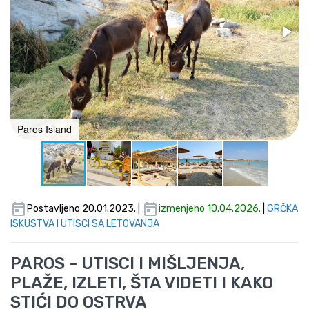
Paros Island
Postavljeno 20.01.2023. |
izmenjeno 10.04.2026.
|
GRČKA
ISKUSTVA I UTISCI SA LETOVANJA
PAROS - UTISCI I MIŠLJENJA,
PLAŽE, IZLETI, ŠTA VIDETI I KAKO
STIĆI DO OSTRVA