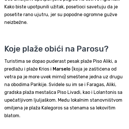
Kako biste upotpunili užitak, posetioci savetuju da je
posetite rano ujutru, jer su popodne ogromne gužve
neizbežne.
Koje plaže obići na Parosu?
Turistima se dopao puderast pesak plaže Piso Aliki, a
predlažu i plaže Krios i
Marselo
(koja je zaštićena od
vetra pa je more uvek mirno) smeštene jedna uz drugu
na obodima Parikije. Svidele su im se i Faragas, Aliki,
gradska plaža mestašca Piso Livadi, kao i Lolantonis sa
upečatljivom ljuljaškom. Među lokalnim stanovništvom
omiljena je plaža Kalegoros sa stenama sa lekovitim
blatom.