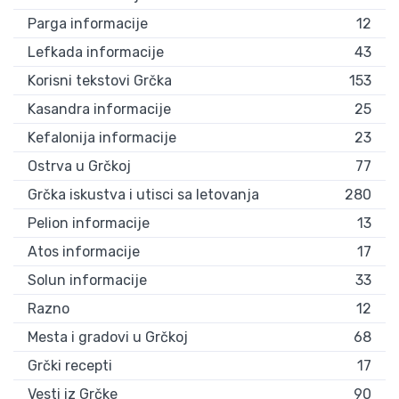
Parga informacije
12
Lefkada informacije
43
Korisni tekstovi Grčka
153
Kasandra informacije
25
Kefalonija informacije
23
Ostrva u Grčkoj
77
Grčka iskustva i utisci sa letovanja
280
Pelion informacije
13
Atos informacije
17
Solun informacije
33
Razno
12
Mesta i gradovi u Grčkoj
68
Grčki recepti
17
Vesti iz Grčke
90