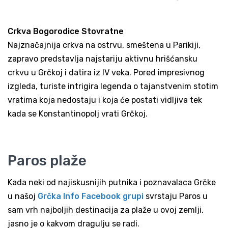
Crkva Bogorodice Stovratne
Najznačajnija crkva na ostrvu, smeštena u Parikiji,
zapravo predstavlja najstariju aktivnu hrišćansku
crkvu u Grčkoj i datira iz IV veka. Pored impresivnog
izgleda, turiste intrigira legenda o tajanstvenim stotim
vratima koja nedostaju i koja će postati vidljiva tek
kada se Konstantinopolj vrati Grčkoj.
Paros plaže
Kada neki od najiskusnijih putnika i poznavalaca Grčke
u našoj
Grčka Info Facebook grupi
svrstaju Paros u
sam vrh najboljih destinacija za plaže u ovoj zemlji,
jasno je o kakvom dragulju se radi.