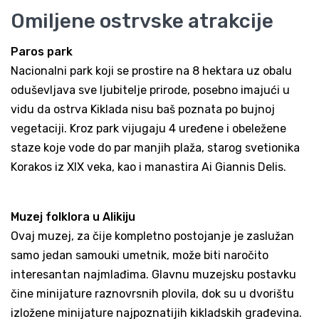
Omiljene ostrvske atrakcije
Paros park
Nacionalni park koji se prostire na 8 hektara uz obalu
oduševljava sve ljubitelje prirode, posebno imajući u
vidu da ostrva Kiklada nisu baš poznata po bujnoj
vegetaciji. Kroz park vijugaju 4 uređene i obeležene
staze koje vode do par manjih plaža, starog svetionika
Korakos iz XIX veka, kao i manastira Ai Giannis Delis.
Muzej folklora u Alikiju
Ovaj muzej, za čije kompletno postojanje je zaslužan
samo jedan samouki umetnik, može biti naročito
interesantan najmlađima. Glavnu muzejsku postavku
čine minijature raznovrsnih plovila, dok su u dvorištu
izložene minijature najpoznatijih kikladskih građevina.