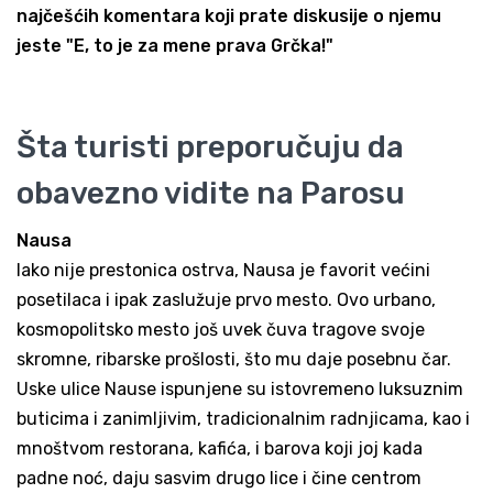
najčešćih komentara koji prate diskusije o njemu
jeste "E, to je za mene prava Grčka!"
Šta turisti preporučuju da
obavezno vidite na Parosu
Nausa
Iako nije prestonica ostrva, Nausa je favorit većini
posetilaca i ipak zaslužuje prvo mesto. Ovo urbano,
kosmopolitsko mesto još uvek čuva tragove svoje
skromne, ribarske prošlosti, što mu daje posebnu čar.
Uske ulice Nause ispunjene su istovremeno luksuznim
buticima i zanimljivim, tradicionalnim radnjicama, kao i
mnoštvom restorana, kafića, i barova koji joj kada
padne noć, daju sasvim drugo lice i čine centrom