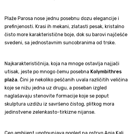
Plaže Parosa nose jednu posebnu dozu elegancije i
prefinjenosti. Krasi ih mekani, zlatasti pesak, kristalno
čisto more karakteristične boje, dok su barovi najčešće
svedeni, sa jednostavnim suncobranima od trske.
Najkarakterističnija, koja na mnoge ostavlja najjači
utisak, jeste po mnogo čemu posebna
Kolymbithres
plaža
. Čini je nekoliko peščanih uvala različitih veličina
koje se nižu jedna uz drugu, a poseban izgled
naglašavaju stenovite formacije koje se poput
skulptura uzdižu iz savršeno čistog, plitkog mora
jedinstvene zelenkasto-tirkizne nijanse.
Ceo ambijent upotpunjava pogled na ostrvo Agia Kali.