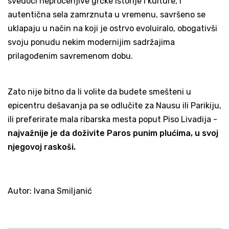
svedoci neprocenjive grčke istorije i kulture, i
autentična sela zamrznuta u vremenu, savršeno se
uklapaju u način na koji je ostrvo evoluiralo, obogativši
svoju ponudu nekim modernijim sadržajima
prilagođenim savremenom dobu.
Zato nije bitno da li volite da budete smešteni u
epicentru dešavanja pa se odlučite za Nausu ili Parikiju,
ili preferirate mala ribarska mesta poput Piso Livadija -
najvažnije je da doživite Paros punim plućima, u svoj
njegovoj raskoši.
Autor: Ivana Smiljanić