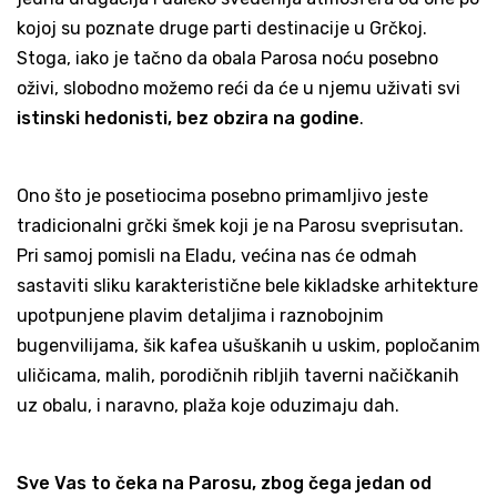
kojoj su poznate druge parti destinacije u Grčkoj.
Stoga, iako je tačno da obala Parosa noću posebno
oživi, slobodno možemo reći da će u njemu uživati svi
istinski hedonisti, bez obzira na godine
.
Ono što je posetiocima posebno primamljivo jeste
tradicionalni grčki šmek koji je na Parosu sveprisutan.
Pri samoj pomisli na Eladu, većina nas će odmah
sastaviti sliku karakteristične bele kikladske arhitekture
upotpunjene plavim detaljima i raznobojnim
bugenvilijama, šik kafea ušuškanih u uskim, popločanim
uličicama, malih, porodičnih ribljih taverni načičkanih
uz obalu, i naravno, plaža koje oduzimaju dah.
Sve Vas to čeka na Parosu, zbog čega jedan od