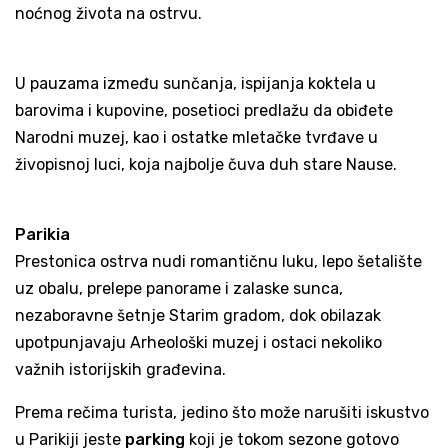
noćnog života na ostrvu.
U pauzama između sunčanja, ispijanja koktela u
barovima i kupovine, posetioci predlažu da obiđete
Narodni muzej, kao i ostatke mletačke tvrđave u
živopisnoj luci, koja najbolje čuva duh stare Nause.
Parikia
Prestonica ostrva nudi romantičnu luku, lepo šetalište
uz obalu, prelepe panorame i zalaske sunca,
nezaboravne šetnje Starim gradom, dok obilazak
upotpunjavaju Arheološki muzej i ostaci nekoliko
važnih istorijskih građevina.
Prema rečima turista, jedino što može narušiti iskustvo
u Parikiji jeste
parking
koji je tokom sezone gotovo