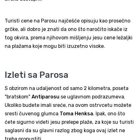
Turisti cene na Parosu najčešće opisuju kao prosečno
grčke, ali dobro je znati da ono što naročito iskače iz
tog okvira, prema njihovom mišljenju jesu cene ležaljki
na plažama koje mogu biti izuzetno visoke.
Izleti sa Parosa
S obzirom na udaljenost od samo 2 kilometra, poseta
"bratskom"
Antiparosu
se uglavnom podrazumeva.
Ukoliko budete imali sreće, na ovom ostrvcetu možete
sresti čuvenog glumca
Toma Henksa
. Ipak, ono što
ćete sigurno videti jesu prelepe plaže, za koje su turisti
saglasni da su glavni razlog zbog koga ovaj izlet ne
treba propustiti.