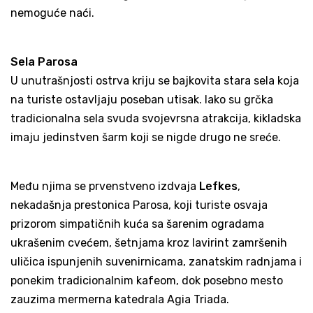
nemoguće naći.
Sela Parosa
U unutrašnjosti ostrva kriju se bajkovita stara sela koja
na turiste ostavljaju poseban utisak. Iako su grčka
tradicionalna sela svuda svojevrsna atrakcija, kikladska
imaju jedinstven šarm koji se nigde drugo ne sreće.
Među njima se prvenstveno izdvaja
Lefkes
,
nekadašnja prestonica Parosa, koji turiste osvaja
prizorom simpatičnih kuća sa šarenim ogradama
ukrašenim cvećem, šetnjama kroz lavirint zamršenih
uličica ispunjenih suvenirnicama, zanatskim radnjama i
ponekim tradicionalnim kafeom, dok posebno mesto
zauzima mermerna katedrala Agia Triada.