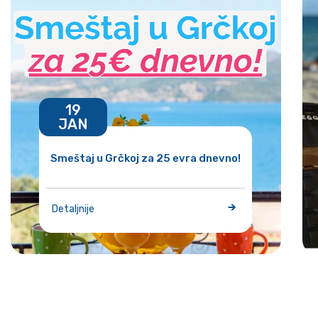
19
JAN
Smeštaj u Grčkoj za 25 evra dnevno!
Detaljnije