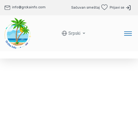
info@grckainfo.com
Sačuvan smeštaj
Prijavi se
Srpski