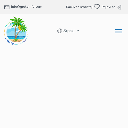
info@grckainfo.com
Sačuvan smeštaj
Prijavi se
Srpski