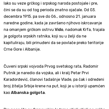
Iako su veze grčkog i srpskog naroda postojale i pre,
čini se da su od tog perioda znatno ojačale. Od 03.
decembra 1915. pa sve do 06., odnosno 21. januara
naredne godine, kada je završeno njihovo iskrcavanje
na omanjem grčkom ostrvu
Vido
, nadomak Krfa, trajala
je golgota srpskih ratnika, koji su u želji da ne
kapituliraju, bili prinuđeni da se povlače preko teritorije
Crne Gore i Albanije.
Čuveni srpski vojvoda Prvog svetskog rata, Radomir
Putnik je naredio da vojska, ali i kralj Petar Prvi
Karađorđević, članovi tadašnje Vlade, pa čak i određeni
broj žitelja Srbije krene na put, koji je u istoriji upamćen
kao
Albanska golgota
.