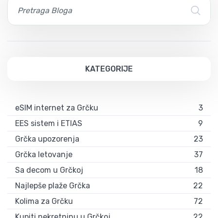
KATEGORIJE
eSIM internet za Grčku
3
EES sistem i ETIAS
9
Grčka upozorenja
23
Grčka letovanje
37
Sa decom u Grčkoj
18
Najlepše plaže Grčka
22
Kolima za Grčku
72
Kupiti nekretninu u Grčkoj
22