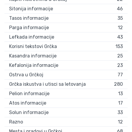
Sitonija informacije
46
Tasos informacije
35
Parga informacije
12
Lefkada informacije
43
Korisni tekstovi Grčka
153
Kasandra informacije
25
Kefalonija informacije
23
Ostrva u Grčkoj
77
Grčka iskustva i utisci sa letovanja
280
Pelion informacije
13
Atos informacije
17
Solun informacije
33
Razno
12
Mesta i gradovi u Grčkoj
68