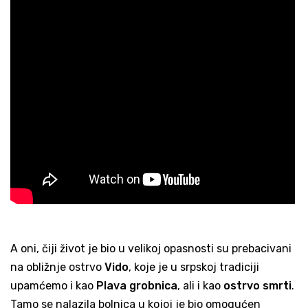
A oni, čiji život je bio u velikoj opasnosti su prebacivani
na obližnje ostrvo
Vido
, koje je u srpskoj tradiciji
upamćemo i kao
Plava grobnica
, ali i kao
ostrvo smrti
.
Tamo se nalazila bolnica u kojoj je bio omogućen