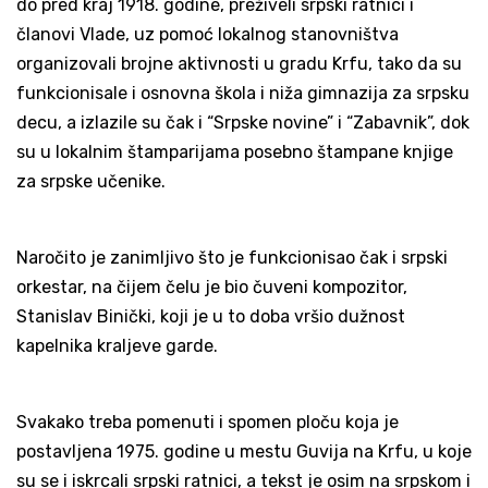
do pred kraj 1918. godine, preživeli srpski ratnici i
članovi Vlade, uz pomoć lokalnog stanovništva
organizovali brojne aktivnosti u gradu Krfu, tako da su
funkcionisale i osnovna škola i niža gimnazija za srpsku
decu, a izlazile su čak i “Srpske novine” i “Zabavnik”, dok
su u lokalnim štamparijama posebno štampane knjige
za srpske učenike.
Naročito je zanimljivo što je funkcionisao čak i srpski
orkestar, na čijem čelu je bio čuveni kompozitor,
Stanislav Binički, koji je u to doba vršio dužnost
kapelnika kraljeve garde.
Svakako treba pomenuti i spomen ploču koja je
postavljena 1975. godine u mestu Guvija na Krfu, u koje
su se i iskrcali srpski ratnici, a tekst je osim na srpskom i