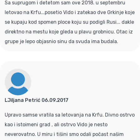
Sa suprugom i detetom sam ove 2018. u septembru
letovao na Krfu...posetio Vido i zatekao dve Grkinje koje
se kupaju kod spomen ploce koju su podigli Rusi... dakle
direktno na mestu koje gleda u plavu grobnicu. Otac iz
grupe je lepo objasnio sinu da svuda ima budala.
LJiljana Petrić 06.09.2017
Upravo samse vratila sa letovanja na Krfu. Divno ostrvo
kao i istoimeni grad , ali ostrvo Vido je nesto
neverovatno. U miru i tišini smo odali počast našim