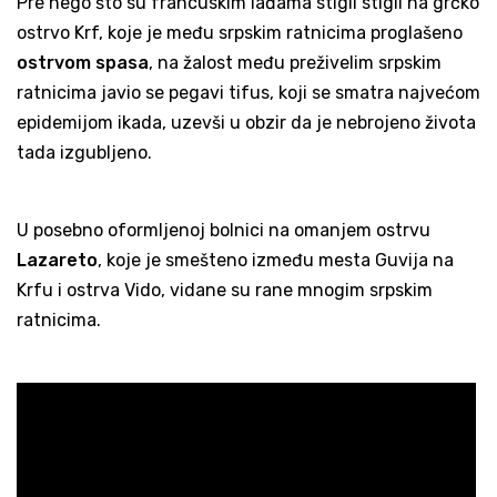
Pre nego što su francuskim lađama stigli stigli na grčko
ostrvo Krf, koje je među srpskim ratnicima proglašeno
ostrvom spasa
, na žalost među preživelim srpskim
ratnicima javio se pegavi tifus, koji se smatra najvećom
epidemijom ikada, uzevši u obzir da je nebrojeno života
tada izgubljeno.
U posebno oformljenoj bolnici na omanjem ostrvu
Lazareto
, koje je smešteno između mesta Guvija na
Krfu i ostrva Vido, vidane su rane mnogim srpskim
ratnicima.