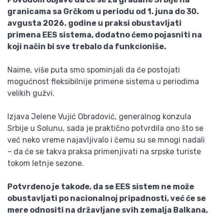
granicama sa Grčkom u periodu od 1. juna do 30.
avgusta 2026. godine u praksi obustavljati
primena EES sistema, dodatno ćemo pojasniti na
koji način bi sve trebalo da funkcioniše.
Naime, više puta smo spominjali da će postojati
mogućnost fleksibilnije primene sistema u periodima
velikih gužvi.
Izjava Jelene Vujić Obradović, generalnog konzula
Srbije u Solunu, sada je praktično potvrdila ono što se
već neko vreme najavljivalo i čemu su se mnogi nadali
– da će se takva praksa primenjivati na srpske turiste
tokom letnje sezone.
Potvrđeno je takođe, da se EES sistem ne može
obustavljati po nacionalnoj pripadnosti, već će se
mere odnositi na državljane svih zemalja Balkana,