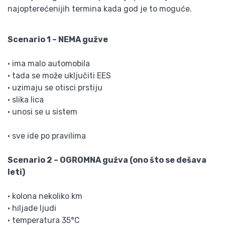
najopterećenijih termina kada god je to moguće.
Scenario 1 – NEMA gužve
• ima malo automobila
• tada se može uključiti EES
• uzimaju se otisci prstiju
• slika lica
• unosi se u sistem
• sve ide po pravilima
Scenario 2 – OGROMNA gužva (ono što se dešava
leti)
• kolona nekoliko km
• hiljade ljudi
• temperatura 35°C