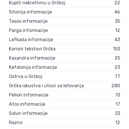
Kupiti nekretninu u Grčkoj
22
Sitonija informacije
46
Tasos informacije
35
Parga informacije
12
Lefkada informacije
43
Korisni tekstovi Grčka
153
Kasandra informacije
25
Kefalonija informacije
23
Ostrva u Grčkoj
77
Grčka iskustva i utisci sa letovanja
280
Pelion informacije
13
Atos informacije
17
Solun informacije
33
Razno
12