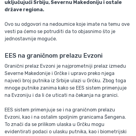
uključujući Srbiju, Severnu Makedoniju i ostale
države regiona.
Ovo su odgovori na nedoumice koje imate na temu ove
vesti pa ćemo se potruditi da to objasnimo što je
jednostavnije moguće.
EES na graničnom prelazu Evzoni
Granični prelaz Evzoni je najprometniji prelaz između
Severne Makedonije i Grčke i upravo preko njega
najveći broj putnika iz Srbije ulazi u Grčku. Zbog toga
mnoge putnike zanima kako se EES sistem primenjuje
na Evzoniju i da li će uticati na čekanja na granici.
EES sistem primenjuje se i na graničnom prelazu
Evzoni, kao i na ostalim spoljnim granicama Šengena.
To znači da se prilikom ulaska u Grčku mogu
evidentirati podaci o ulasku putnika, kao i biometrijski