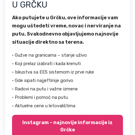
U GRČKU
Ako putujete u Grčku, ove informacije vam
mogu uštedeti vreme, novac i nerviranje na
putu. Svakodnevno objavljujemo najnovije
situacije direktno sa terena.
• Gužve na granicama – stanje uživo
• Koji prelaz izabrati i kada krenuti
• Iskustva sa EES sistemom iz prve ruke
• Gde sipati najjeftinije gorivo
• Radovi na putu i važne izmene
• Problemi i pomoć na putu
• Aktuelne cene u letovalištima
Instagram – najnovije informacije iz
Grčke