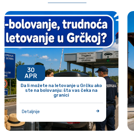
30
APR
Da li možete na letovanje u Grčku ako
ste na bolovanju: šta vas čeka na
granici
Detaljnije