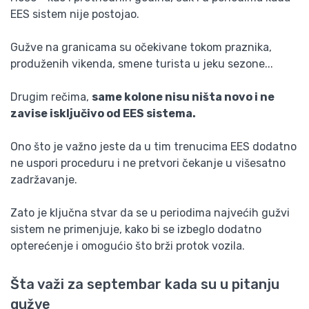
EES sistem nije postojao.
Gužve na granicama su očekivane tokom praznika,
produženih vikenda, smene turista u jeku sezone...
Drugim rečima,
same kolone nisu ništa novo i ne
zavise isključivo od EES sistema.
Ono što je važno jeste da u tim trenucima EES dodatno
ne uspori proceduru i ne pretvori čekanje u višesatno
zadržavanje.
Zato je ključna stvar da se u periodima najvećih gužvi
sistem ne primenjuje, kako bi se izbeglo dodatno
opterećenje i omogućio što brži protok vozila.
Šta važi za septembar kada su u pitanju
gužve