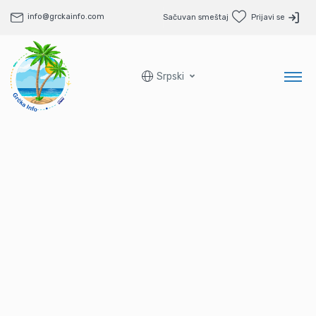
info@grckainfo.com
Sačuvan smeštaj
Prijavi se
Srpski