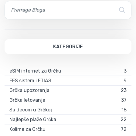
KATEGORIJE
eSIM internet za Grčku
3
EES sistem i ETIAS
9
Grčka upozorenja
23
Grčka letovanje
37
Sa decom u Grčkoj
18
Najlepše plaže Grčka
22
Kolima za Grčku
72