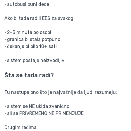
• autobusi puni dece
Ako bi tada radili EES za svakog:
• 2–3 minuta po osobi
• granica bi stala potpuno
• čekanje bi bilo 10+ sati
• sistem postaje neizvodljiv
Šta se tada radi?
Tu nastupa ono što je najvažnije da ljudi razumeju:
• sistem se NE ukida zvanično
• ali se PRIVREMENO NE PRIMENJUJE
Drugim rečima: