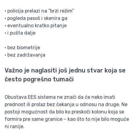
• policija prelazi na “brzi režim”
• pogleda pasoš i skenira ga
• eventualno kratko pitanje
• i pušta dalje
• bez biometrije
• bez zadržavanja
Važno je naglasiti još jednu stvar koja se
često pogrešno tumači
Obustava EES sistema ne znači da će neko imati
prednost ili prolaz bez čekanja u odnosu na druge. Ne
postoji mogućnost da bilo ko preskoči kolonu koja se
formira pre same granice – kao što to nije bilo moguće
ni ranije.