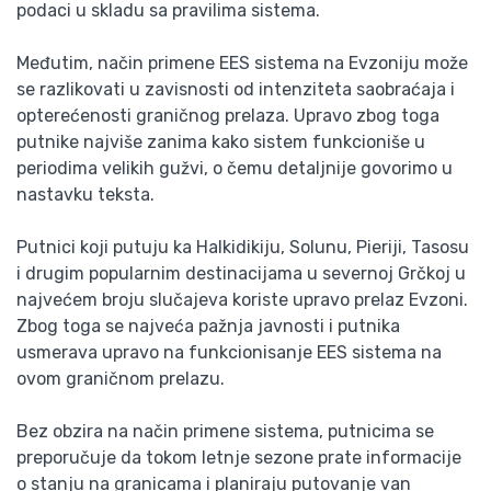
podaci u skladu sa pravilima sistema.
Međutim, način primene EES sistema na Evzoniju može
se razlikovati u zavisnosti od intenziteta saobraćaja i
opterećenosti graničnog prelaza. Upravo zbog toga
putnike najviše zanima kako sistem funkcioniše u
periodima velikih gužvi, o čemu detaljnije govorimo u
nastavku teksta.
Putnici koji putuju ka Halkidikiju, Solunu, Pieriji, Tasosu
i drugim popularnim destinacijama u severnoj Grčkoj u
najvećem broju slučajeva koriste upravo prelaz Evzoni.
Zbog toga se najveća pažnja javnosti i putnika
usmerava upravo na funkcionisanje EES sistema na
ovom graničnom prelazu.
Bez obzira na način primene sistema, putnicima se
preporučuje da tokom letnje sezone prate informacije
o stanju na granicama i planiraju putovanje van