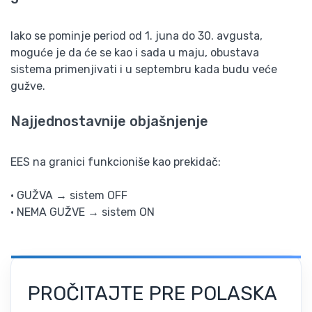
Iako se pominje period od 1. juna do 30. avgusta,
moguće je da će se kao i sada u maju, obustava
sistema primenjivati i u septembru kada budu veće
gužve.
Najjednostavnije objašnjenje
EES na granici funkcioniše kao prekidač:
• GUŽVA → sistem OFF
• NEMA GUŽVE → sistem ON
PROČITAJTE PRE POLASKA