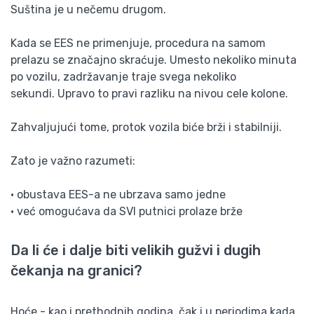
Suština je u nečemu drugom.
Kada se EES ne primenjuje, procedura na samom
prelazu se značajno skraćuje. Umesto nekoliko minuta
po vozilu, zadržavanje traje svega nekoliko
sekundi. Upravo to pravi razliku na nivou cele kolone.
Zahvaljujući tome, protok vozila biće brži i stabilniji.
Zato je važno razumeti:
• obustava EES-a ne ubrzava samo jedne
• već omogućava da SVI putnici prolaze brže
Da li će i dalje biti velikih gužvi i dugih
čekanja na granici?
Hoće - kao i prethodnih godina, čak i u periodima kada