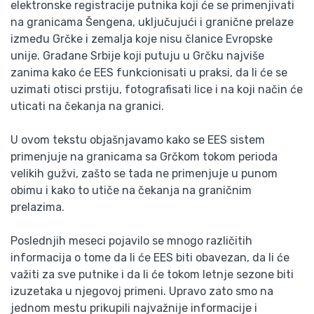
elektronske registracije putnika koji će se primenjivati
na granicama Šengena, uključujući i granične prelaze
između Grčke i zemalja koje nisu članice Evropske
unije. Građane Srbije koji putuju u Grčku najviše
zanima kako će EES funkcionisati u praksi, da li će se
uzimati otisci prstiju, fotografisati lice i na koji način će
uticati na čekanja na granici.
U ovom tekstu objašnjavamo kako se EES sistem
primenjuje na granicama sa Grčkom tokom perioda
velikih gužvi, zašto se tada ne primenjuje u punom
obimu i kako to utiče na čekanja na graničnim
prelazima.
Poslednjih meseci pojavilo se mnogo različitih
informacija o tome da li će EES biti obavezan, da li će
važiti za sve putnike i da li će tokom letnje sezone biti
izuzetaka u njegovoj primeni. Upravo zato smo na
jednom mestu prikupili najvažnije informacije i