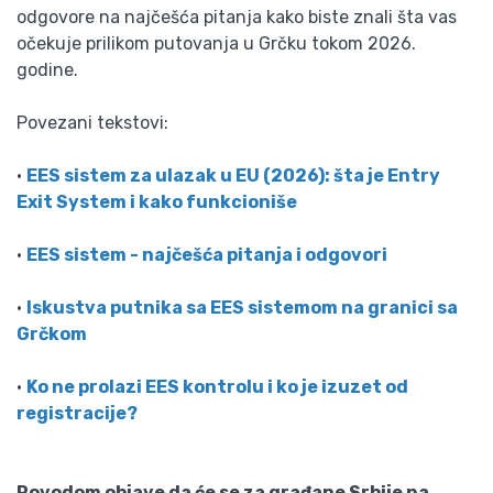
odgovore na najčešća pitanja kako biste znali šta vas
očekuje prilikom putovanja u Grčku tokom 2026.
godine.
Povezani tekstovi:
•
EES sistem za ulazak u EU (2026): šta je Entry
Exit System i kako funkcioniše
•
EES sistem - najčešća pitanja i odgovori
•
Iskustva putnika sa EES sistemom na granici sa
Grčkom
•
Ko ne prolazi EES kontrolu i ko je izuzet od
registracije?
Povodom objave da će se za građane Srbije na