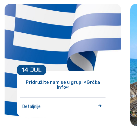
14 JUL
Pridružite nam se u grupi »Grčka
Info«
Detaljnije