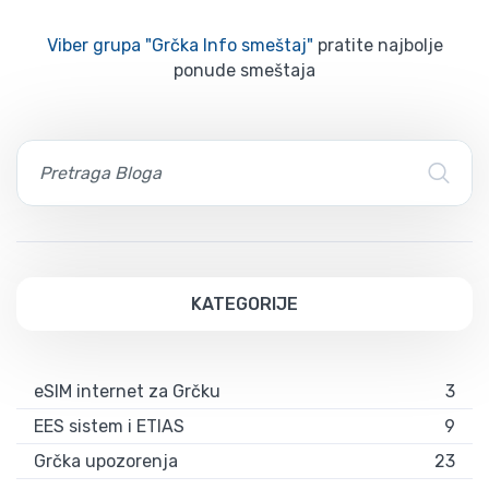
Viber grupa "Grčka Info smeštaj"
pratite najbolje
ponude smeštaja
KATEGORIJE
eSIM internet za Grčku
3
EES sistem i ETIAS
9
Grčka upozorenja
23