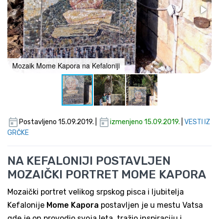
Mozaik Mome Kapora na Kefaloniji
Postavljeno 15.09.2019. |
izmenjeno 15.09.2019.
|
VESTI IZ
GRČKE
NA KEFALONIJI POSTAVLJEN
MOZAIČKI PORTRET MOME KAPORA
Mozaički portret velikog srpskog pisca i ljubitelja
Kefalonije
Mome Kapora
postavljen je u mestu Vatsa
gde je on provodio svoja leta, tražio inspiraciju i