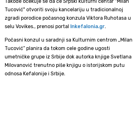
Takođe očekuje se da će Srpski kulturni centar "Milan
Tucović" otvoriti svoju kancelariju u tradicionalnoj
zgradi porodice počasnog konzula Viktora Ruhotasa u
selu Vovikes., prenosi portal
Inkefalonia.gr
.
Počasni konzul u saradnji sa Kulturnim centrom „Milan
Tucović“ planira da tokom cele godine ugosti
umetničke grupe iz Srbije dok autorka knjige Svetlana
Milovanović trenutno piše knjigu o istorijskom putu
odnosa Kefalonije i Srbije.