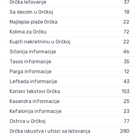
Grčka letovanje
37
Sa decom u Grčkoj
18
Najlepše plaže Grčka
22
Kolima za Grčku
72
Kupiti nekretninu u Grčkoj
22
Sitonija informacije
46
Tasos informacije
35
Parga informacije
12
Lefkada informacije
43
Korisni tekstovi Grčka
153
Kasandra informacije
25
Kefalonija informacije
23
Ostrva u Grčkoj
77
Grčka iskustva i utisci sa letovanja
280