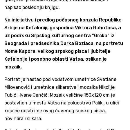
napisao poslednju knjigu.
Na inicijativu i predlog počasnog konzula Republike
Srbije na Kefaloniji, gospodina Viktora Ruhotasa, a
uz podršku Srpskog kulturnog centra "Grčka" iz
Beograda i predsednika Darka Bozlaca, na portretu
Mome Kapora, velikog srpskog pisca i ljubitelja
Kefalonije i posebno oblasti Vatsa, oslikan je
mozaik.
Portret je nastao pod vođstvom umetnice Svetlane
Milovanović i umetnice slikarstva i mozaika Nikolije
Tubić i Ivane Jančić. Mozaik veličine 150x120 cm je
postavljen u mestu Vatsa na poluostrvu Paliki, u ulici
koja će nositi ime ovog čuvenog srpskog pisca,
novinara i slikara.