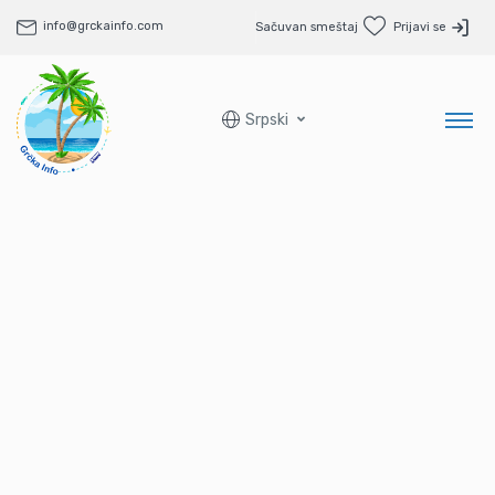
info@grckainfo.com
Sačuvan smeštaj
Prijavi se
Srpski