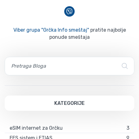
Viber grupa "Grčka Info smeštaj"
pratite najbolje
ponude smeštaja
KATEGORIJE
eSIM internet za Grčku
3
EES sistem i ETIAS
9