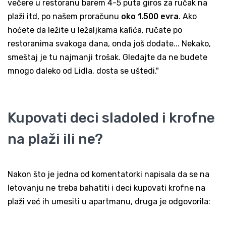
večere u restoranu barem 4-5 puta giros za ručak na
plaži itd, po našem proračunu
oko 1.500 evra
. Ako
hoćete da ležite u ležaljkama kafića, ručate po
restoranima svakoga dana, onda još dodate... Nekako,
smeštaj je tu najmanji trošak. Gledajte da ne budete
mnogo daleko od Lidla, dosta se uštedi."
Kupovati deci sladoled i krofne
na plaži ili ne?
Nakon što je jedna od komentatorki napisala da se na
letovanju ne treba bahatiti i deci kupovati krofne na
plaži već ih umesiti u apartmanu, druga je odgovorila: