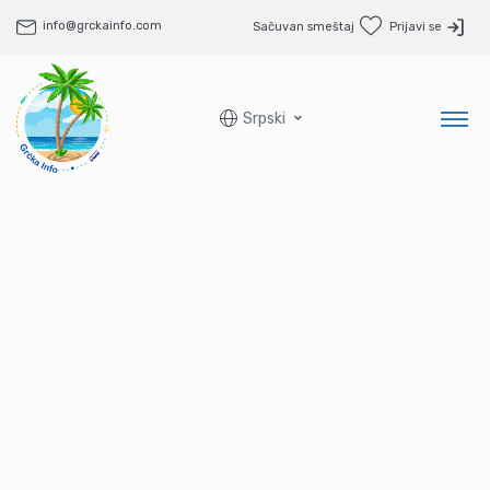
info@grckainfo.com
Sačuvan smeštaj
Prijavi se
Srpski