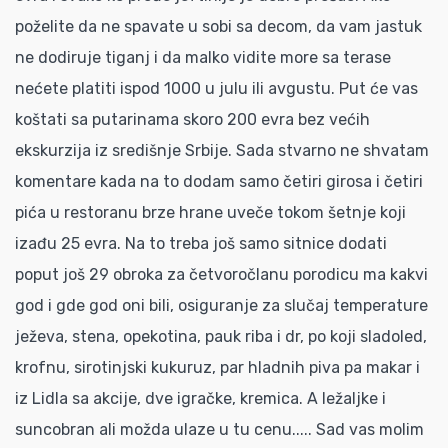
poželite da ne spavate u sobi sa decom, da vam jastuk
ne dodiruje tiganj i da malko vidite more sa terase
nećete platiti ispod 1000 u julu ili avgustu. Put će vas
koštati sa putarinama skoro 200 evra bez većih
ekskurzija iz središnje Srbije. Sada stvarno ne shvatam
komentare kada na to dodam samo četiri girosa i četiri
pića u restoranu brze hrane uveče tokom šetnje koji
izađu 25 evra. Na to treba još samo sitnice dodati
poput još 29 obroka za četvoročlanu porodicu ma kakvi
god i gde god oni bili, osiguranje za slučaj temperature
ježeva, stena, opekotina, pauk riba i dr, po koji sladoled,
krofnu, sirotinjski kukuruz, par hladnih piva pa makar i
iz Lidla sa akcije, dve igračke, kremica. A ležaljke i
suncobran ali možda ulaze u tu cenu..... Sad vas molim