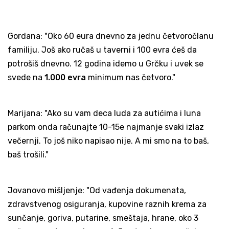
Gordana: "Oko 60 eura dnevno za jednu četvoročlanu
familiju. Još ako ručaš u taverni i 100 evra ćeš da
potrošiš dnevno. 12 godina idemo u Grčku i uvek se
svede na
1.000 evra
minimum nas četvoro."
Marijana: "Ako su vam deca luda za autićima i luna
parkom onda računajte 10-15e najmanje svaki izlaz
večernji. To još niko napisao nije. A mi smo na to baš,
baš trošili."
Jovanovo mišljenje: "Od vađenja dokumenata,
zdravstvenog osiguranja, kupovine raznih krema za
sunčanje, goriva, putarine, smeštaja, hrane, oko 3