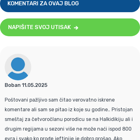
KOMENTARI ZA OVAJ BLOG
NAPIŠITE SVOJ UTISAK
Boban 11.05.2025
Poštovani pažljivo sam čitao verovatno iskrene
komentare ali sam se pitao iz koje su godine.. Pristojan
smeštaj za četvoročlanu porodicu se na Halkidikiju ali i
drugim regijama u sezoni više ne može naći ispod 800
evra i svako ko prođe jeftinije je dobro prošao. Ako