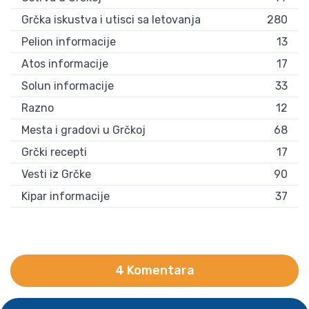
Grčka iskustva i utisci sa letovanja
280
Pelion informacije
13
Atos informacije
17
Solun informacije
33
Razno
12
Mesta i gradovi u Grčkoj
68
Grčki recepti
17
Vesti iz Grčke
90
Kipar informacije
37
4 Komentara