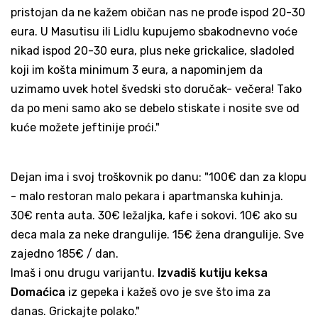
pristojan da ne kažem običan nas ne prođe ispod 20-30
eura. U Masutisu ili Lidlu kupujemo sbakodnevno voće
nikad ispod 20-30 eura, plus neke grickalice, sladoled
koji im košta minimum 3 eura, a napominjem da
uzimamo uvek hotel švedski sto doručak- večera! Tako
da po meni samo ako se debelo stiskate i nosite sve od
kuće možete jeftinije proći."
Dejan ima i svoj troškovnik po danu: "100€ dan za klopu
- malo restoran malo pekara i apartmanska kuhinja.
30€ renta auta. 30€ ležaljka, kafe i sokovi. 10€ ako su
deca mala za neke drangulije. 15€ žena drangulije. Sve
zajedno 185€ / dan.
Imaš i onu drugu varijantu.
Izvadiš kutiju keksa
Domaćica
iz gepeka i kažeš ovo je sve što ima za
danas. Grickajte polako."