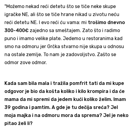
"Možemo nekad reći detetu što se tiče neke skupe
igračke NE, ali što se tiče hrane nikad u zivotu neću
reći detetu NE. I evo reći ću vama: mi
trošimo dnevno
300-400€
zajedno sa smeštajem. Zato što i radimo
puno i imamo velike plate. Jedemo u restoranima kad
smo na odmoru jer Grčka stvarno nije skupa u odnosu
na ostale zemlje. To nam je zadovoljstvo. Zašto se
odmor zove odmor.
Kada sam bila mala i tražila pomfrit tati da mi kupe
odgovor je bio da košta koliko i kilo krompira i da će
mama da mi spremi da jedem kući koliko želim. Imam
39 godina i pamtim. A gde je tu dečija sreća?
Jel
moja majka i na odmoru mora da sprema? Jel je neko
pitao želi li?