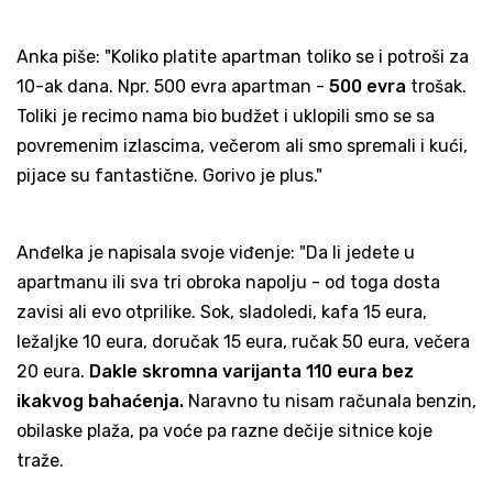
Anka piše: "Koliko platite apartman toliko se i potroši za
10-ak dana. Npr. 500 evra apartman -
500 evra
trošak.
Toliki je recimo nama bio budžet i uklopili smo se sa
povremenim izlascima, večerom ali smo spremali i kući,
pijace su fantastične. Gorivo je plus."
Anđelka je napisala svoje viđenje: "Da li jedete u
apartmanu ili sva tri obroka napolju - od toga dosta
zavisi ali evo otprilike. Sok, sladoledi, kafa 15 eura,
ležaljke 10 eura, doručak 15 eura, ručak 50 eura, večera
20 eura.
Dakle skromna varijanta 110 eura bez
ikakvog bahaćenja.
Naravno tu nisam računala benzin,
obilaske plaža, pa voće pa razne dečije sitnice koje
traže.