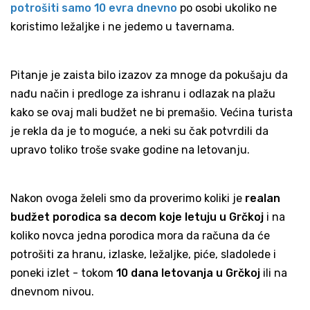
potrošiti samo 10 evra dnevno
po osobi ukoliko ne
koristimo ležaljke i ne jedemo u tavernama.
Pitanje je zaista bilo izazov za mnoge da pokušaju da
nađu način i predloge za ishranu i odlazak na plažu
kako se ovaj mali budžet ne bi premašio. Većina turista
je rekla da je to moguće, a neki su čak potvrdili da
upravo toliko troše svake godine na letovanju.
Nakon ovoga želeli smo da proverimo koliki je
realan
budžet porodica sa decom koje letuju u Grčkoj
i na
koliko novca jedna porodica mora da računa da će
potrošiti za hranu, izlaske, ležaljke, piće, sladolede i
poneki izlet - tokom
10 dana letovanja u Grčkoj
ili na
dnevnom nivou.