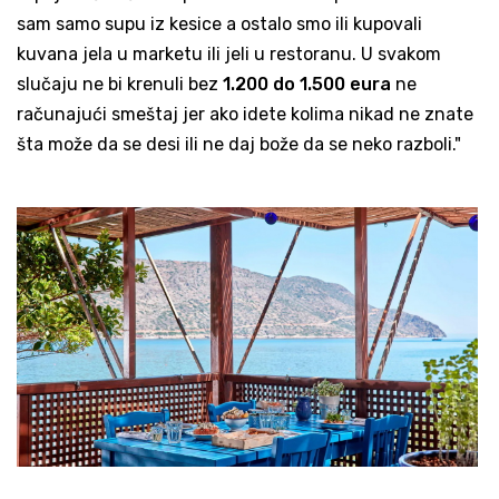
sam samo supu iz kesice a ostalo smo ili kupovali
kuvana jela u marketu ili jeli u restoranu. U svakom
slučaju ne bi krenuli bez
1.200 do 1.500 eura
ne
računajući smeštaj jer ako idete kolima nikad ne znate
šta može da se desi ili ne daj bože da se neko razboli."