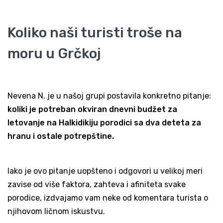
Koliko naši turisti troše na
moru u Grčkoj
Nevena N. je u našoj grupi postavila konkretno pitanje:
koliki je potreban okviran dnevni budžet za
letovanje na Halkidikiju porodici sa dva deteta za
hranu i ostale potrepštine.
Iako je ovo pitanje uopšteno i odgovori u velikoj meri
zavise od više faktora, zahteva i afiniteta svake
porodice, izdvajamo vam neke od komentara turista o
njihovom ličnom iskustvu.