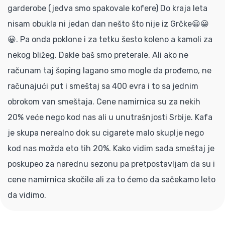
garderobe (jedva smo spakovale kofere) Do kraja leta
nisam obukla ni jedan dan nešto što nije iz Grčke😀😀
😀. Pa onda poklone i za tetku šesto koleno a kamoli za
nekog bližeg. Dakle baš smo preterale. Ali ako ne
računam taj šoping lagano smo mogle da prođemo, ne
računajući put i smeštaj sa 400 evra i to sa jednim
obrokom van smeštaja. Cene namirnica su za nekih
20% veće nego kod nas ali u unutrašnjosti Srbije. Kafa
je skupa nerealno dok su cigarete malo skuplje nego
kod nas možda eto tih 20%. Kako vidim sada smeštaj je
poskupeo za narednu sezonu pa pretpostavljam da su i
cene namirnica skočile ali za to ćemo da sačekamo leto
da vidimo.