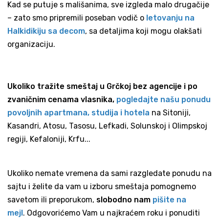
Kad se putuje s mališanima, sve izgleda malo drugačije
– zato smo pripremili poseban vodič o
letovanju na
Halkidikiju sa decom
, sa detaljima koji mogu olakšati
organizaciju.
Ukoliko tražite smeštaj u Grčkoj bez agencije i po
zvaničnim cenama vlasnika,
pogledajte našu ponudu
povoljnih apartmana, studija i hotela
na Sitoniji,
Kasandri, Atosu, Tasosu, Lefkadi, Solunskoj i Olimpskoj
regiji, Kefaloniji, Krfu...
Ukoliko nemate vremena da sami razgledate ponudu na
sajtu i želite da vam u izboru smeštaja pomognemo
savetom ili preporukom,
slobodno nam
pišite na
mejl
. Odgovorićemo Vam u najkraćem roku i ponuditi