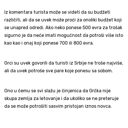
Iz komentara turista može se videti da su budžeti
različiti, ali da se uvek može proći za onoliki budžet koji
se unapred odredi. Ako neko ponese 500 evra za trošak
sigurno je da neće imati mogućnost da potroši više isto
kao kao i onaj koji ponese 700 ili 800 evra.
Grci su uvek govorili da turisti iz Srbije ne troše najviše,
ali da uvek potroše sve pare koje ponesu sa sobom.
Ono u čemu se svi slažu je činjenica da Grčka nije
skupa zemlja za letovanje i da ukoliko se ne preteruje
da se može potrošiti sasvim pristojan iznos novca.