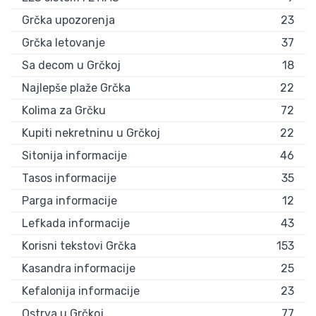
Grčka upozorenja
23
Grčka letovanje
37
Sa decom u Grčkoj
18
Najlepše plaže Grčka
22
Kolima za Grčku
72
Kupiti nekretninu u Grčkoj
22
Sitonija informacije
46
Tasos informacije
35
Parga informacije
12
Lefkada informacije
43
Korisni tekstovi Grčka
153
Kasandra informacije
25
Kefalonija informacije
23
Ostrva u Grčkoj
77