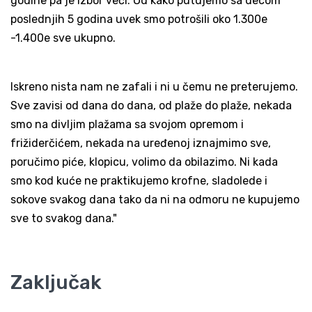
godine pa je izbor veći. Od kako putujemo sa decom
poslednjih 5 godina uvek smo potrošili oko 1.300e
-1.400e sve ukupno.
Iskreno nista nam ne zafali i ni u čemu ne preterujemo.
Sve zavisi od dana do dana, od plaže do plaže, nekada
smo na divljim plažama sa svojom opremom i
frižiderčićem, nekada na uređenoj iznajmimo sve,
poručimo piće, klopicu, volimo da obilazimo. Ni kada
smo kod kuće ne praktikujemo krofne, sladolede i
sokove svakog dana tako da ni na odmoru ne kupujemo
sve to svakog dana."
Zaključak