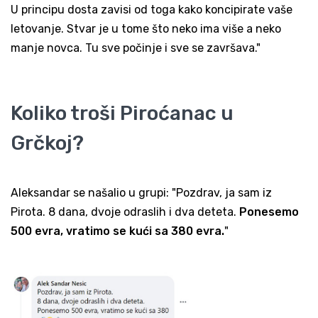
U principu dosta zavisi od toga kako koncipirate vaše
letovanje. Stvar je u tome što neko ima više a neko
manje novca. Tu sve počinje i sve se završava."
Koliko troši Piroćanac u
Grčkoj?
Aleksandar se našalio u grupi: "Pozdrav, ja sam iz
Pirota. 8 dana, dvoje odraslih i dva deteta.
Ponesemo
500 evra, vratimo se kući sa 380 evra.
"