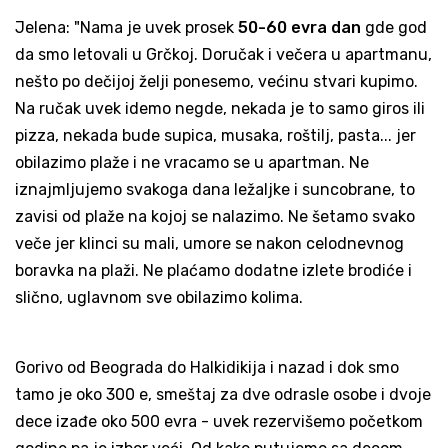
Jelena: "Nama je uvek prosek
50-60 evra dan
gde god
da smo letovali u Grčkoj. Doručak i večera u apartmanu,
nešto po dečijoj želji ponesemo, većinu stvari kupimo.
Na ručak uvek idemo negde, nekada je to samo giros ili
pizza, nekada bude supica, musaka, roštilj, pasta... jer
obilazimo plaže i ne vracamo se u apartman. Ne
iznajmljujemo svakoga dana ležaljke i suncobrane, to
zavisi od plaže na kojoj se nalazimo. Ne šetamo svako
veče jer klinci su mali, umore se nakon celodnevnog
boravka na plaži. Ne plaćamo dodatne izlete brodiće i
slično, uglavnom sve obilazimo kolima.
Gorivo od Beograda do Halkidikija i nazad i dok smo
tamo je oko 300 e, smeštaj za dve odrasle osobe i dvoje
dece izađe oko 500 evra - uvek rezervišemo početkom