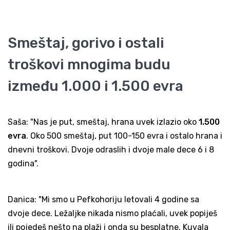
Smeštaj, gorivo i ostali
troškovi mnogima budu
između 1.000 i 1.500 evra
Saša: "Nas je put, smeštaj, hrana uvek izlazio oko
1.500
evra
. Oko 500 smeštaj, put 100-150 evra i ostalo hrana i
dnevni troškovi. Dvoje odraslih i dvoje male dece 6 i 8
godina".
Danica: "Mi smo u Pefkohoriju letovali 4 godine sa
dvoje dece. Ležaljke nikada nismo plaćali, uvek popiješ
ili pojedeš nešto na plaži i onda su besplatne. Kuvala