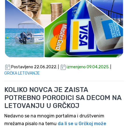
Postavljeno 22.06.2022. |
izmenjeno 09.04.2025.
|
GRČKA LETOVANJE
KOLIKO NOVCA JE ZAISTA
POTREBNO PORODICI SA DECOM NA
LETOVANJU U GRČKOJ
Nedavno se na mnogim portalima i društvenim
mrežama pisalo na temu
da li se u Grčkoj može