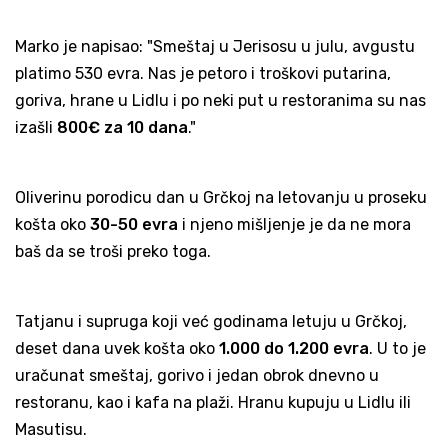
Marko je napisao: "Smeštaj u Jerisosu u julu, avgustu
platimo 530 evra. Nas je petoro i troškovi putarina,
goriva, hrane u Lidlu i po neki put u restoranima su nas
izašli
800€ za 10 dana
."
Oliverinu porodicu dan u Grčkoj na letovanju u proseku
košta oko
30-50 evra
i njeno mišljenje je da ne mora
baš da se troši preko toga.
Tatjanu i supruga koji već godinama letuju u Grčkoj,
deset dana uvek košta oko
1.000 do 1.200 evra
. U to je
uračunat smeštaj, gorivo i jedan obrok dnevno u
restoranu, kao i kafa na plaži. Hranu kupuju u Lidlu ili
Masutisu.