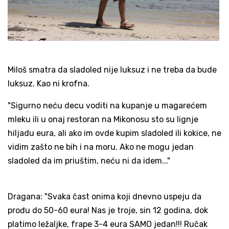
Miloš smatra da sladoled nije luksuz i ne treba da bude
luksuz. Kao ni krofna.
"Sigurno neću decu voditi na kupanje u magarećem
mleku ili u onaj restoran na Mikonosu sto su lignje
hiljadu eura, ali ako im ovde kupim sladoled ili kokice, ne
vidim zašto ne bih i na moru. Ako ne mogu jedan
sladoled da im priuštim, neću ni da idem..."
Dragana: "Svaka čast onima koji dnevno uspeju da
prođu do 50-60 eura! Nas je troje, sin 12 godina, dok
platimo ležaljke, frape 3-4 eura SAMO jedan!!! Ručak