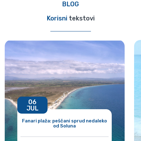
BLOG
Korisni
tekstovi
06
JUL
Fanari plaža: peščani sprud nedaleko
od Soluna