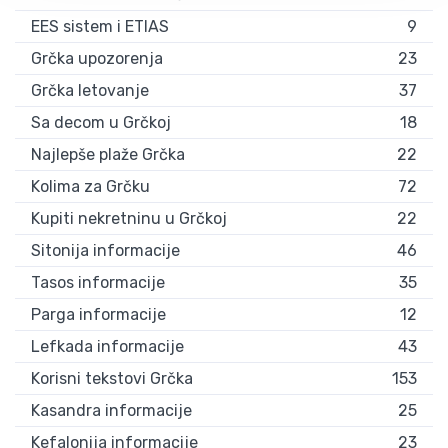
EES sistem i ETIAS
9
Grčka upozorenja
23
Grčka letovanje
37
Sa decom u Grčkoj
18
Najlepše plaže Grčka
22
Kolima za Grčku
72
Kupiti nekretninu u Grčkoj
22
Sitonija informacije
46
Tasos informacije
35
Parga informacije
12
Lefkada informacije
43
Korisni tekstovi Grčka
153
Kasandra informacije
25
Kefalonija informacije
23