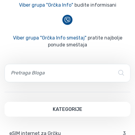
Viber grupa "Grčka Info"
budite informisani
Viber grupa "Grčka Info smeštaj"
pratite najbolje
ponude smeštaja
KATEGORIJE
eSIM internet za Grčku
3