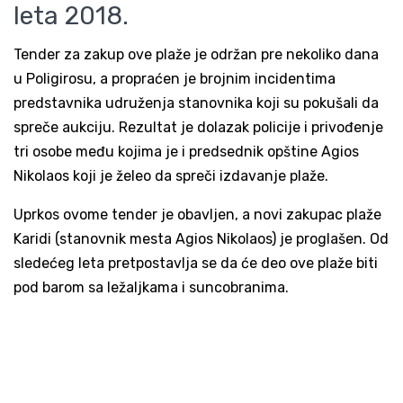
leta 2018.
Tender za zakup ove plaže je održan pre nekoliko dana
u Poligirosu, a propraćen je brojnim incidentima
predstavnika udruženja stanovnika koji su pokušali da
spreče aukciju. Rezultat je dolazak policije i privođenje
tri osobe među kojima je i predsednik opštine Agios
Nikolaos koji je želeo da spreči izdavanje plaže.
Uprkos ovome tender je obavljen, a novi zakupac plaže
Karidi (stanovnik mesta Agios Nikolaos) je proglašen. Od
sledećeg leta pretpostavlja se da će deo ove plaže biti
pod barom sa ležaljkama i suncobranima.