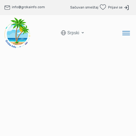
info@grckainfo.com
Sačuvan smeštaj
Prijavi se
Srpski