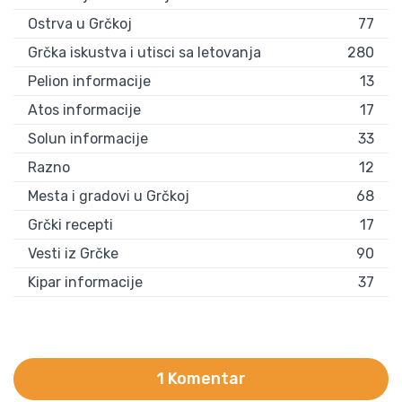
Ostrva u Grčkoj
77
Grčka iskustva i utisci sa letovanja
280
Pelion informacije
13
Atos informacije
17
Solun informacije
33
Razno
12
Mesta i gradovi u Grčkoj
68
Grčki recepti
17
Vesti iz Grčke
90
Kipar informacije
37
1 Komentar