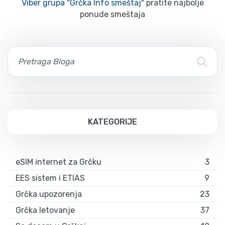
Viber grupa "Grčka Info smeštaj"
pratite najbolje
ponude smeštaja
KATEGORIJE
eSIM internet za Grčku
3
EES sistem i ETIAS
9
Grčka upozorenja
23
Grčka letovanje
37