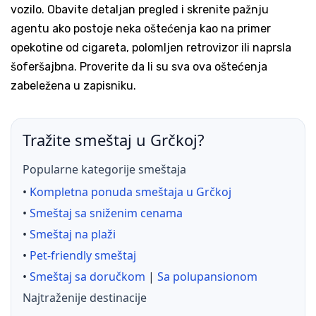
vozilo. Obavite detaljan pregled i skrenite pažnju
agentu ako postoje neka oštećenja kao na primer
opekotine od cigareta, polomljen retrovizor ili naprsla
šoferšajbna. Proverite da li su sva ova oštećenja
zabeležena u zapisniku.
Tražite smeštaj u Grčkoj?
Popularne kategorije smeštaja
•
Kompletna ponuda smeštaja u Grčkoj
•
Smeštaj sa sniženim cenama
•
Smeštaj na plaži
•
Pet-friendly smeštaj
•
Smeštaj sa doručkom
|
Sa polupansionom
Najtraženije destinacije