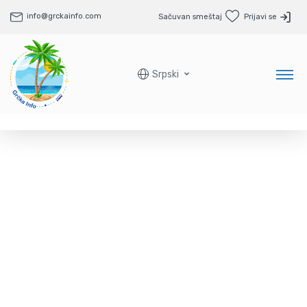
info@grckainfo.com
Sačuvan smeštaj
Prijavi se
Srpski