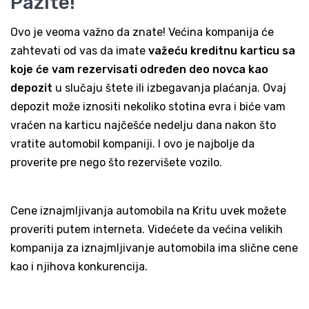
Pazite!
Ovo je veoma važno da znate! Većina kompanija će
zahtevati od vas da imate
važeću kreditnu karticu sa
koje će vam rezervisati određen deo novca kao
depozit
u slučaju štete ili izbegavanja plaćanja. Ovaj
depozit može iznositi nekoliko stotina evra i biće vam
vraćen na karticu najčešće nedelju dana nakon što
vratite automobil kompaniji. I ovo je najbolje da
proverite pre nego što rezervišete vozilo.
Cene iznajmljivanja automobila na Kritu uvek možete
proveriti putem interneta. Videćete da većina velikih
kompanija za iznajmljivanje automobila ima slične cene
kao i njihova konkurencija.