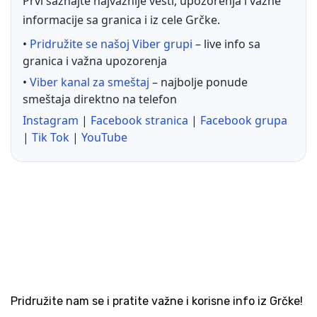
Prvi saznajte najvažnije vesti, upozorenja i važne
informacije sa granica i iz cele Grčke.
•
Pridružite se našoj Viber grupi
– live info sa
granica i važna upozorenja
•
Viber kanal za smeštaj
– najbolje ponude
smeštaja direktno na telefon
Instagram
|
Facebook stranica
|
Facebook grupa
|
Tik Tok
|
YouTube
Pridružite nam se i pratite važne i korisne info iz Grčke!