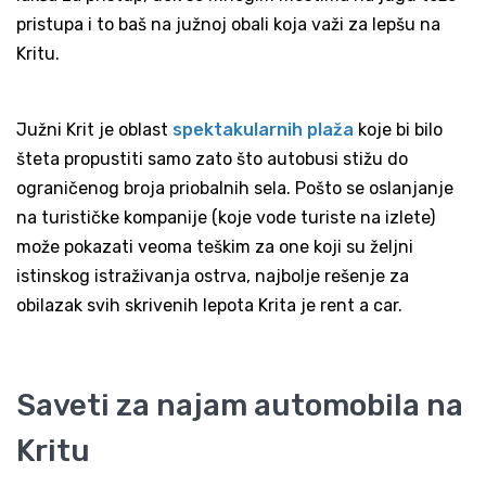
pristupa i to baš na južnoj obali koja važi za lepšu na
Kritu.
Južni Krit je oblast
spektakularnih plaža
koje bi bilo
šteta propustiti samo zato što autobusi stižu do
ograničenog broja priobalnih sela. Pošto se oslanjanje
na turističke kompanije (koje vode turiste na izlete)
može pokazati veoma teškim za one koji su željni
istinskog istraživanja ostrva, najbolje rešenje za
obilazak svih skrivenih lepota Krita je rent a car.
Saveti za najam automobila na
Kritu