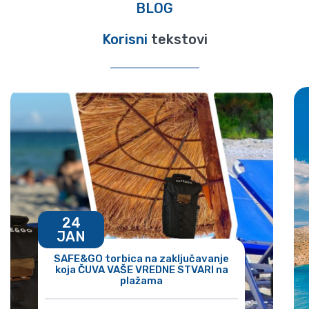
BLOG
Korisni
tekstovi
24
JAN
SAFE&GO torbica na zaključavanje
koja ČUVA VAŠE VREDNE STVARI na
plažama