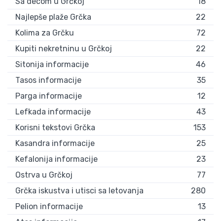
Sa decom u Grčkoj
18
Najlepše plaže Grčka
22
Kolima za Grčku
72
Kupiti nekretninu u Grčkoj
22
Sitonija informacije
46
Tasos informacije
35
Parga informacije
12
Lefkada informacije
43
Korisni tekstovi Grčka
153
Kasandra informacije
25
Kefalonija informacije
23
Ostrva u Grčkoj
77
Grčka iskustva i utisci sa letovanja
280
Pelion informacije
13