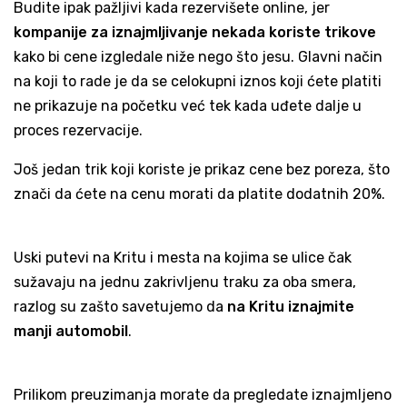
Budite ipak pažljivi kada rezervišete online, jer
kompanije za iznajmljivanje nekada koriste trikove
kako bi cene izgledale niže nego što jesu. Glavni način
na koji to rade je da se celokupni iznos koji ćete platiti
ne prikazuje na početku već tek kada uđete dalje u
proces rezervacije.
Još jedan trik koji koriste je prikaz cene bez poreza, što
znači da ćete na cenu morati da platite dodatnih 20%.
Uski putevi na Kritu i mesta na kojima se ulice čak
sužavaju na jednu zakrivljenu traku za oba smera,
razlog su zašto savetujemo da
na Kritu iznajmite
manji automobil
.
Prilikom preuzimanja morate da pregledate iznajmljeno