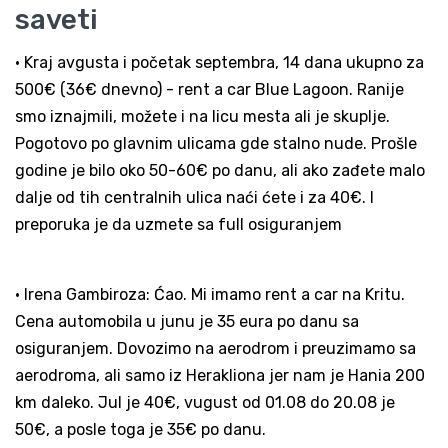
saveti
• Kraj avgusta i početak septembra, 14 dana ukupno za
500€ (36€ dnevno) - rent a car Blue Lagoon. Ranije
smo iznajmili, možete i na licu mesta ali je skuplje.
Pogotovo po glavnim ulicama gde stalno nude. Prošle
godine je bilo oko 50-60€ po danu, ali ako zađete malo
dalje od tih centralnih ulica naći ćete i za 40€. I
preporuka je da uzmete sa full osiguranjem
• Irena Gambiroza: Ćao. Mi imamo rent a car na Kritu.
Cena automobila u junu je 35 eura po danu sa
osiguranjem. Dovozimo na aerodrom i preuzimamo sa
aerodroma, ali samo iz Herakliona jer nam je Hania 200
km daleko. Jul je 40€, vugust od 01.08 do 20.08 je
50€, a posle toga je 35€ po danu.