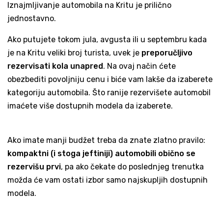
Iznajmljivanje automobila na Kritu je prilično
jednostavno.
Ako putujete tokom jula, avgusta ili u septembru kada
je na Kritu veliki broj turista, uvek je
preporučljivo
rezervisati kola unapred
. Na ovaj način ćete
obezbediti povoljniju cenu i biće vam lakše da izaberete
kategoriju automobila. Što ranije rezervišete automobil
imaćete više dostupnih modela da izaberete.
Ako imate manji budžet treba da znate zlatno pravilo:
kompaktni (i stoga jeftiniji) automobili obično se
rezervišu prvi
, pa ako čekate do poslednjeg trenutka
možda će vam ostati izbor samo najskupljih dostupnih
modela.