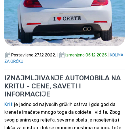
Postavljeno 27.12.2022. |
izmenjeno 05.12.2025.
|
KOLIMA
ZA GRČKU
IZNAJMLJIVANJE AUTOMOBILA NA
KRITU - CENE, SAVETI I
INFORMACIJE
Krit
je jedno od najvećih grčkih ostrva i gde god da
krenete imaćete mnogo toga da obiđete i vidite. Zbog
svog planinskog reljefa, severna obala je naseljenija i
lakša za pristup, dok se mnogim mestima na jugu teže