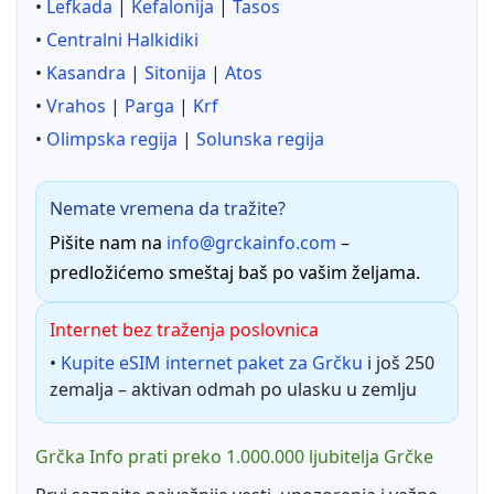
•
Lefkada
|
Kefalonija
|
Tasos
•
Centralni Halkidiki
•
Kasandra
|
Sitonija
|
Atos
•
Vrahos
|
Parga
|
Krf
•
Olimpska regija
|
Solunska regija
Nemate vremena da tražite?
Pišite nam na
info@grckainfo.com
–
predložićemo smeštaj baš po vašim željama.
Internet bez traženja poslovnica
•
Kupite eSIM internet paket za Grčku
i još 250
zemalja – aktivan odmah po ulasku u zemlju
Grčka Info prati preko 1.000.000 ljubitelja Grčke