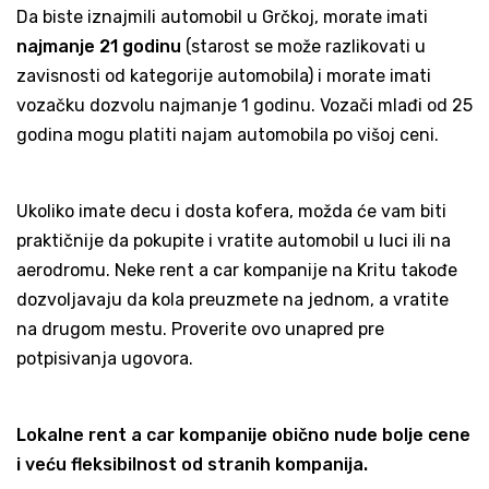
Da biste iznajmili automobil u Grčkoj, morate imati
najmanje 21 godinu
(starost se može razlikovati u
zavisnosti od kategorije automobila) i morate imati
vozačku dozvolu najmanje 1 godinu. Vozači mlađi od 25
godina mogu platiti najam automobila po višoj ceni.
Ukoliko imate decu i dosta kofera, možda će vam biti
praktičnije da pokupite i vratite automobil u luci ili na
aerodromu. Neke rent a car kompanije na Kritu takođe
dozvoljavaju da kola preuzmete na jednom, a vratite
na drugom mestu. Proverite ovo unapred pre
potpisivanja ugovora.
Lokalne rent a car kompanije obično nude bolje cene
i veću fleksibilnost od stranih kompanija.