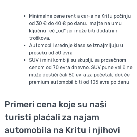
Minimalne cene rent a car-a na Kritu počinju
od 30 € do 40 € po danu. Imajte na umu
ključnu reč „od“ jer može biti dodatnih
troškova.
Automobili srednje klase se iznajmljuju u
proseku od 50 evra
SUV i mini kombiji su skuplji, sa prosečnom
cenom od 70 evra dnevno. SUV pune veličine
može dostići čak 80 evra za početak, dok će
premium automobil biti od 105 evra po danu.
Primeri cena koje su naši
turisti plaćali za najam
automobila na Kritu i njihovi