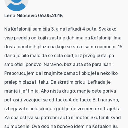
Lena Milosevic 06.05.2018
Na Kefaloniji sam bila 3, a na lefkadi 4 puta. Svakako
vise predela od kojih zastaje dah ima na Kefaloniji. Ima
dosta carobnih plaza na koje se stize samo camcem. 15
dana je bilo malo da se cela obidje iz prvog puta, pa
smo otisli ponovo. Naravno, bez auta ste paralisani.
Preporucujem da iznajmite camac i obidjete nekoliko
prelepih plaza i Itaku. Da skratim pricu, Lefkada je
manja i jeftinija. Ako nista drugo, manje cete goriva
potrositi vozajuci se od tacke A do tacke B. I naravno,
izbegavate celu akciju i gubljenje vremen oko trajekta.
Za oba ostrva su potrebni auto ili motor. Skuter ili kvad
su mucenje. Ove godine ponovo idem na Kefaaloniju.