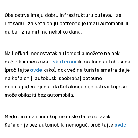
Oba ostrva imaju dobru infrastrukturu puteva. I za
Lefkadu i za Kefaloniju potrebno je imati automobil ili
ga bar iznajmiti na nekoliko dana.
Na Lefkadi nedostatak automobila možete na neki
način kompenzovati
skuterom
ili lokalnim autobusima
(pročitajte
ovde
kako), dok većina turista smatra da je
na Kefaloniji autobuski saobraćaj potpuno
neprilagođen njima i da Kefalonija nije ostrvo koje se
može obilaziti bez automobila.
Međutim ima i onih koji ne misle da je obilazak
Kefalonije bez automobila nemoguć, pročitajte
ovde
.