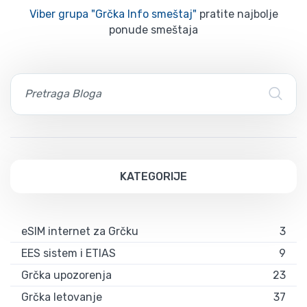
Viber grupa "Grčka Info smeštaj"
pratite najbolje
ponude smeštaja
KATEGORIJE
eSIM internet za Grčku
3
EES sistem i ETIAS
9
Grčka upozorenja
23
Grčka letovanje
37