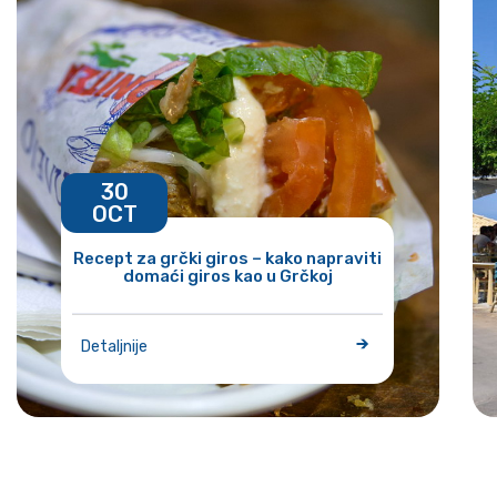
30
OCT
Recept za grčki giros – kako napraviti
domaći giros kao u Grčkoj
Detaljnije