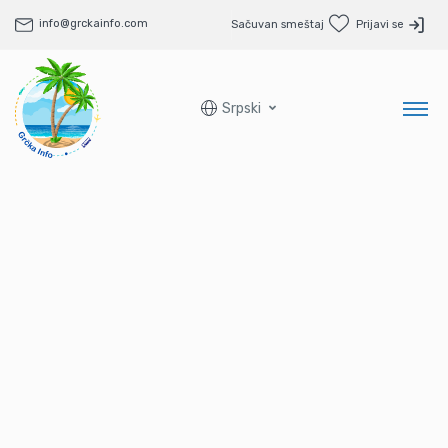
info@grckainfo.com
Sačuvan smeštaj
Prijavi se
Srpski