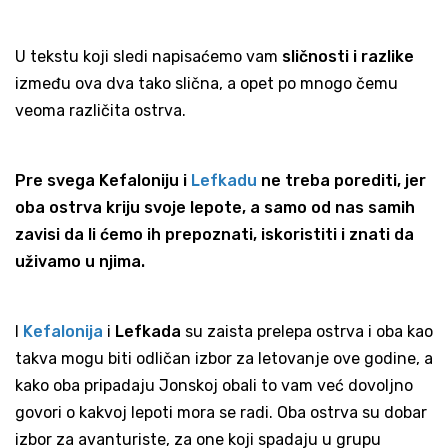
U tekstu koji sledi napisaćemo vam
sličnosti i razlike
između ova dva tako slična, a opet po mnogo čemu
veoma različita ostrva.
Pre svega Kefaloniju i
Lefkadu
ne treba porediti, jer
oba ostrva kriju svoje lepote, a samo od nas samih
zavisi da li ćemo ih prepoznati, iskoristiti i znati da
uživamo u njima.
I
Kefalonija
i
Lefkada
su zaista prelepa ostrva i oba kao
takva mogu biti odličan izbor za letovanje ove godine, a
kako oba pripadaju Jonskoj obali to vam već dovoljno
govori o kakvoj lepoti mora se radi. Oba ostrva su dobar
izbor za avanturiste, za one koji spadaju u grupu