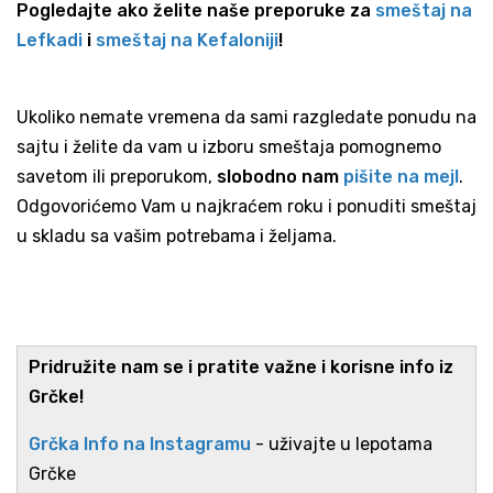
Pogledajte ako želite naše preporuke za
smeštaj na
Lefkadi
i
smeštaj na Kefaloniji
!
Ukoliko nemate vremena da sami razgledate ponudu na
sajtu i želite da vam u izboru smeštaja pomognemo
savetom ili preporukom,
slobodno nam
pišite na mejl
.
Odgovorićemo Vam u najkraćem roku i ponuditi smeštaj
u skladu sa vašim potrebama i željama.
Pridružite nam se i pratite važne i korisne info iz
Grčke!
Grčka Info na Instagramu
- uživajte u lepotama
Grčke