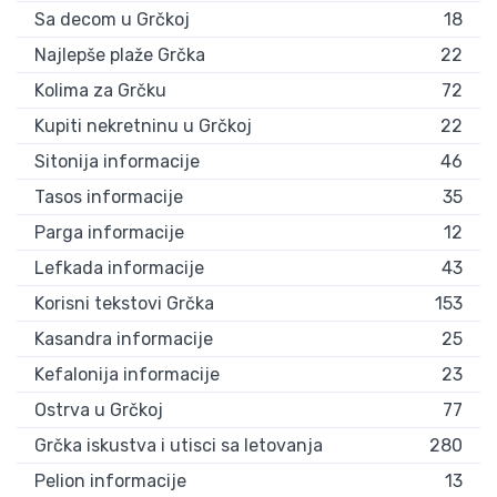
Sa decom u Grčkoj
18
Najlepše plaže Grčka
22
Kolima za Grčku
72
Kupiti nekretninu u Grčkoj
22
Sitonija informacije
46
Tasos informacije
35
Parga informacije
12
Lefkada informacije
43
Korisni tekstovi Grčka
153
Kasandra informacije
25
Kefalonija informacije
23
Ostrva u Grčkoj
77
Grčka iskustva i utisci sa letovanja
280
Pelion informacije
13