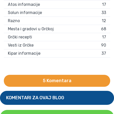
Atos informacije
17
Solun informacije
33
Razno
12
Mesta i gradovi u Grčkoj
68
Grčki recepti
17
Vesti iz Grčke
90
Kipar informacije
37
5 Komentara
KOMENTARI ZA OVAJ BLOG