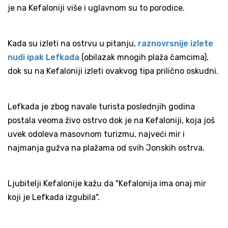
je na Kefaloniji više i uglavnom su to porodice.
Kada su izleti na ostrvu u pitanju,
raznovrsnije izlete
nudi ipak Lefkada
(obilazak mnogih plaža čamcima),
dok su na Kefaloniji izleti ovakvog tipa prilično oskudni.
Lefkada je zbog navale turista poslednjih godina
postala veoma živo ostrvo dok je na Kefaloniji, koja još
uvek odoleva masovnom turizmu, najveći mir i
najmanja gužva na plažama od svih Jonskih ostrva.
Ljubitelji Kefalonije kažu da "Kefalonija ima onaj mir
koji je Lefkada izgubila".