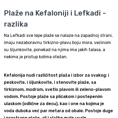
Plaže na Kefaloniji i Lefkadi -
razlika
Na Lefkadi sve lepe plaže se nalaze na zapadnoj strani,
imaju nezaboravnu tirkizno-plavu boju mora, većinom
su šljunkovite, ponekad na njima ima jakih talasa, a
nekima je pristup kolima otežan.
Kefalonija nudi različitost plaža i izbor za svakog: i
peskovite, i šljunkovite, i stenovite plaže, sa
tirkiznom, modrom, svetlo plavom ili zeleno-plavom
vodom. Postoje plaže sa plićakom i postepenim
ulaskom (odlične za decu), kao i one na kojima je
voda duboka već par metara od obale. Postoje duge
i prostrane plaže, ali i slatke male uvale.