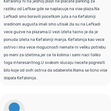
Kefaloniji ni na jednoj plazi ne placate parking za
razliku od Lefkae gde se naplacuje na vise plaza.Na
Lefkadi smo boravili pocetkom jula a na Kefaloniji
sredinom augusta imali smo utisak da su na Lefkadi
vece guzve na plazama.U vezi izleta tacno je da je
ponuda izleta na Kefaloniji manja. Kefalonija kao vece
ostrvo i ima vece mogucnosti nemate ni veliku potrebu
po meni za izletima,jer ce te kolima i sami naci toliko
toga interesantnog.U svakom slucaju necete pogresiti
bilo koje od ovih ostrva da odaberete.Nama se licno vise
dopala Kefalonija .