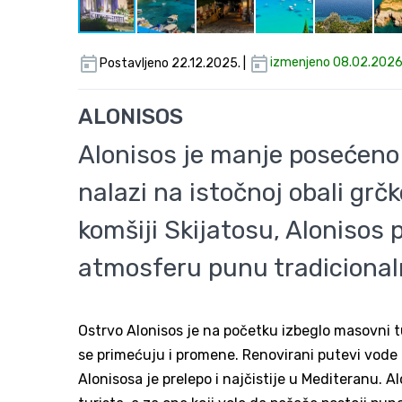
Postavljeno 22.12.2025. |
izmenjeno 08.02.2026
ALONISOS
Alonisos je manje posećeno 
nalazi na istočnoj obali g
komšiji Skijatosu, Alonisos 
atmosferu punu tradiciona
Ostrvo Alonisos je na početku izbeglo masovni tu
se primećuju i promene. Renovirani putevi vode 
Alonisosa je prelepo i najčistije u Mediteranu. A