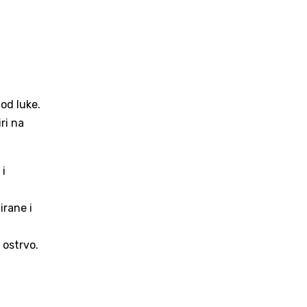
 od luke.
ri na
 i
irane i
 ostrvo.