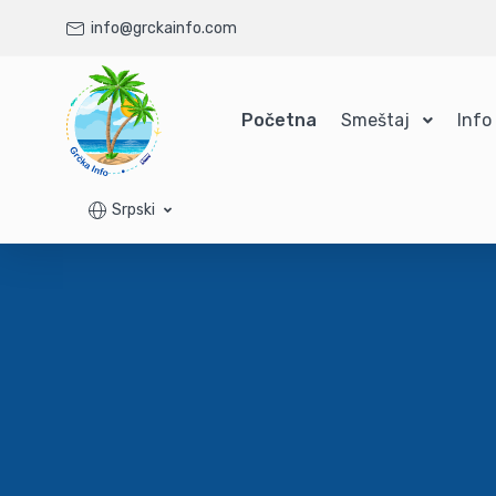
info@grckainfo.com
Početna
Smeštaj
Info
Srpski