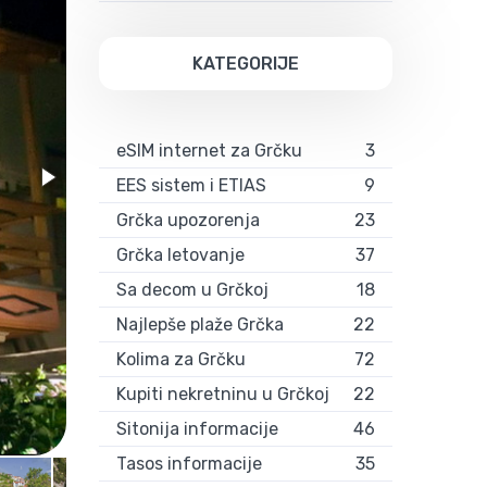
KATEGORIJE
eSIM internet za Grčku
3
EES sistem i ETIAS
9
Grčka upozorenja
23
Grčka letovanje
37
Sa decom u Grčkoj
18
Najlepše plaže Grčka
22
Kolima za Grčku
72
Kupiti nekretninu u Grčkoj
22
Sitonija informacije
46
Votsi
Tasos informacije
35