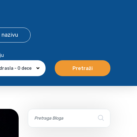
 nazivu
ju
Pretraži
drasla - 0 dece