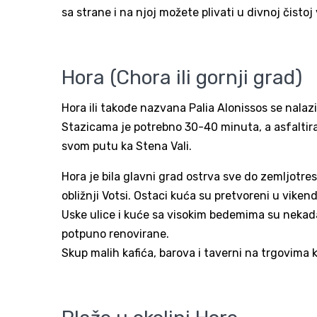
sa strane i na njoj možete plivati u divnoj čistoj 
Hora (Chora ili gornji grad)
Hora ili takođe nazvana Palia Alonissos se nalazi
Stazicama je potrebno 30-40 minuta, a asfaltira
svom putu ka Stena Vali.
Hora je bila glavni grad ostrva sve do zemljotres
obližnji Votsi. Ostaci kuća su pretvoreni u vike
Uske ulice i kuće sa visokim bedemima su nekada 
potpuno renovirane.
Skup malih kafića, barova i taverni na trgovima k