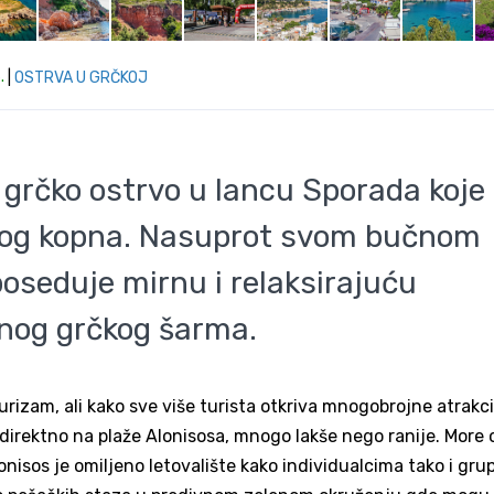
.
|
OSTRVA U GRČKOJ
grčko ostrvo u lancu Sporada koje
rčkog kopna. Nasuprot svom bučnom
poseduje mirnu i relaksirajuću
lnog grčkog šarma.
rizam, ali kako sve više turista otkriva mnogobrojne atrakci
direktno na plaže Alonisosa, mnogo lakše nego ranije. More 
lonisos je omiljeno letovalište kako individualcima tako i gr