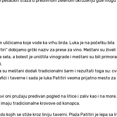
puno pešačkih staza u predivnom zelenom okruženju gde mogu
im uličicama koje vode ka vrhu brda. Luka je na početku bila
i“ dobijamo grčki naziv za prese za vino. Meštani su živeli
a sela, a bolest je uništila vinograde i meštani su bili primora
i.
su meštani dodali tradicionalni šarm i rezultati toga su: cv
afići i taverne i sada je luka Patitiri veoma prijatno mesto za
vi oni pružaju predivan pogled na litice i zaliv kao i na more.
oji imaju tradicionalne krovove od konopca.
 kojih se stiže kroz liniju taverni. Plaža Patitiri je lepa sa l