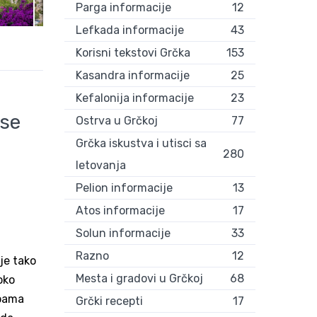
Parga informacije
12
Lefkada informacije
43
Korisni tekstovi Grčka
153
Kasandra informacije
25
Kefalonija informacije
23
 se
Ostrva u Grčkoj
77
Grčka iskustva i utisci sa
280
letovanja
Pelion informacije
13
Atos informacije
17
Solun informacije
33
Razno
12
je tako
Mesta i gradovi u Grčkoj
68
oko
upama
Grčki recepti
17