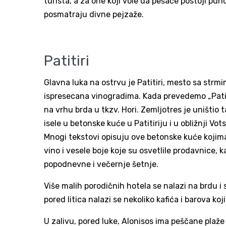
turista, a za one koji vole da pešače postoji 
posmatraju divne pejzaže.
Patitiri
Glavna luka na ostrvu je Patitiri, mesto sa strm
ispresecana vinogradima. Kada prevedemo „Patitir
na vrhu brda u tkzv. Hori. Zemljotres je uništio t
isele u betonske kuće u Patitiriju i u obližnji Vots
Mnogi tekstovi opisuju ove betonske kuće kojima 
vino i vesele boje koje su osvetlile prodavnice, k
popodnevne i večernje šetnje.
Više malih porodičnih hotela se nalazi na brdu i s
pored litica nalazi se nekoliko kafića i barova k
U zalivu, pored luke, Alonisos ima peščane plaže do