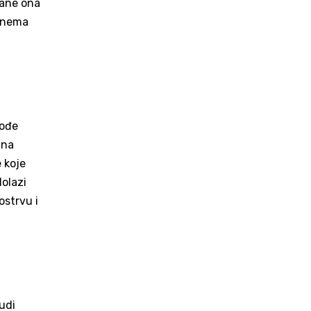
rane ona
e nema
kođe
 na
e koje
dolazi
ostrvu i
udi