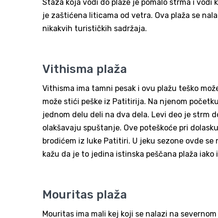
Staza koja vodi do plaže je pomalo strma i vodi k
je zaštićena liticama od vetra. Ova plaža se na
nikakvih turističkih sadržaja.
Vithisma plaža
Vithisma ima tamni pesak i ovu plažu teško može
može stići peške iz Patitirija. Na njenom početk
jednom delu deli na dva dela. Levi deo je strm do
olakšavaju spuštanje. Ove poteškoće pri dolasku 
brodićem iz luke Patitiri. U jeku sezone ovde se
kažu da je to jedina istinska peščana plaža iako
Mouritas plaža
Mouritas ima mali kej koji se nalazi na severno