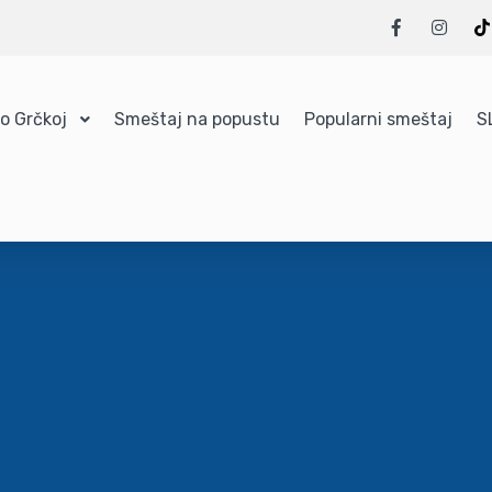
 o Grčkoj
Smeštaj na popustu
Popularni smeštaj
S