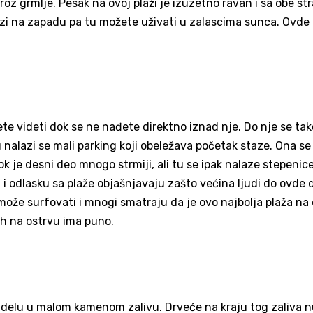
roz grmlje. Pesak na ovoj plaži je izuzetno ravan i sa obe st
lazi na zapadu pa tu možete uživati u zalascima sunca. Ovd
te videti dok se ne nađete direktno iznad nje. Do nje se ta
u nalazi se mali parking koji obeležava početak staze. Ona se
k je desni deo mnogo strmiji, ali tu se ipak nalaze stepenic
i odlasku sa plaže objašnjavaju zašto većina ljudi do ovde 
 može surfovati i mnogi smatraju da je ovo najbolja plaža na 
 ih na ostrvu ima puno.
m delu u malom kamenom zalivu. Drveće na kraju tog zaliva n