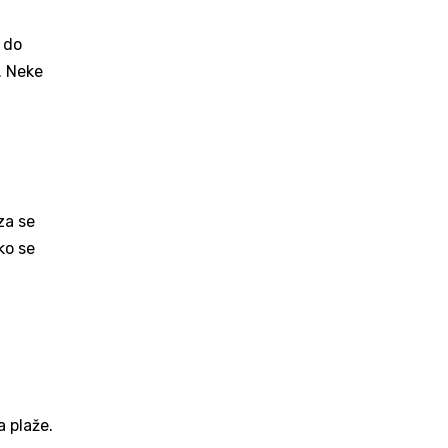
 do
. Neke
za se
ko se
a plaže.