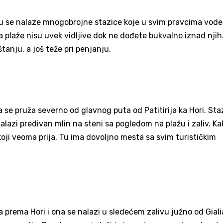
 tu se nalaze mnogobrojne stazice koje u svim pravcima vode
 a plaže nisu uvek vidljive dok ne dođete bukvalno iznad njih
tanju, a još teže pri penjanju.
a se pruža severno od glavnog puta od Patitirija ka Hori. Sta
alazi predivan mlin na steni sa pogledom na plažu i zaliv. Ka
oji veoma prija. Tu ima dovoljno mesta sa svim turističkim
 prema Hori i ona se nalazi u sledećem zalivu južno od Giali