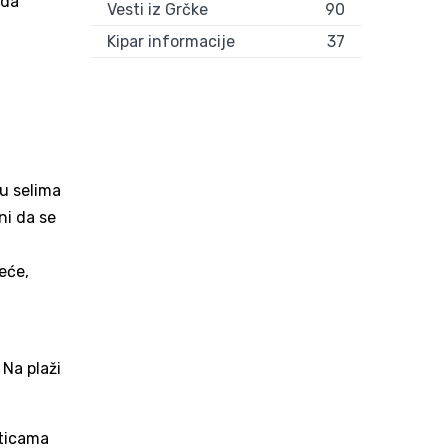
 da
Vesti iz Grčke
90
Kipar informacije
37
 u selima
ni da se
eće,
 Na plaži
iticama