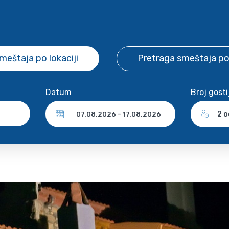
smeštaja
po lokaciji
Pretraga smeštaja
po
Datum
Broj gosti
2 o