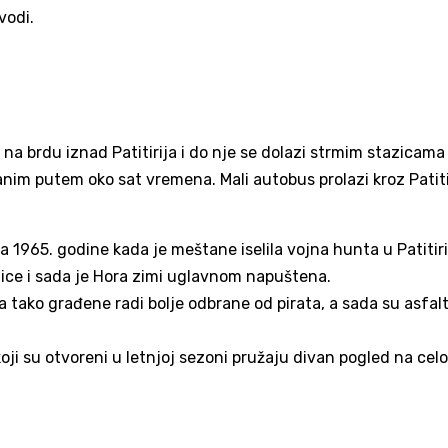
vodi.
 na brdu iznad Patitirija i do nje se dolazi strmim stazicama
nim putem oko sat vremena. Mali autobus prolazi kroz Patiti
a 1965. godine kada je meštane iselila vojna hunta u Patitiri
ndice i sada je Hora zimi uglavnom napuštena.
tako građene radi bolje odbrane od pirata, a sada su asfalt
oji su otvoreni u letnjoj sezoni pružaju divan pogled na celo