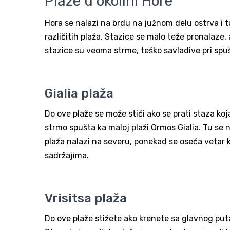
Plaže u okolini Hore
Hora se nalazi na brdu na južnom delu ostrva i
različitih plaža. Stazice se malo teže pronalaze,
stazice su veoma strme, teško savladive pri spuš
Gialia plaža
Do ove plaže se može stići ako se prati staza koj
strmo spušta ka maloj plaži Ormos Gialia. Tu se n
plaža nalazi na severu, ponekad se oseća vetar k
sadržajima.
Vrisitsa plaža
Do ove plaže stižete ako krenete sa glavnog puta