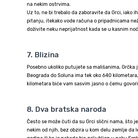
na nekim ostrvima.
Uz to, ne bi trebalo da zaboravite da Grci, iako 
pitanju, itekako vode računa o pripadnicama nežn
doživite neku neprijatnost kada se u kasnim no
7. Blizina
Posebno ukoliko putujete sa mališanima, Grčka j
Beograda do Soluna ima tek oko 640 kilometara, 
kilometara biće vam sasvim jasno o čemu govor
8. Dva bratska naroda
Često se može čuti da su Grci slični nama, što je
nekim od njih, bez obzira u kom delu zemlje da l