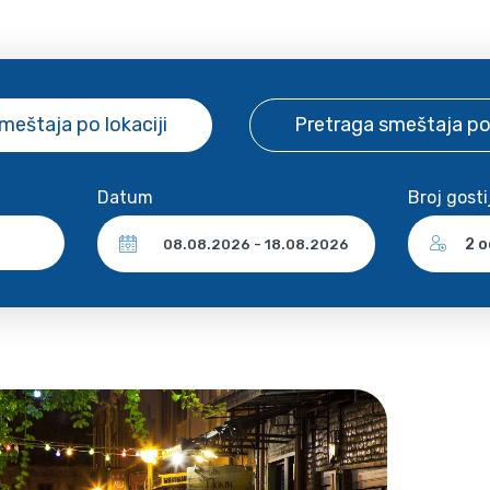
smeštaja
po lokaciji
Pretraga smeštaja
po
Datum
Broj gosti
2 o