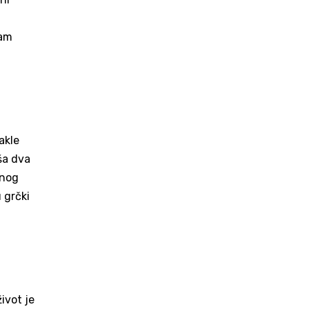
vam
akle
ša dva
enog
 grčki
ivot je