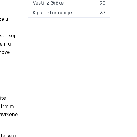
Vesti iz Grčke
90
Kipar informacije
37
ze u
tir koji
rem u
ihove
ite
 strmim
savršene
ete se u