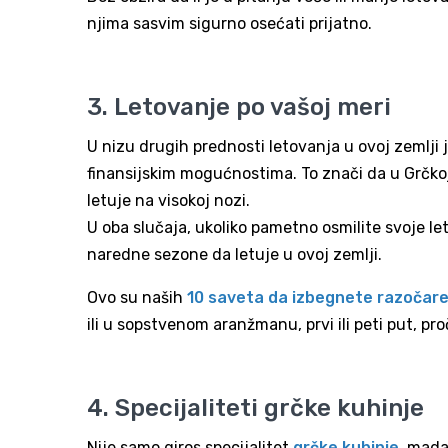
njima sasvim sigurno osećati prijatno.
3. Letovanje po vašoj meri
U nizu drugih prednosti letovanja u ovoj zemlji 
finansijskim mogućnostima. To znači da u Grčkoj 
letuje na visokoj nozi.
U oba slučaja, ukoliko pametno osmilite svoje le
naredne sezone da letuje u ovoj zemlji.
Ovo su naših
10 saveta da izbegnete razočare
ili u sopstvenom aranžmanu, prvi ili peti put, pro
4. Specijaliteti grčke kuhinje
Nije samo giros specijalitet
grčke kuhinje
, mada