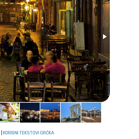
Noćni život
.
|
KORISNI TEKSTOVI GRČKA