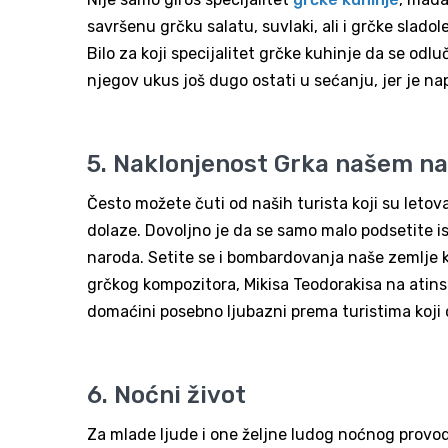
savršenu grčku salatu, suvlaki, ali i grčke sladole
Bilo za koji specijalitet grčke kuhinje da se odl
njegov ukus još dugo ostati u sećanju, jer je n
5. Naklonjenost Grka našem n
Često možete čuti od naših turista koji su letov
dolaze. Dovoljno je da se samo malo podsetite is
naroda. Setite se i bombardovanja naše zemlje k
grčkog kompozitora, Mikisa Teodorakisa na atins
domaćini posebno ljubazni prema turistima koji d
6. Noćni život
Za mlade ljude i one željne ludog noćnog provoda,