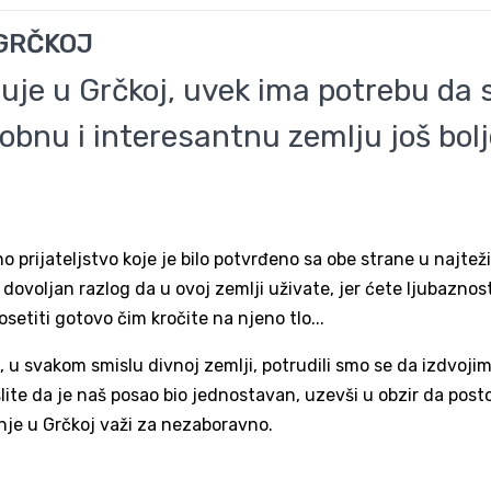
 GRČKOJ
uje u Grčkoj, uvek ima potrebu da 
arobnu i interesantnu zemlju još bol
o prijateljstvo koje je bilo potvrđeno sa obe strane u najtež
o dovoljan razlog da u ovoj zemlji uživate, jer ćete ljubaznost
titi gotovo čim kročite na njeno tlo...
oj, u svakom smislu divnoj zemlji, potrudili smo se da izdvoji
slite da je naš posao bio jednostavan, uzevši u obzir da posto
nje u Grčkoj važi za nezaboravno.