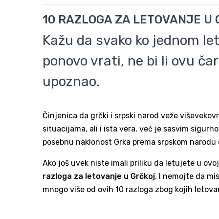
10 RAZLOGA ZA LETOVANJE U
Kažu da svako ko jednom let
ponovo vrati, ne bi li ovu č
upoznao.
Činjenica da grčki i srpski narod veže viševekovn
situacijama, ali i ista vera, već je sasvim sigurn
posebnu naklonost Grka prema srpskom narodu ose
Ako još uvek niste imali priliku da letujete u ov
razloga za letovanje u Grčkoj
. I nemojte da mi
mnogo više od ovih 10 razloga zbog kojih letova