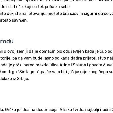
de i slatkiše, koji su tek priča za sebe.
učite dok ste na letovanju, možete biti sasvim sigurni da će 
aprosto savršen.
arodu
ali u ovoj zemlji da je domaćin bio oduševljen kada je čuo od
torije, pa da vam bude jasno od kada datira prijateljstvo na
ada je grčki narod prekrio ulice Atine i Soluna i govora čuv
kom trgu "Sintagma", pa će vam biti još jasnije zbog čega su
olaze iz Srbije.
 Grčka je idealna destinacija! A kako tvrde, najbolji noćni ž