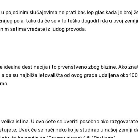
ih u pojedinim slučajevima ne prati baš lep glas kada je broj ž
ijeg pola, tako da će se vrlo teško dogoditi da u ovoj zemlj
ćnim satima vraćate iz ludog provoda.
e idealna destinacija i to prvenstveno zbog blizine. Ako zna
a da su najbliža letovališta od ovog grada udaljena oko 100
imo.
 velika istina. U ovo ćete se uveriti posebno ako razgovarate
etujete. Uvek će se naći neko ko je studirao u našoj zemlji 