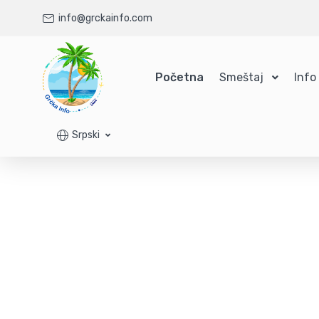
info@grckainfo.com
Početna
Smeštaj
Info
Srpski