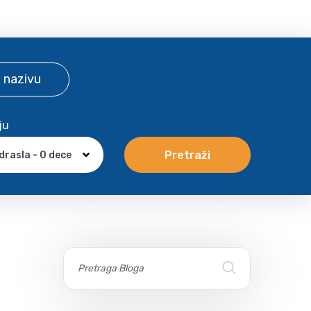
 nazivu
ju
Pretraži
drasla - 0 dece