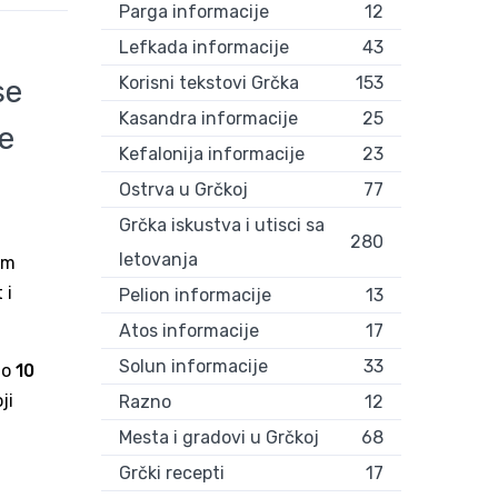
Parga informacije
12
Lefkada informacije
43
Korisni tekstovi Grčka
153
se
Kasandra informacije
25
je
Kefalonija informacije
23
Ostrva u Grčkoj
77
Grčka iskustva i utisci sa
280
letovanja
im
 i
Pelion informacije
13
Atos informacije
17
Solun informacije
33
mo
10
ji
Razno
12
Mesta i gradovi u Grčkoj
68
Grčki recepti
17