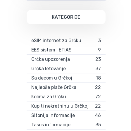
KATEGORIJE
eSIM internet za Grčku
3
EES sistem i ETIAS
9
Grčka upozorenja
23
Grčka letovanje
37
Sa decom u Grčkoj
18
Najlepše plaže Grčka
22
Kolima za Grčku
72
Kupiti nekretninu u Grčkoj
22
Sitonija informacije
46
Tasos informacije
35