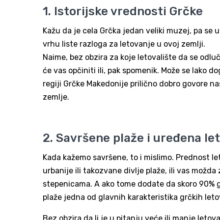
1. Istorijske vrednosti Grčke
Kažu da je cela Grčka jedan veliki muzej, pa se u
vrhu liste razloga za letovanje u ovoj zemlji.
Naime, bez obzira za koje letovalište da se odluč
će vas opčiniti ili, pak spomenik. Može se lako d
regiji Grčke Makedonije prilično dobro govore naš 
zemlje.
2. Savršene plaže i uređena let
Kada kažemo savršene, to i mislimo. Prednost let
urbanije ili takozvane divlje plaže, ili vas možd
stepenicama. A ako tome dodate da skoro 90% gr
plaže jedna od glavnih karakteristika grčkih leto
Bez obzira da li je u pitanju veće ili manje letov