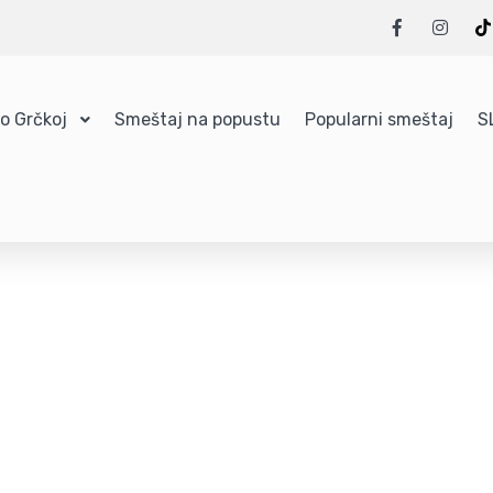
 o Grčkoj
Smeštaj na popustu
Popularni smeštaj
S