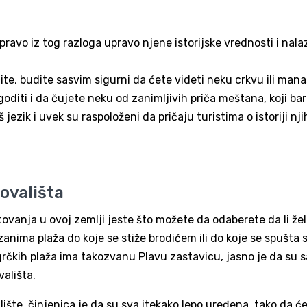
pravo iz tog razloga upravo njene istorijske vrednosti i nala
ite, budite sasvim sigurni da ćete videti neku crkvu ili manas
ogoditi i da čujete neku od zanimljivih priča meštana, koji ba
jezik i uvek su raspoloženi da pričaju turistima o istoriji nj
ovališta
ovanja u ovoj zemlji jeste što možete da odaberete da li žel
a zanima plaža do koje se stiže brodićem ili do koje se spušta
čkih plaža ima takozvanu Plavu zastavicu, jasno je da su 
vališta.
alište, činjenica je da su sva itekako lepo uređena, tako da ć