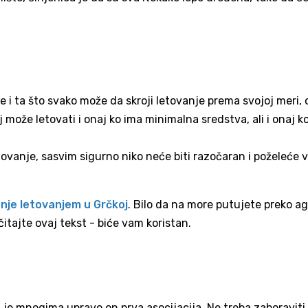
je i ta što svako može da skroji letovanje prema svojoj meri
može letovati i onaj ko ima minimalna sredstva, ali i onaj ko
tovanje, sasvim sigurno niko neće biti razočaran i poželeće 
nje letovanjem u Grčkoj
. Bilo da na more putujete preko a
čitajte ovaj tekst - biće vam koristan.
 je mnogima upravo on prva asocijacija. Ne treba zaboraviti 