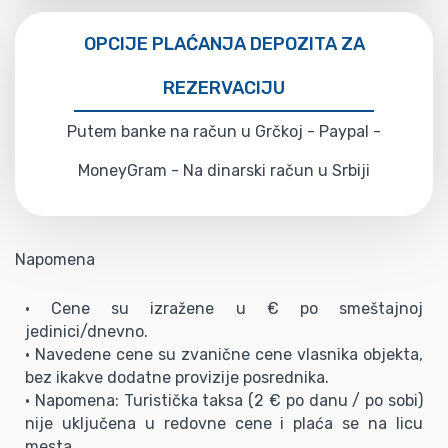
OPCIJE PLAĆANJA DEPOZITA ZA
REZERVACIJU
Putem banke na račun u Grčkoj - Paypal -
MoneyGram - Na dinarski račun u Srbiji
Napomena
• Cene su izražene u € po smeštajnoj
jedinici/dnevno.
• Navedene cene su zvanične cene vlasnika objekta,
bez ikakve dodatne provizije posrednika.
• Napomena: Turistička taksa (2 € po danu / po sobi)
nije uključena u redovne cene i plaća se na licu
mesta.