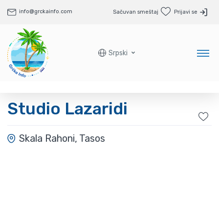
info@grckainfo.com
Sačuvan smeštaj
Prijavi se
Srpski
Studio Lazaridi
Skala Rahoni, Tasos