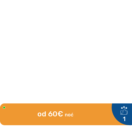
od 60€
noć
1