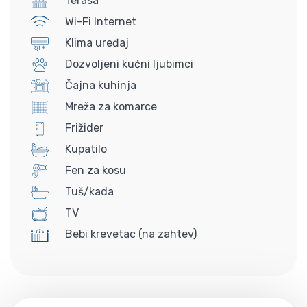
Terasa
Wi-Fi Internet
Klima uređaj
Dozvoljeni kućni ljubimci
Čajna kuhinja
Mreža za komarce
Frižider
Kupatilo
Fen za kosu
Tuš/kada
TV
Bebi krevetac (na zahtev)