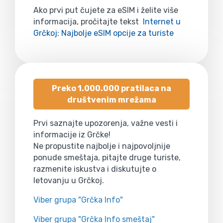
Ako prvi put čujete za eSIM i želite više
informacija, pročitajte tekst
Internet u
Grčkoj: Najbolje eSIM opcije za turiste
Preko 1.000.000 pratilaca na
društvenim mrežama
Prvi saznajte upozorenja, važne vesti i
informacije iz Grčke!
Ne propustite najbolje i najpovoljnije
ponude smeštaja, pitajte druge turiste,
razmenite iskustva i diskutujte o
letovanju u Grčkoj.
Viber grupa "Grčka Info"
Viber grupa "Grčka Info smeštaj"