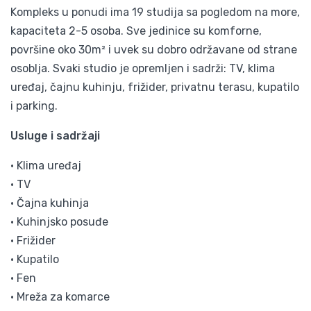
Kompleks u ponudi ima 19 studija sa pogledom na more,
kapaciteta 2-5 osoba. Sve jedinice su komforne,
površine oko 30m² i uvek su dobro održavane od strane
osoblja. Svaki studio je opremljen i sadrži: TV, klima
uređaj, čajnu kuhinju, frižider, privatnu terasu, kupatilo
i parking.
Usluge i sadržaji
• Klima uređaj
• TV
• Čajna kuhinja
• Kuhinjsko posuđe
• Frižider
• Kupatilo
• Fen
• Mreža za komarce