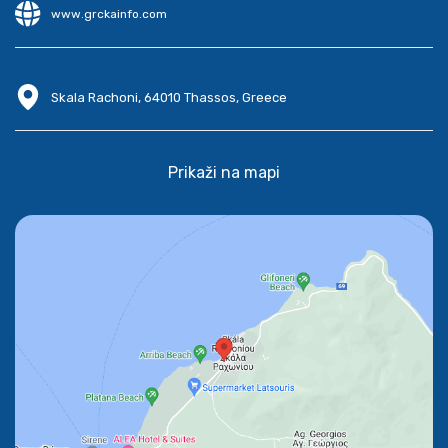
www.grckainfo.com
Skala Rachoni, 64010 Thassos, Greece
Prikaži na mapi