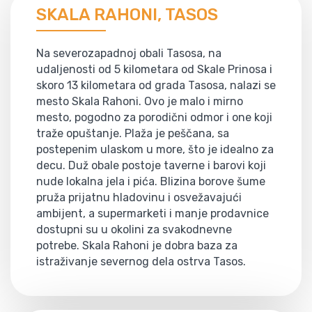
SKALA RAHONI, TASOS
Na severozapadnoj obali Tasosa, na
udaljenosti od 5 kilometara od Skale Prinosa i
skoro 13 kilometara od grada Tasosa, nalazi se
mesto Skala Rahoni. Ovo je malo i mirno
mesto, pogodno za porodični odmor i one koji
traže opuštanje. Plaža je peščana, sa
postepenim ulaskom u more, što je idealno za
decu. Duž obale postoje taverne i barovi koji
nude lokalna jela i pića. Blizina borove šume
pruža prijatnu hladovinu i osvežavajući
ambijent, a supermarketi i manje prodavnice
dostupni su u okolini za svakodnevne
potrebe. Skala Rahoni je dobra baza za
istraživanje severnog dela ostrva Tasos.