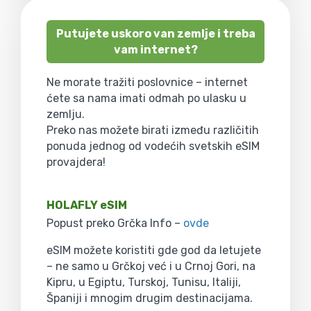
Putujete uskoro van zemlje i treba
vam internet?
Ne morate tražiti poslovnice – internet
ćete sa nama imati odmah po ulasku u
zemlju.
Preko nas možete birati između različitih
ponuda jednog od vodećih svetskih eSIM
provajdera!
HOLAFLY eSIM
Popust preko Grčka Info –
ovde
eSIM možete koristiti gde god da letujete
– ne samo u Grčkoj već i u Crnoj Gori, na
Kipru, u Egiptu, Turskoj, Tunisu, Italiji,
Španiji i mnogim drugim destinacijama.