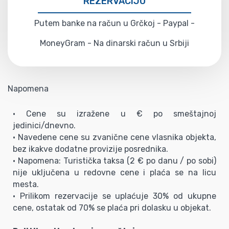
REZERVACIJU
Putem banke na račun u Grčkoj - Paypal -
MoneyGram - Na dinarski račun u Srbiji
Napomena
• Cene su izražene u € po smeštajnoj
jedinici/dnevno.
• Navedene cene su zvanične cene vlasnika objekta,
bez ikakve dodatne provizije posrednika.
• Napomena: Turistička taksa (2 € po danu / po sobi)
nije uključena u redovne cene i plaća se na licu
mesta.
• Prilikom rezervacije se uplaćuje 30% od ukupne
cene, ostatak od 70% se plaća pri dolasku u objekat.