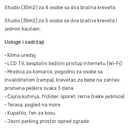
Studio (35m2) za 4 osobe sa dva bračna kreveta.
Studio (35m2) za 5 osoba sa dva bračna kreveta i
jednim kaučem.
Usluge i sadržaji
• Klima uređaj
• LCD TV, besplatni bežični pristup internetu (Wi-Fi)
• Mrežica za komarce, pogodno za osobe sa
invaliditetom (rampa), krevetac za bebe na zahtev,
promena peškira svaka 3 dana
• Čajna kuhinja, frižider, šporet, rerna (neke jedinice)
• Terasa, pogled na more
• Kupatilo, fen za kosu
• Javni parking prostor ispred zgrade