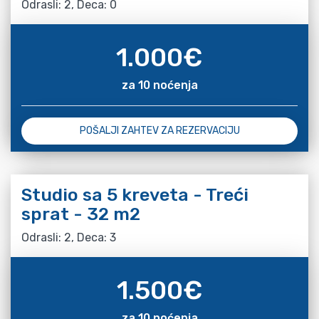
Odrasli: 2, Deca: 0
1.000
€
za 10 noćenja
POŠALJI ZAHTEV ZA REZERVACIJU
Studio sa 5 kreveta - Treći
sprat - 32 m2
Odrasli: 2, Deca: 3
1.500
€
za 10 noćenja