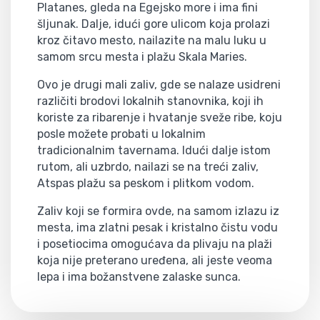
Platanes, gleda na Egejsko more i ima fini
šljunak. Dalje, idući gore ulicom koja prolazi
kroz čitavo mesto, nailazite na malu luku u
samom srcu mesta i plažu Skala Maries.
Ovo je drugi mali zaliv, gde se nalaze usidreni
različiti brodovi lokalnih stanovnika, koji ih
koriste za ribarenje i hvatanje sveže ribe, koju
posle možete probati u lokalnim
tradicionalnim tavernama. Idući dalje istom
rutom, ali uzbrdo, nailazi se na treći zaliv,
Atspas plažu sa peskom i plitkom vodom.
Zaliv koji se formira ovde, na samom izlazu iz
mesta, ima zlatni pesak i kristalno čistu vodu
i posetiocima omogućava da plivaju na plaži
koja nije preterano uređena, ali jeste veoma
lepa i ima božanstvene zalaske sunca.