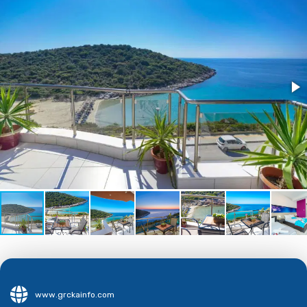
www.grckainfo.com