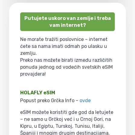
Putujete uskoro van zemlje i treba
vam internet?
Ne morate tražiti poslovnice – internet
ćete sa nama imati odmah po ulasku u
zemlju.
Preko nas možete birati između različitih
ponuda jednog od vodećih svetskih eSIM
provajdera!
HOLAFLY eSIM
Popust preko Grčka Info –
ovde
eSIM možete koristiti gde god da letujete
– ne samo u Grčkoj već i u Crnoj Gori, na
Kipru, u Egiptu, Turskoj, Tunisu, Italiji,
Španiji i mnogim drugim destinacijama.