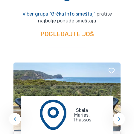
Viber grupa "Grčka Info smeštaj"
pratite
najbolje ponude smeštaja
POGLEDAJTE JOŠ
Skala
Maries,
Thassos