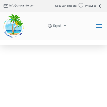
info@grckainfo.com
Sačuvan smeštaj
Prijavi se
Srpski