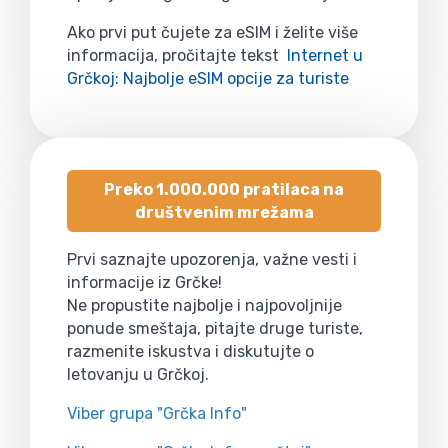
Ako prvi put čujete za eSIM i želite više
informacija, pročitajte tekst
Internet u
Grčkoj: Najbolje eSIM opcije za turiste
Preko 1.000.000 pratilaca na
društvenim mrežama
Prvi saznajte upozorenja, važne vesti i
informacije iz Grčke!
Ne propustite najbolje i najpovoljnije
ponude smeštaja, pitajte druge turiste,
razmenite iskustva i diskutujte o
letovanju u Grčkoj.
Viber grupa "Grčka Info"