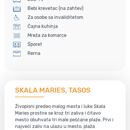
Bebi krevetac (na zahtev)
Za osobe sa invaliditetom
Čajna kuhinja
Mreža za komarce
Šporet
Rerna
SKALA MARIES, TASOS
Živopisni predeo malog mesta i luke Skala
Maries prostire se kroz tri zaliva i čitavo
mesto obuhvata tri male peščane plaže. Prvi i
najveći zaliv na ulazu u mesto, plaža