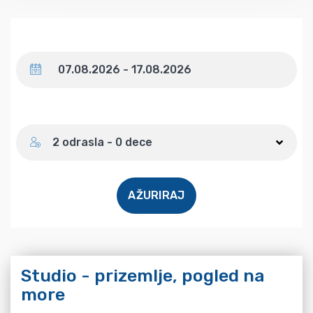
Datum
Broj gostiju
2 odrasla - 0 dece
AŽURIRAJ
Studio - prizemlje, pogled na
more