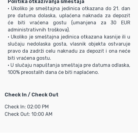
Politika otkazivanja smeštaja
• Ukoliko je smeštajna jedinica otkazana do 21. dan
pre datuma dolaska, uplaćena naknada za depozit
će biti vraćena gostu (umanjena za 30 EUR
administrativnih troškova).
• Ukoliko je smeštajna jedinica otkazana kasnije ili u
slučaju nedolaska gosta, vlasnik objekta ostvaruje
pravo da zadrži celu naknadu za depozit i ona neće
biti vraćena gostu.
• U slučaju napuštanja smeštaja pre datuma odlaska,
100% preostalih dana će biti naplaćeno.
Check In / Check Out
Check In: 02:00 PM
Check Out: 10:00 AM