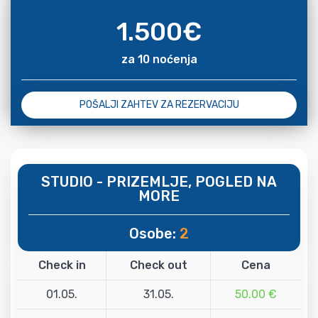
1.500
€
za 10 noćenja
POŠALJI ZAHTEV ZA REZERVACIJU
STUDIO - PRIZEMLJE, POGLED NA
MORE
Osobe:
2
Check in
Check out
Cena
01.05.
31.05.
50.00 €