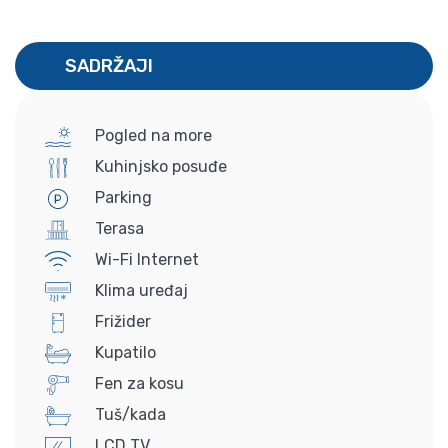
SADRŽAJI
Pogled na more
Kuhinjsko posuđe
Parking
Terasa
Wi-Fi Internet
Klima uređaj
Frižider
Kupatilo
Fen za kosu
Tuš/kada
LCD TV