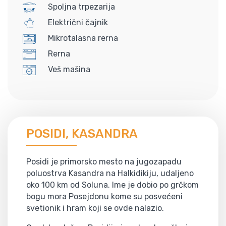
Spoljna trpezarija
Električni čajnik
Mikrotalasna rerna
Rerna
Veš mašina
POSIDI, KASANDRA
Posidi je primorsko mesto na jugozapadu
poluostrva Kasandra na Halkidikiju, udaljeno
oko 100 km od Soluna. Ime je dobio po grčkom
bogu mora Posejdonu kome su posvećeni
svetionik i hram koji se ovde nalazio.