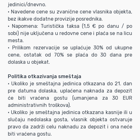
jedinici/dnevno.
• Navedene cene su zvanične cene vlasnika objekta,
bez ikakve dodatne provizije posrednika.
• Napomena: Turistička taksa (1,5 € po danu / po
sobi) nije uključena u redovne cene i plaća se na licu
mesta.
• Prilikom rezervacije se uplaćuje 30% od ukupne
cene, ostatak od 70% se plaća do 30 dana pre
dolaska u objekat.
Politika otkazivanja smeštaja
• Ukoliko je smeštajna jedinica otkazana do 21. dan
pre datuma dolaska, uplaćena naknada za depozit
će biti vraćena gostu (umanjena za 30 EUR
administrativnih troškova).
• Ukoliko je smeštajna jedinica otkazana kasnije ili u
slučaju nedolaska gosta, vlasnik objekta ostvaruje
pravo da zadrži celu naknadu za depozit i ona neće
biti vraćena gostu.