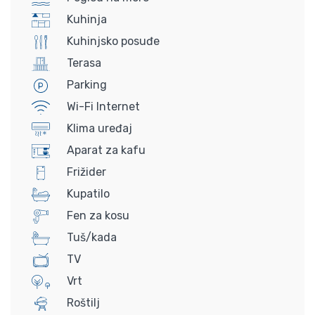
Kuhinja
Kuhinjsko posuđe
Terasa
Parking
Wi-Fi Internet
Klima uređaj
Aparat za kafu
Frižider
Kupatilo
Fen za kosu
Tuš/kada
TV
Vrt
Roštilj