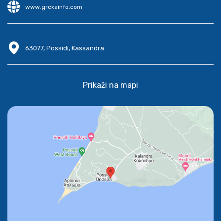
www.grckainfo.com
63077, Possidi, Kassandra
Prikaži na mapi