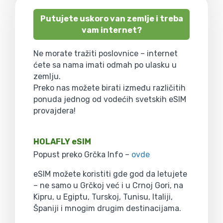
Putujete uskoro van zemlje i treba
vam internet?
Ne morate tražiti poslovnice – internet
ćete sa nama imati odmah po ulasku u
zemlju.
Preko nas možete birati između različitih
ponuda jednog od vodećih svetskih eSIM
provajdera!
HOLAFLY eSIM
Popust preko Grčka Info –
ovde
eSIM možete koristiti gde god da letujete
– ne samo u Grčkoj već i u Crnoj Gori, na
Kipru, u Egiptu, Turskoj, Tunisu, Italiji,
Španiji i mnogim drugim destinacijama.