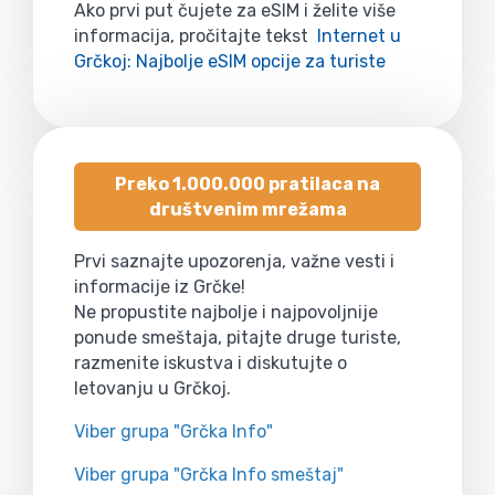
Ako prvi put čujete za eSIM i želite više
informacija, pročitajte tekst
Internet u
Grčkoj: Najbolje eSIM opcije za turiste
Preko 1.000.000 pratilaca na
društvenim mrežama
Prvi saznajte upozorenja, važne vesti i
informacije iz Grčke!
Ne propustite najbolje i najpovoljnije
ponude smeštaja, pitajte druge turiste,
razmenite iskustva i diskutujte o
letovanju u Grčkoj.
Viber grupa "Grčka Info"
Viber grupa "Grčka Info smeštaj"