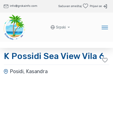
info@grckainfo.com
Sačuvan smeštaj
Prijavi se
Srpski
K Possidi Sea View Vila 6
Posidi, Kasandra