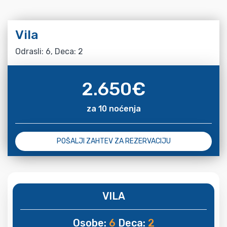
Vila
Odrasli: 6, Deca: 2
2.650
€
za 10 noćenja
POŠALJI ZAHTEV ZA REZERVACIJU
VILA
Osobe:
6
Deca:
2