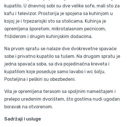
kupatilo. U dnevnoj sobi su dve velike sofe, mali sto za
kafu i televizor. Prostorija je spojena sa kuhinjom u
kojoj je i trpezarisjki sto sa stolicama. Kuhinja je
opremljena šporetom, mikrotalasnom pećnicom,
frižiderom i drugim kuhinjskim dodacima.
Na prvom spratu se nalaze dve dvokrevetne spavaće
sobe i privatno kupatilo sa tušem. Na drugom spratu je
jedna spavaća soba, sa dva pojedinačna kreveta i
kupatilom koje poseduje samo lavabo i wc šolju.
Posteljina i peškiri su obezbeđeni.
Vila je opremljena terasom sa spoljnim nameštajem i
prelepo uređenim dvorištem, što gostima nudi ugodan
boravak na otvorenom.
Sadržaji i usluge