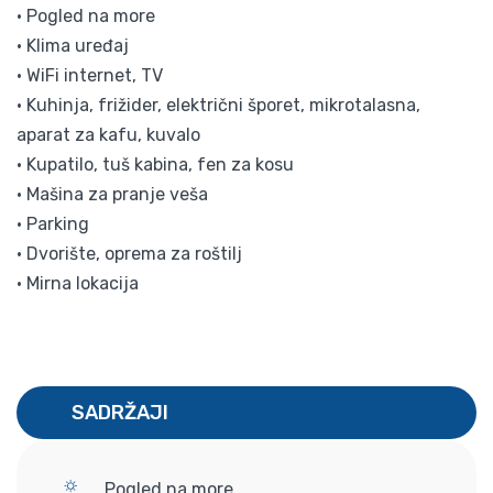
• Pogled na more
• Klima uređaj
• WiFi internet, TV
• Kuhinja, frižider, električni šporet, mikrotalasna,
aparat za kafu, kuvalo
• Kupatilo, tuš kabina, fen za kosu
• Mašina za pranje veša
• Parking
• Dvorište, oprema za roštilj
• Mirna lokacija
SADRŽAJI
Pogled na more