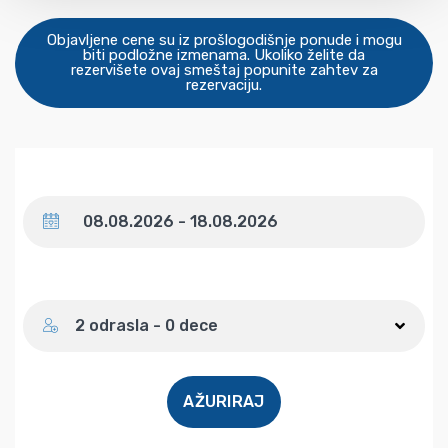
Objavljene cene su iz prošlogodišnje ponude i mogu
biti podložne izmenama. Ukoliko želite da
rezervišete ovaj smeštaj popunite zahtev za
rezervaciju.
Datum
Broj gostiju
2 odrasla - 0 dece
AŽURIRAJ