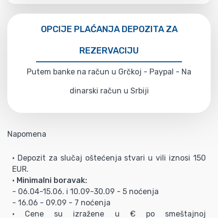
OPCIJE PLAĆANJA DEPOZITA ZA
REZERVACIJU
Putem banke na račun u Grčkoj - Paypal - Na
dinarski račun u Srbiji
Napomena
• Depozit za slučaj oštećenja stvari u vili iznosi 150
EUR.
•
Minimalni boravak:
- 06.04-15.06. i 10.09-30.09 - 5 noćenja
- 16.06 - 09.09 - 7 noćenja
• Cene su izražene u € po smeštajnoj