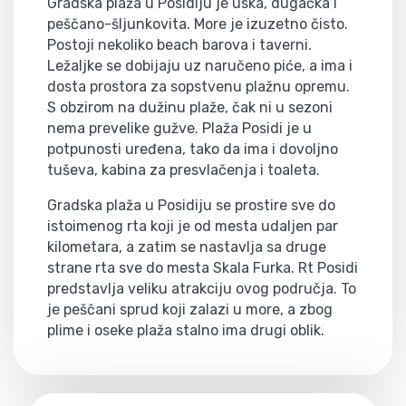
Gradska plaža u Posidiju je uska, dugačka i
peščano-šljunkovita. More je izuzetno čisto.
Postoji nekoliko beach barova i taverni.
Ležaljke se dobijaju uz naručeno piće, a ima i
dosta prostora za sopstvenu plažnu opremu.
S obzirom na dužinu plaže, čak ni u sezoni
nema prevelike gužve. Plaža Posidi je u
potpunosti uređena, tako da ima i dovoljno
tuševa, kabina za presvlačenja i toaleta.
Gradska plaža u Posidiju se prostire sve do
istoimenog rta koji je od mesta udaljen par
kilometara, a zatim se nastavlja sa druge
strane rta sve do mesta Skala Furka. Rt Posidi
predstavlja veliku atrakciju ovog područja. To
je peščani sprud koji zalazi u more, a zbog
plime i oseke plaža stalno ima drugi oblik.