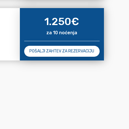
1.250
€
za 10 noćenja
POŠALJI ZAHTEV ZA REZERVACIJU