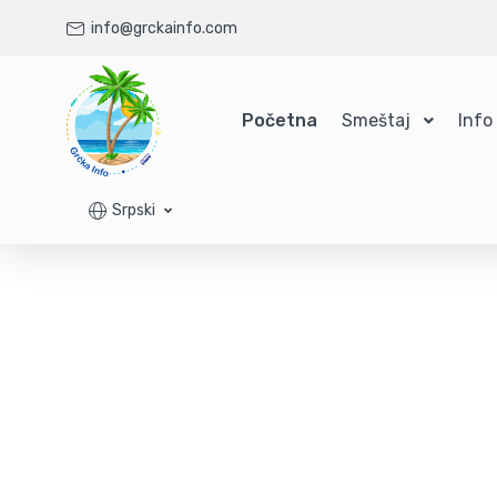
info@grckainfo.com
Početna
Smeštaj
Info
Srpski