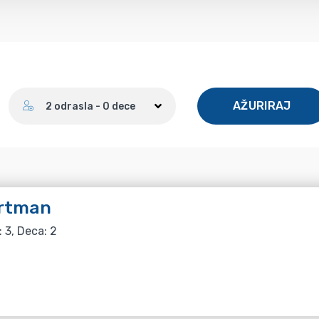
Broj gostiju
AŽURIRAJ
2 odrasla - 0 dece
rtman
: 3, Deca: 2