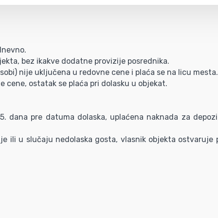
/dnevno.
ekta, bez ikakve dodatne provizije posrednika.
obi) nije uključena u redovne cene i plaća se na licu mesta.
e cene, ostatak se plaća pri dolasku u objekat.
 15. dana pre datuma dolaska, uplaćena naknada za depozi
je ili u slučaju nedolaska gosta, vlasnik objekta ostvaruj