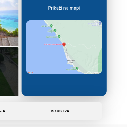
Prikaži na mapi
E
AJA
ISKUSTVA