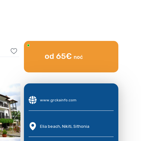
od 65€
noć
www.grckainfo.com
Elia beach, Nikiti, Sithonia