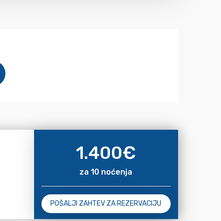
1.400
€
za 10 noćenja
POŠALJI ZAHTEV ZA REZERVACIJU