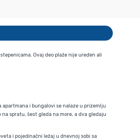
zi stepenicama. Ovaj deo plaže nije uređen ali
 apartmana i bungalovi se nalaze u prizemlju
e na spratu, šest gleda na more, a dva gledaju
veta i pojedinačni ležaj u dnevnoj sobi sa