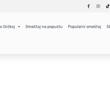
 o Grčkoj
Smeštaj na popustu
Popularni smeštaj
S