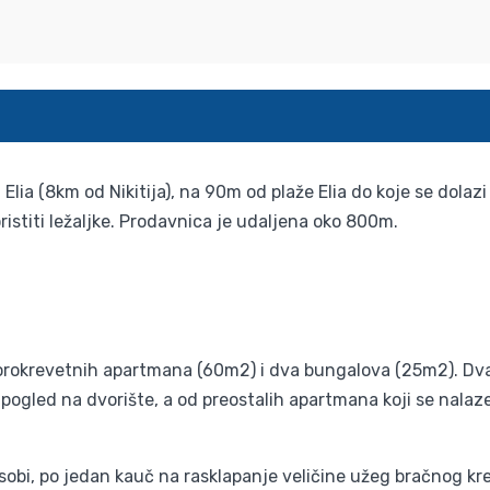
t Elia (8km od Nikitija), na 90m od plaže Elia do koje se dola
istiti ležaljke. Prodavnica je udaljena oko 800m.
orokrevetnih apartmana (60m2) i dva bungalova (25m2). Dva
u pogled na dvorište, a od preostalih apartmana koji se nalaz
obi, po jedan kauč na rasklapanje veličine užeg bračnog kre