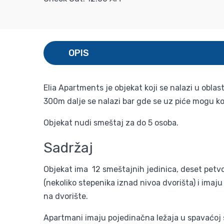
OPIS
Elia Apartments je objekat koji se nalazi u oblas
300m dalje se nalazi bar gde se uz piće mogu kor
Objekat nudi smeštaj za do 5 osoba.
Sadržaj
Objekat ima 12 smeštajnih jedinica, deset petv
(nekoliko stepenika iznad nivoa dvorišta) i imaj
na dvorište.
Apartmani imaju pojedinačna ležaja u spavaćoj s