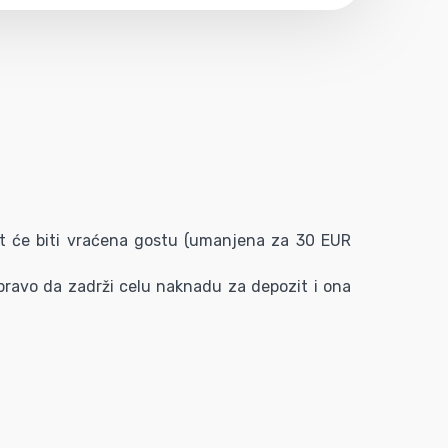
t će biti vraćena gostu (umanjena za 30 EUR
e pravo da zadrži celu naknadu za depozit i ona