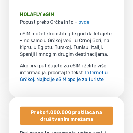
HOLAFLY eSIM
Popust preko Grčka Info –
ovde
eSIM možete koristiti gde god da letujete
– ne samo u Grčkoj već i u Crnoj Gori, na
Kipru, u Egiptu, Turskoj, Tunisu, Italiji,
Španiji i mnogim drugim destinacijama.
Ako prvi put čujete za eSIM i želite više
informacija, pročitajte tekst
Internet u
Grčkoj: Najbolje eSIM opcije za turiste
Preko 1.000.000 pratilaca na
društvenim mrežama