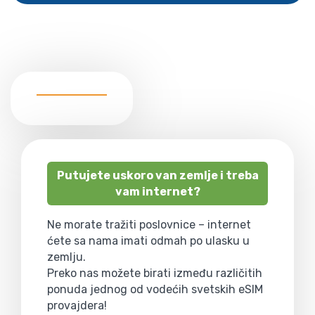
Putujete uskoro van zemlje i treba
vam internet?
Ne morate tražiti poslovnice – internet
ćete sa nama imati odmah po ulasku u
zemlju.
Preko nas možete birati između različitih
ponuda jednog od vodećih svetskih eSIM
provajdera!