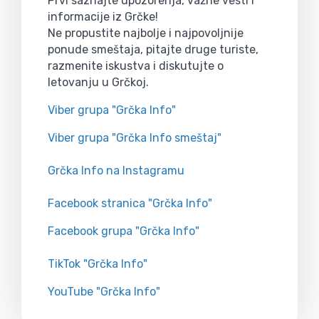
Prvi saznajte upozorenja, važne vesti i
informacije iz Grčke!
Ne propustite najbolje i najpovoljnije
ponude smeštaja, pitajte druge turiste,
razmenite iskustva i diskutujte o
letovanju u Grčkoj.
Viber grupa "Grčka Info"
Viber grupa "Grčka Info smeštaj"
Grčka Info na Instagramu
Facebook stranica "Grčka Info"
Facebook grupa "Grčka Info"
TikTok "Grčka Info"
YouTube "Grčka Info"