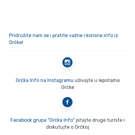
Pridružite nam se i pratite važne i korisne info iz
Grčke!
Grčka Info na Instagramu
uživajte u lepotama
Grčke
Facebook grupa "Grčka Info"
pitajte druge turiste i
diskutujte o Grčkoj