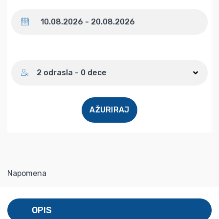
Datum
Broj gostiju
2 odrasla - 0 dece
AŽURIRAJ
Napomena
OPIS