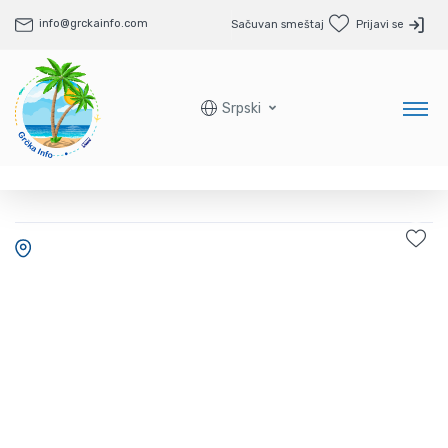
info@grckainfo.com
Sačuvan smeštaj
Prijavi se
Srpski