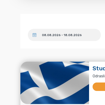
Datum
Stud
Odrasli