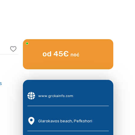
od 45€
noć
www.grckainfo.com
Glarokavos beach, Pefkohori