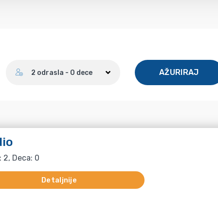
Broj gostiju
AŽURIRAJ
2 odrasla - 0 dece
io
: 2, Deca: 0
Detaljnije