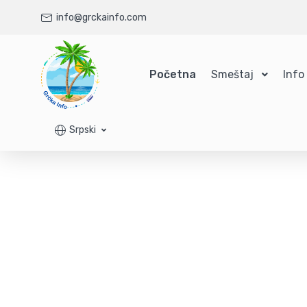
info@grckainfo.com
Početna
Smeštaj
Info
Srpski