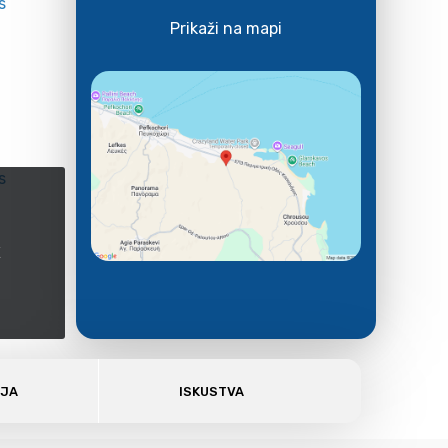
Prikaži na mapi
E
AJA
ISKUSTVA