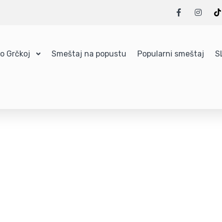
 o Grčkoj
Smeštaj na popustu
Popularni smeštaj
S