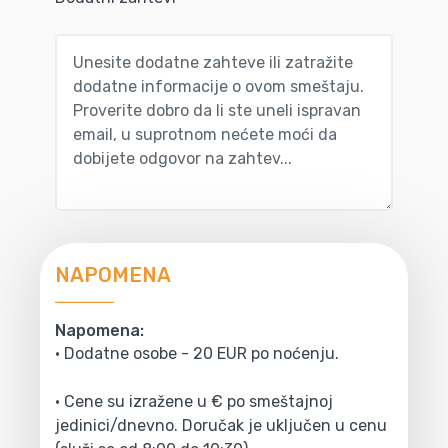
NAPOMENA
Napomena:
• Dodatne osobe - 20 EUR po noćenju.
• Cene su izražene u € po smeštajnoj
jedinici/dnevno. Doručak je uključen u cenu