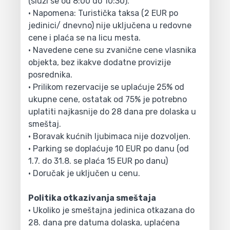
(služi se od 8:00 do 10:30).
• Napomena: Turistička taksa (2 EUR po
jedinici/ dnevno) nije uključena u redovne
cene i plaća se na licu mesta.
• Navedene cene su zvanične cene vlasnika
objekta, bez ikakve dodatne provizije
posrednika.
• Prilikom rezervacije se uplaćuje 25% od
ukupne cene, ostatak od 75% je potrebno
uplatiti najkasnije do 28 dana pre dolaska u
smeštaj.
• Boravak kućnih ljubimaca nije dozvoljen.
• Parking se doplaćuje 10 EUR po danu (od
1.7. do 31.8. se plaća 15 EUR po danu)
• Doručak je uključen u cenu.
Politika otkazivanja smeštaja
• Ukoliko je smeštajna jedinica otkazana do
28. dana pre datuma dolaska, uplaćena