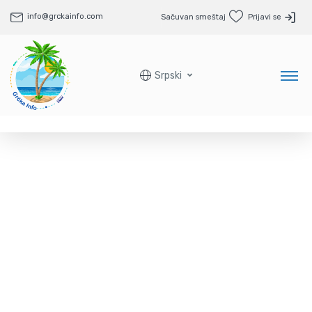
info@grckainfo.com
Sačuvan smeštaj
Prijavi se
Srpski