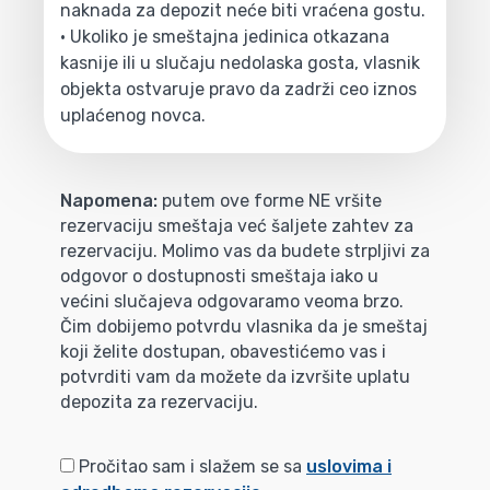
naknada za depozit neće biti vraćena gostu.
• Ukoliko je smeštajna jedinica otkazana
kasnije ili u slučaju nedolaska gosta, vlasnik
objekta ostvaruje pravo da zadrži ceo iznos
uplaćenog novca.
Napomena:
putem ove forme NE vršite
rezervaciju smeštaja već šaljete zahtev za
rezervaciju. Molimo vas da budete strpljivi za
odgovor o dostupnosti smeštaja iako u
većini slučajeva odgovaramo veoma brzo.
Čim dobijemo potvrdu vlasnika da je smeštaj
koji želite dostupan, obavestićemo vas i
potvrditi vam da možete da izvršite uplatu
depozita za rezervaciju.
Pročitao sam i slažem se sa
uslovima i