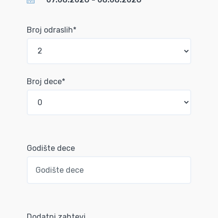
Broj odraslih*
Broj dece*
Godište dece
Dodatni zahtevi