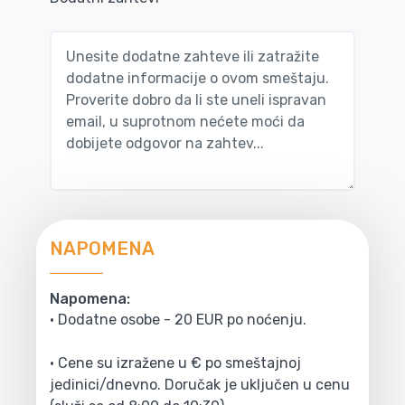
NAPOMENA
Napomena:
• Dodatne osobe - 20 EUR po noćenju.
• Cene su izražene u € po smeštajnoj
jedinici/dnevno. Doručak je uključen u cenu