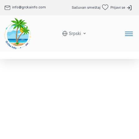
info@grckainfo.com
Sačuvan smeštaj
Prijavi se
Srpski