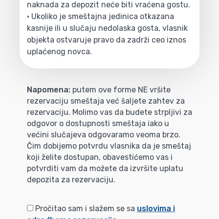
naknada za depozit neće biti vraćena gostu.
• Ukoliko je smeštajna jedinica otkazana
kasnije ili u slučaju nedolaska gosta, vlasnik
objekta ostvaruje pravo da zadrži ceo iznos
uplaćenog novca.
Napomena:
putem ove forme NE vršite
rezervaciju smeštaja već šaljete zahtev za
rezervaciju. Molimo vas da budete strpljivi za
odgovor o dostupnosti smeštaja iako u
većini slučajeva odgovaramo veoma brzo.
Čim dobijemo potvrdu vlasnika da je smeštaj
koji želite dostupan, obavestićemo vas i
potvrditi vam da možete da izvršite uplatu
depozita za rezervaciju.
Pročitao sam i slažem se sa
uslovima i