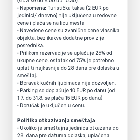
(služi se od 8:00 do 10:30).
• Napomena: Turistička taksa (2 EUR po
jedinici/ dnevno) nije uključena u redovne
cene i plaća se na licu mesta.
• Navedene cene su zvanične cene vlasnika
objekta, bez ikakve dodatne provizije
posrednika.
• Prilikom rezervacije se uplaćuje 25% od
ukupne cene, ostatak od 75% je potrebno
uplatiti najkasnije do 28 dana pre dolaska u
smeštaj.
• Boravak kućnih ljubimaca nije dozvoljen.
• Parking se doplaćuje 10 EUR po danu (od
1.7. do 31.8. se plaća 15 EUR po danu)
• Doručak je uključen u cenu.
Politika otkazivanja smeštaja
• Ukoliko je smeštajna jedinica otkazana do
28. dana pre datuma dolaska, uplaćena