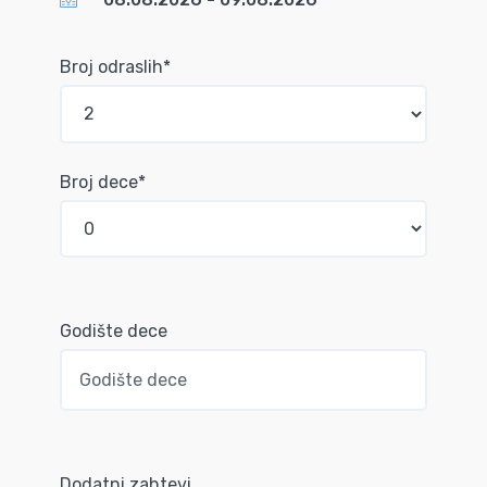
Broj odraslih*
Broj dece*
Godište dece
Dodatni zahtevi