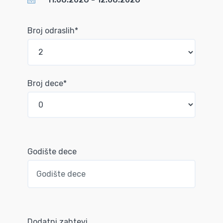
Broj odraslih*
Broj dece*
Godište dece
Dodatni zahtevi