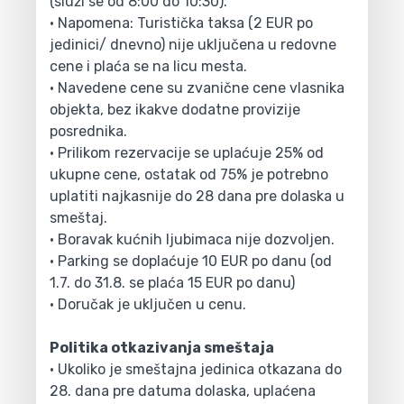
(služi se od 8:00 do 10:30).
• Napomena: Turistička taksa (2 EUR po
jedinici/ dnevno) nije uključena u redovne
cene i plaća se na licu mesta.
• Navedene cene su zvanične cene vlasnika
objekta, bez ikakve dodatne provizije
posrednika.
• Prilikom rezervacije se uplaćuje 25% od
ukupne cene, ostatak od 75% je potrebno
uplatiti najkasnije do 28 dana pre dolaska u
smeštaj.
• Boravak kućnih ljubimaca nije dozvoljen.
• Parking se doplaćuje 10 EUR po danu (od
1.7. do 31.8. se plaća 15 EUR po danu)
• Doručak je uključen u cenu.
Politika otkazivanja smeštaja
• Ukoliko je smeštajna jedinica otkazana do
28. dana pre datuma dolaska, uplaćena