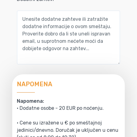
NAPOMENA
Napomena:
• Dodatne osobe - 20 EUR po noćenju.
• Cene su izražene u € po smeštajnoj
jedinici/dnevno. Doručak je uključen u cenu