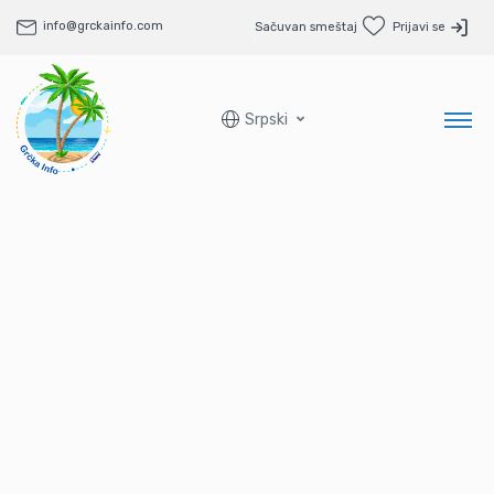
info@grckainfo.com
Sačuvan smeštaj
Prijavi se
Srpski