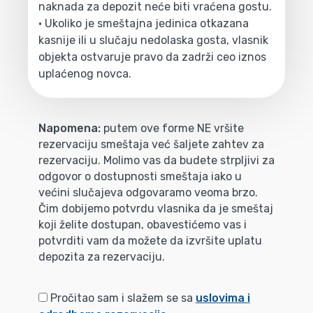
naknada za depozit neće biti vraćena gostu.
• Ukoliko je smeštajna jedinica otkazana
kasnije ili u slučaju nedolaska gosta, vlasnik
objekta ostvaruje pravo da zadrži ceo iznos
uplaćenog novca.
Napomena:
putem ove forme NE vršite
rezervaciju smeštaja već šaljete zahtev za
rezervaciju. Molimo vas da budete strpljivi za
odgovor o dostupnosti smeštaja iako u
većini slučajeva odgovaramo veoma brzo.
Čim dobijemo potvrdu vlasnika da je smeštaj
koji želite dostupan, obavestićemo vas i
potvrditi vam da možete da izvršite uplatu
depozita za rezervaciju.
Pročitao sam i slažem se sa
uslovima i