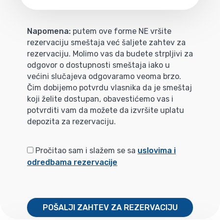
Napomena:
putem ove forme NE vršite
rezervaciju smeštaja već šaljete zahtev za
rezervaciju. Molimo vas da budete strpljivi za
odgovor o dostupnosti smeštaja iako u
većini slučajeva odgovaramo veoma brzo.
Čim dobijemo potvrdu vlasnika da je smeštaj
koji želite dostupan, obavestićemo vas i
potvrditi vam da možete da izvršite uplatu
depozita za rezervaciju.
Pročitao sam i slažem se sa
uslovima i
odredbama rezervacije
POŠALJI ZAHTEV ZA REZERVACIJU