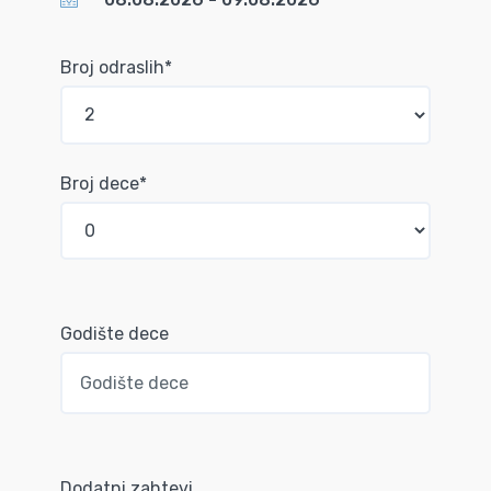
Broj odraslih*
Broj dece*
Godište dece
Dodatni zahtevi