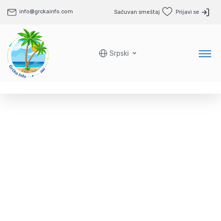
info@grckainfo.com
Sačuvan smeštaj
Prijavi se
Srpski