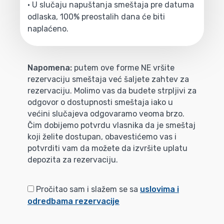
• U slučaju napuštanja smeštaja pre datuma
odlaska, 100% preostalih dana će biti
naplaćeno.
Napomena:
putem ove forme NE vršite
rezervaciju smeštaja već šaljete zahtev za
rezervaciju. Molimo vas da budete strpljivi za
odgovor o dostupnosti smeštaja iako u
većini slučajeva odgovaramo veoma brzo.
Čim dobijemo potvrdu vlasnika da je smeštaj
koji želite dostupan, obavestićemo vas i
potvrditi vam da možete da izvršite uplatu
depozita za rezervaciju.
Pročitao sam i slažem se sa
uslovima i
odredbama rezervacije