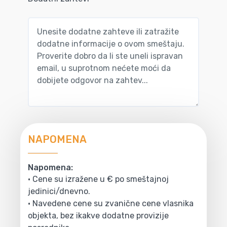
NAPOMENA
Napomena:
• Cene su izražene u € po smeštajnoj
jedinici/dnevno.
• Navedene cene su zvanične cene vlasnika
objekta, bez ikakve dodatne provizije