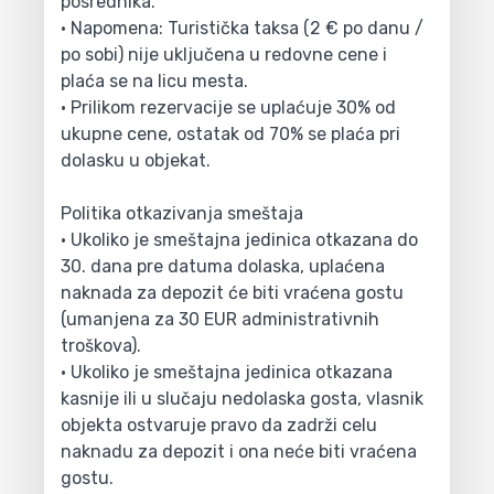
posrednika.
• Napomena: Turistička taksa (2 € po danu /
po sobi) nije uključena u redovne cene i
plaća se na licu mesta.
• Prilikom rezervacije se uplaćuje 30% od
ukupne cene, ostatak od 70% se plaća pri
dolasku u objekat.
Politika otkazivanja smeštaja
• Ukoliko je smeštajna jedinica otkazana do
30. dana pre datuma dolaska, uplaćena
naknada za depozit će biti vraćena gostu
(umanjena za 30 EUR administrativnih
troškova).
• Ukoliko je smeštajna jedinica otkazana
kasnije ili u slučaju nedolaska gosta, vlasnik
objekta ostvaruje pravo da zadrži celu
naknadu za depozit i ona neće biti vraćena
gostu.