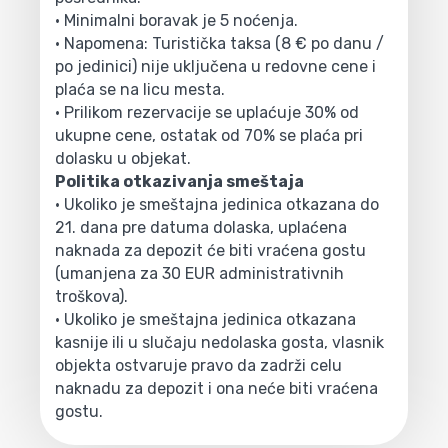
• Minimalni boravak je 5 noćenja.
• Napomena: Turistička taksa (8 € po danu /
po jedinici) nije uključena u redovne cene i
plaća se na licu mesta.
• Prilikom rezervacije se uplaćuje 30% od
ukupne cene, ostatak od 70% se plaća pri
dolasku u objekat.
Politika otkazivanja smeštaja
• Ukoliko je smeštajna jedinica otkazana do
21. dana pre datuma dolaska, uplaćena
naknada za depozit će biti vraćena gostu
(umanjena za 30 EUR administrativnih
troškova).
• Ukoliko je smeštajna jedinica otkazana
kasnije ili u slučaju nedolaska gosta, vlasnik
objekta ostvaruje pravo da zadrži celu
naknadu za depozit i ona neće biti vraćena
gostu.