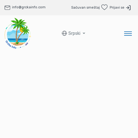
info@grckainfo.com
Sačuvan smeštaj
Prijavi se
Srpski