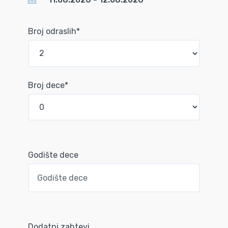
Broj odraslih*
Broj dece*
Godište dece
Dodatni zahtevi