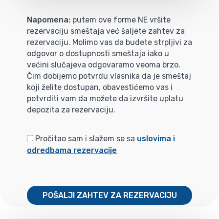
Napomena:
putem ove forme NE vršite
rezervaciju smeštaja već šaljete zahtev za
rezervaciju. Molimo vas da budete strpljivi za
odgovor o dostupnosti smeštaja iako u
većini slučajeva odgovaramo veoma brzo.
Čim dobijemo potvrdu vlasnika da je smeštaj
koji želite dostupan, obavestićemo vas i
potvrditi vam da možete da izvršite uplatu
depozita za rezervaciju.
Pročitao sam i slažem se sa
uslovima i
odredbama rezervacije
POŠALJI ZAHTEV ZA REZERVACIJU