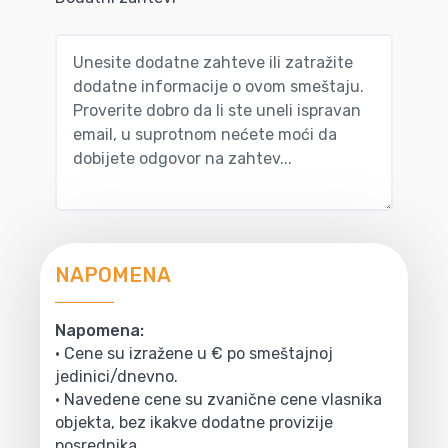
NAPOMENA
Napomena:
• Cene su izražene u € po smeštajnoj
jedinici/dnevno.
• Navedene cene su zvanične cene vlasnika
objekta, bez ikakve dodatne provizije
posrednika.