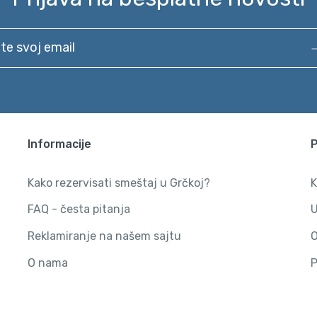
svoj email
Informacije
Kako rezervisati smeštaj u Grčkoj?
K
FAQ - česta pitanja
U
Reklamiranje na našem sajtu
O
O nama
P