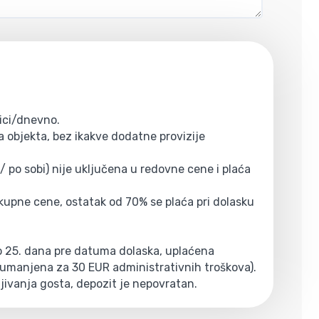
ici/dnevno.
 objekta, bez ikakve dodatne provizije
/ po sobi) nije uključena u redovne cene i plaća
ukupne cene, ostatak od 70% se plaća pri dolasku
do 25. dana pre datuma dolaska, uplaćena
 (umanjena za 30 EUR administrativnih troškova).
ljivanja gosta, depozit je nepovratan.