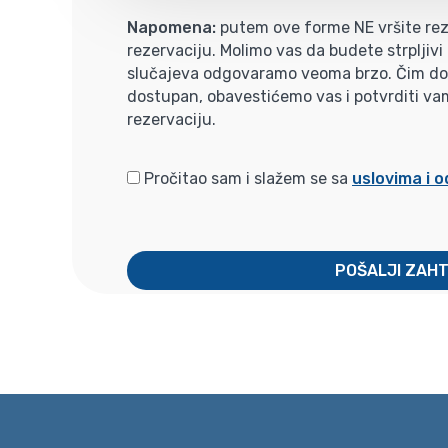
Napomena:
putem ove forme NE vršite rez
rezervaciju. Molimo vas da budete strpljiv
slučajeva odgovaramo veoma brzo. Čim dobi
dostupan, obavestićemo vas i potvrditi va
rezervaciju.
Pročitao sam i slažem se sa
uslovima i 
POŠALJI ZAH