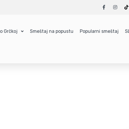
 o Grčkoj
Smeštaj na popustu
Popularni smeštaj
S