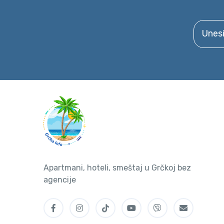
Unesite 
Apartmani, hoteli, smeštaj u Grčkoj bez
agencije