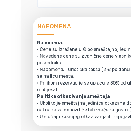
NAPOMENA
Napomena:
• Cene su izražene u € po smeštajnoj jedin
• Navedene cene su zvanične cene vlasnika
posrednika.
• Napomena: Turistička taksa (2 € po danu 
se na licu mesta.
• Prilikom rezervacije se uplaćuje 30% od 
u objekat.
Politika otkazivanja smeštaja
• Ukoliko je smeštajna jedinica otkazana 
naknada za depozit će biti vraćena gostu
• U slučaju kasnijeg otkazivanja ili nepojav