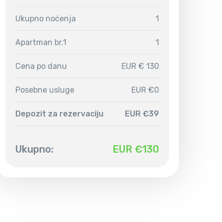
Ukupno noćenja
1
Apartman br.1
1
Cena po danu
EUR € 130
Posebne usluge
EUR €0
Depozit za rezervaciju
EUR €39
Ukupno:
EUR €
130