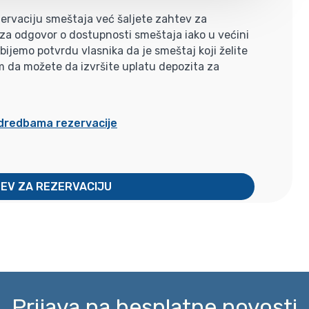
ervaciju smeštaja već šaljete zahtev za
i za odgovor o dostupnosti smeštaja iako u većini
jemo potvrdu vlasnika da je smeštaj koji želite
m da možete da izvršite uplatu depozita za
odredbama rezervacije
TEV ZA REZERVACIJU
Prijava na besplatne novosti