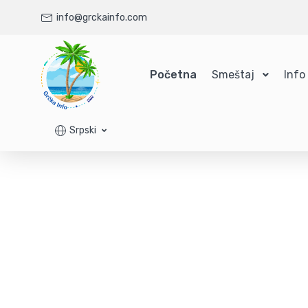
info@grckainfo.com
Početna
Smeštaj
Info
Srpski