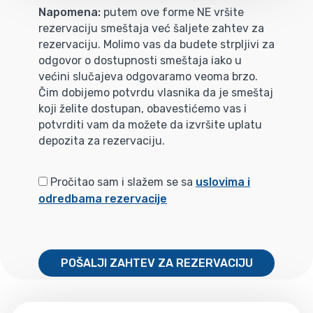
Napomena:
putem ove forme NE vršite
rezervaciju smeštaja već šaljete zahtev za
rezervaciju. Molimo vas da budete strpljivi za
odgovor o dostupnosti smeštaja iako u
većini slučajeva odgovaramo veoma brzo.
Čim dobijemo potvrdu vlasnika da je smeštaj
koji želite dostupan, obavestićemo vas i
potvrditi vam da možete da izvršite uplatu
depozita za rezervaciju.
Pročitao sam i slažem se sa
uslovima i
odredbama rezervacije
POŠALJI ZAHTEV ZA REZERVACIJU