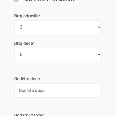
Broj odraslih*
Broj dece*
Godište dece
Dodatni zahtevi