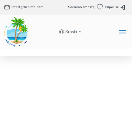
info@grckainfo.com
Sačuvan smeštaj
Prijavi se
Srpski