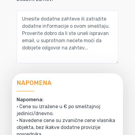
NAPOMENA
Napomena:
• Cene su izražene u € po smeštajnoj
jedinici/dnevno.
• Navedene cene su zvanične cene vlasnika
objekta, bez ikakve dodatne provizije
posrednika.