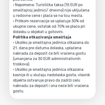
• Napomena: Turistička taksa (15 EUR po
smeštajnoj jedinici/ dnevno) nije uključena
u redovne cene i plaća se na licu mesta.
• Prilikom rezervacije se uplaćuje 30% od
ukupne cene, ostatak od 70% se plaća pri
dolasku u objekat u gotovini.
Politika otkazivanja smeštaja
• Ukoliko je smeštajna jedinica otkazana do
21. dana pre datuma dolaska, uplaćena
naknada za depozit će biti vraćena gostu
(umanjena za 30 EUR administrativnih
troškova).
• Ukoliko je smeštajna jedinica otkazana
kasnije ili u slučaju nedolaska gosta, vlasnik
objekta ostvaruje pravo da zadrži celu
naknadu za depozit i ona neće biti vraćena
gostu.