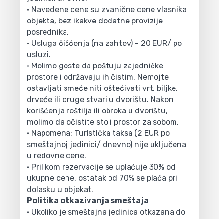
• Navedene cene su zvanične cene vlasnika
objekta, bez ikakve dodatne provizije
posrednika.
• Usluga čišćenja (na zahtev) - 20 EUR/ po
usluzi.
• Molimo goste da poštuju zajedničke
prostore i održavaju ih čistim. Nemojte
ostavljati smeće niti oštećivati vrt, biljke,
drveće ili druge stvari u dvorištu. Nakon
korišćenja roštilja ili obroka u dvorištu,
molimo da očistite sto i prostor za sobom.
• Napomena: Turistička taksa (2 EUR po
smeštajnoj jedinici/ dnevno) nije uključena
u redovne cene.
• Prilikom rezervacije se uplaćuje 30% od
ukupne cene, ostatak od 70% se plaća pri
dolasku u objekat.
Politika otkazivanja smeštaja
• Ukoliko je smeštajna jedinica otkazana do