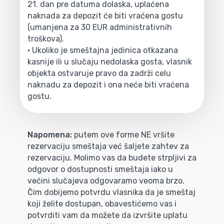
21. dan pre datuma dolaska, uplaćena
naknada za depozit će biti vraćena gostu
(umanjena za 30 EUR administrativnih
troškova).
• Ukoliko je smeštajna jedinica otkazana
kasnije ili u slučaju nedolaska gosta, vlasnik
objekta ostvaruje pravo da zadrži celu
naknadu za depozit i ona neće biti vraćena
gostu.
Napomena:
putem ove forme NE vršite
rezervaciju smeštaja već šaljete zahtev za
rezervaciju. Molimo vas da budete strpljivi za
odgovor o dostupnosti smeštaja iako u
većini slučajeva odgovaramo veoma brzo.
Čim dobijemo potvrdu vlasnika da je smeštaj
koji želite dostupan, obavestićemo vas i
potvrditi vam da možete da izvršite uplatu