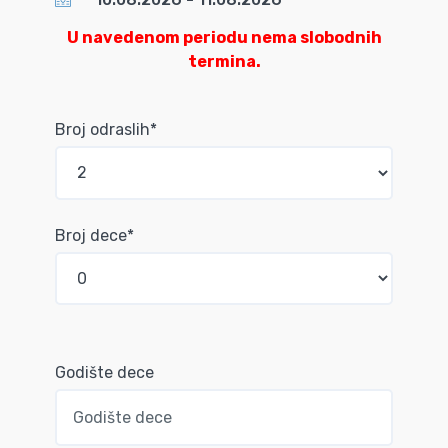
U navedenom periodu nema slobodnih
termina.
Broj odraslih*
Broj dece*
Godište dece