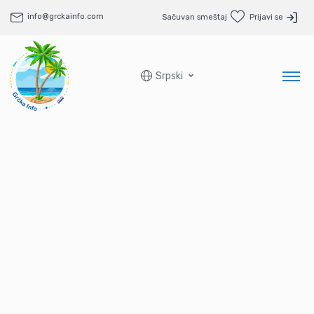
info@grckainfo.com
Sačuvan smeštaj
Prijavi se
Srpski