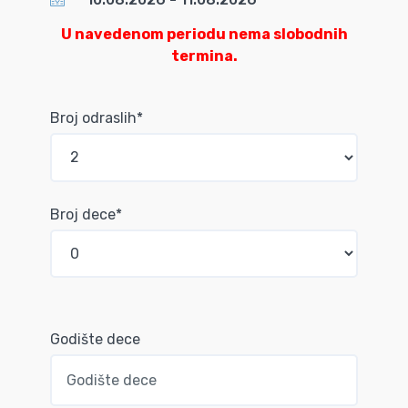
U navedenom periodu nema slobodnih
termina.
Broj odraslih*
Broj dece*
Godište dece