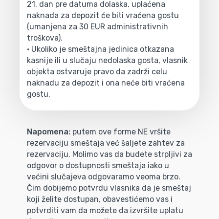
21. dan pre datuma dolaska, uplaćena
naknada za depozit će biti vraćena gostu
(umanjena za 30 EUR administrativnih
troškova).
• Ukoliko je smeštajna jedinica otkazana
kasnije ili u slučaju nedolaska gosta, vlasnik
objekta ostvaruje pravo da zadrži celu
naknadu za depozit i ona neće biti vraćena
gostu.
Napomena:
putem ove forme NE vršite
rezervaciju smeštaja već šaljete zahtev za
rezervaciju. Molimo vas da budete strpljivi za
odgovor o dostupnosti smeštaja iako u
većini slučajeva odgovaramo veoma brzo.
Čim dobijemo potvrdu vlasnika da je smeštaj
koji želite dostupan, obavestićemo vas i
potvrditi vam da možete da izvršite uplatu