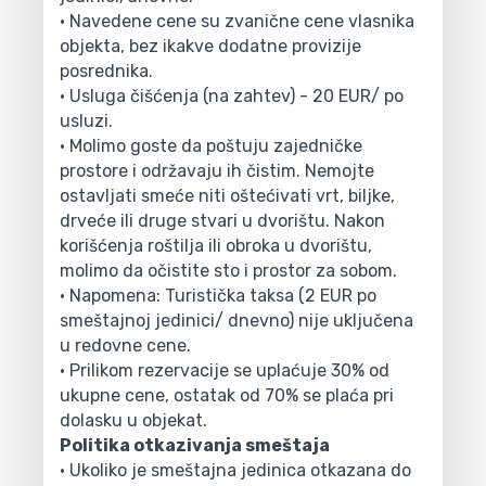
• Navedene cene su zvanične cene vlasnika
objekta, bez ikakve dodatne provizije
posrednika.
• Usluga čišćenja (na zahtev) - 20 EUR/ po
usluzi.
• Molimo goste da poštuju zajedničke
prostore i održavaju ih čistim. Nemojte
ostavljati smeće niti oštećivati vrt, biljke,
drveće ili druge stvari u dvorištu. Nakon
korišćenja roštilja ili obroka u dvorištu,
molimo da očistite sto i prostor za sobom.
• Napomena: Turistička taksa (2 EUR po
smeštajnoj jedinici/ dnevno) nije uključena
u redovne cene.
• Prilikom rezervacije se uplaćuje 30% od
ukupne cene, ostatak od 70% se plaća pri
dolasku u objekat.
Politika otkazivanja smeštaja
• Ukoliko je smeštajna jedinica otkazana do