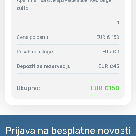
Apartman sa dve spavaće sobe, Red large
suite
1
Cena po danu
EUR € 150
Posebne usluge
EUR €0
Depozit za rezervaciju
EUR €45
Ukupno:
EUR €
150
Prijava na besplatne novosti