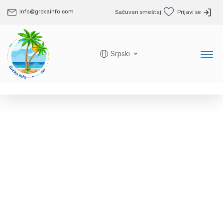
info@grckainfo.com
Sačuvan smeštaj
Prijavi se
Srpski