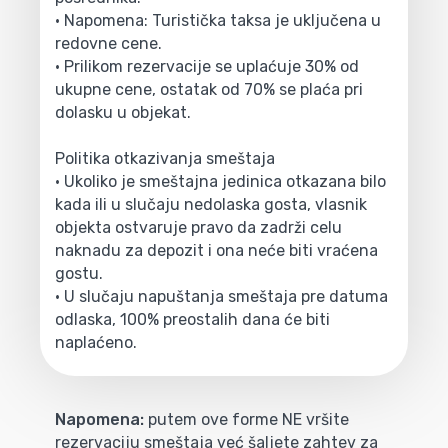
• Napomena: Turistička taksa je uključena u
redovne cene.
• Prilikom rezervacije se uplaćuje 30% od
ukupne cene, ostatak od 70% se plaća pri
dolasku u objekat.
Politika otkazivanja smeštaja
• Ukoliko je smeštajna jedinica otkazana bilo
kada ili u slučaju nedolaska gosta, vlasnik
objekta ostvaruje pravo da zadrži celu
naknadu za depozit i ona neće biti vraćena
gostu.
• U slučaju napuštanja smeštaja pre datuma
odlaska, 100% preostalih dana će biti
naplaćeno.
Napomena:
putem ove forme NE vršite
rezervaciju smeštaja već šaljete zahtev za