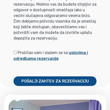
rezervaciju. Molimo vas da budete strpljivi za
odgovor o dostupnosti smeštaja iako u
većini slučajeva odgovaramo veoma brzo.
Čim dobijemo potvrdu vlasnika da je smeštaj
koji želite dostupan, obavestićemo vas i
potvrditi vam da možete da izvršite uplatu
depozita za rezervaciju.
Pročitao sam i slažem se sa
uslovima i
odredbama rezervacije
POŠALJI ZAHTEV ZA REZERVACIJU