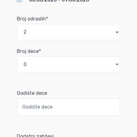
Broj odraslih*
Broj dece*
Godište dece
Dodatni zahtevi