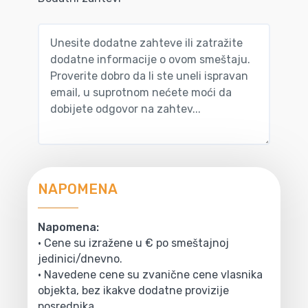
NAPOMENA
Napomena:
• Cene su izražene u € po smeštajnoj
jedinici/dnevno.
• Navedene cene su zvanične cene vlasnika
objekta, bez ikakve dodatne provizije
posrednika.