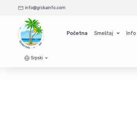
info@grckainfo.com
Početna
Smeštaj
Info
Srpski