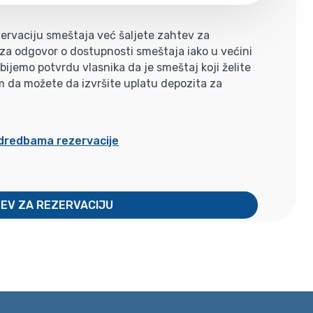
ervaciju smeštaja već šaljete zahtev za
i za odgovor o dostupnosti smeštaja iako u većini
jemo potvrdu vlasnika da je smeštaj koji želite
m da možete da izvršite uplatu depozita za
odredbama rezervacije
TEV ZA REZERVACIJU