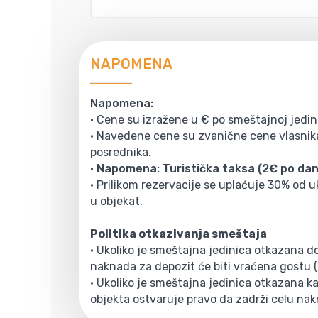
NAPOMENA
Napomena:
• Cene su izražene u € po smeštajnoj jedin
• Navedene cene su zvanične cene vlasnika
posrednika.
•
Napomena: Turistička taksa (2€ po danu
• Prilikom rezervacije se uplaćuje 30% od 
u objekat.
Politika otkazivanja smeštaja
• Ukoliko je smeštajna jedinica otkazana 
naknada za depozit će biti vraćena gostu
• Ukoliko je smeštajna jedinica otkazana kas
objekta ostvaruje pravo da zadrži celu nak