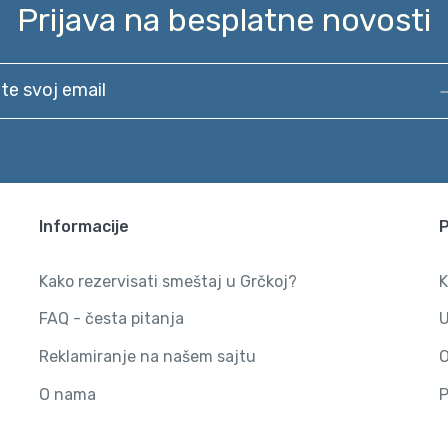
Prijava na besplatne novosti
svoj email
Informacije
Kako rezervisati smeštaj u Grčkoj?
K
FAQ - česta pitanja
U
Reklamiranje na našem sajtu
O
O nama
P