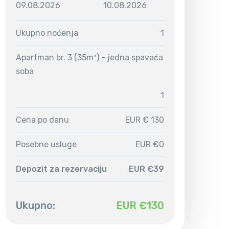
09.08.2026
10.08.2026
Ukupno noćenja
1
Apartman br. 3 (35m²) - jedna spavaća
soba
1
Cena po danu
EUR € 130
Posebne usluge
EUR €0
Depozit za rezervaciju
EUR €39
Ukupno:
EUR €
130