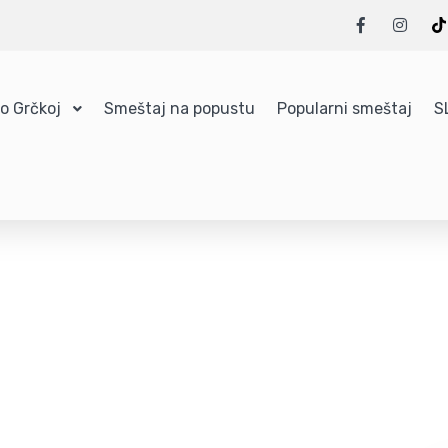
 o Grčkoj
Smeštaj na popustu
Popularni smeštaj
S