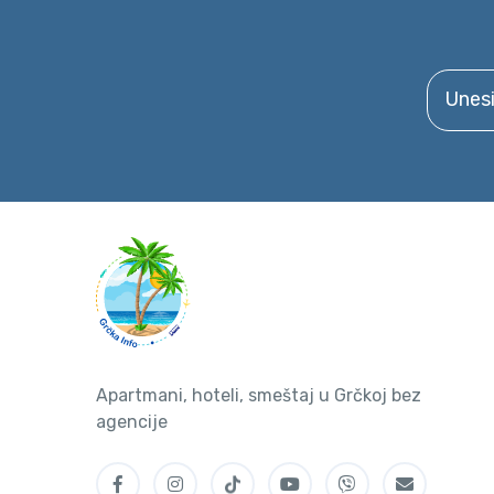
Unesite 
Apartmani, hoteli, smeštaj u Grčkoj bez
agencije