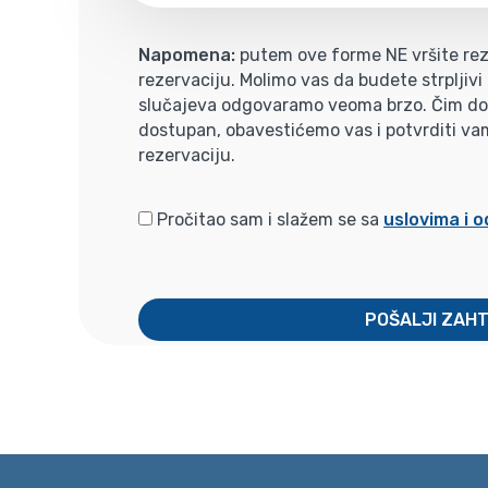
Napomena:
putem ove forme NE vršite rez
rezervaciju. Molimo vas da budete strpljiv
slučajeva odgovaramo veoma brzo. Čim dobi
dostupan, obavestićemo vas i potvrditi va
rezervaciju.
Pročitao sam i slažem se sa
uslovima i 
POŠALJI ZAH