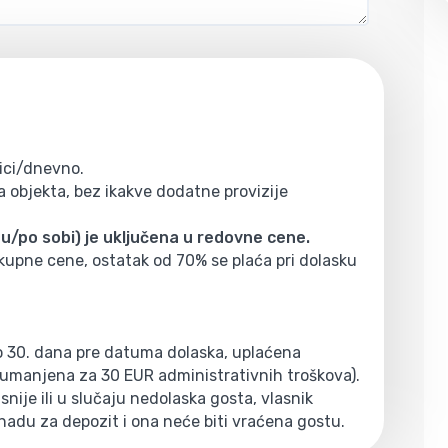
ici/dnevno.
 objekta, bez ikakve dodatne provizije
/po sobi) je uključena u redovne cene.
ukupne cene, ostatak od 70% se plaća pri dolasku
do 30. dana pre datuma dolaska, uplaćena
 (umanjena za 30 EUR administrativnih troškova).
nije ili u slučaju nedolaska gosta, vlasnik
nadu za depozit i ona neće biti vraćena gostu.