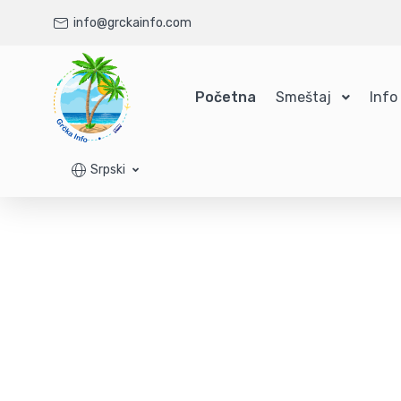
info@grckainfo.com
Početna
Smeštaj
Info
Srpski