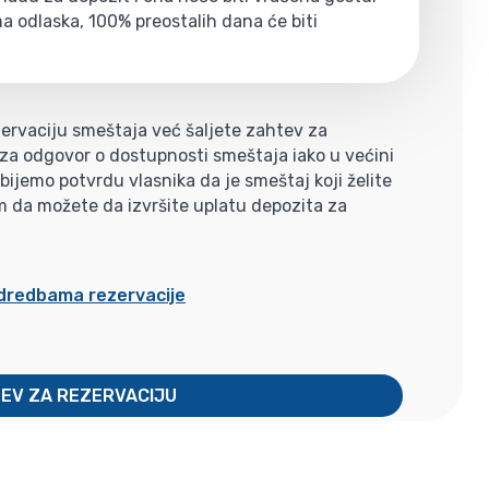
a odlaska, 100% preostalih dana će biti
ervaciju smeštaja već šaljete zahtev za
i za odgovor o dostupnosti smeštaja iako u većini
jemo potvrdu vlasnika da je smeštaj koji želite
m da možete da izvršite uplatu depozita za
odredbama rezervacije
TEV ZA REZERVACIJU