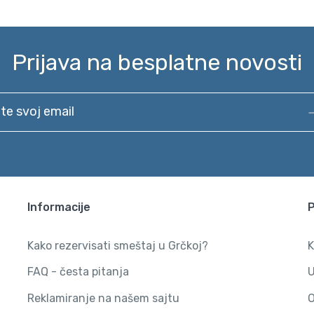
Prijava na besplatne novosti
svoj email
Informacije
Kako rezervisati smeštaj u Grčkoj?
K
FAQ - česta pitanja
U
Reklamiranje na našem sajtu
O