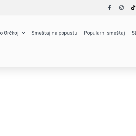
 o Grčkoj
Smeštaj na popustu
Popularni smeštaj
S