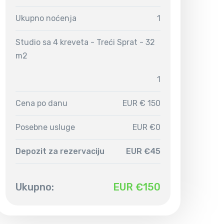
Ukupno noćenja
1
Studio sa 4 kreveta - Treći Sprat - 32
m2
1
Cena po danu
EUR € 150
Posebne usluge
EUR €0
Depozit za rezervaciju
EUR €45
Ukupno:
EUR €
150