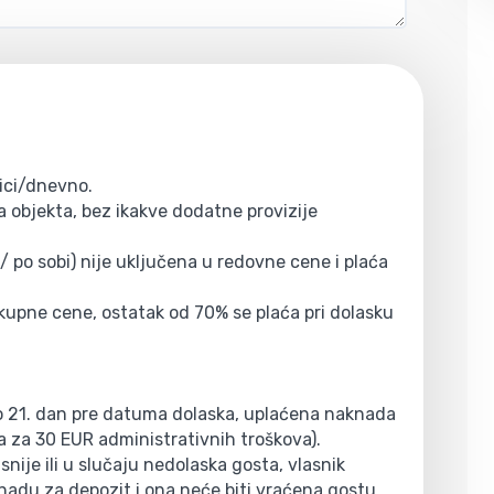
ici/dnevno.
 objekta, bez ikakve dodatne provizije
/ po sobi) nije uključena u redovne cene i plaća
ukupne cene, ostatak od 70% se plaća pri dolasku
do 21. dan pre datuma dolaska, uplaćena naknada
a za 30 EUR administrativnih troškova).
nije ili u slučaju nedolaska gosta, vlasnik
nadu za depozit i ona neće biti vraćena gostu.