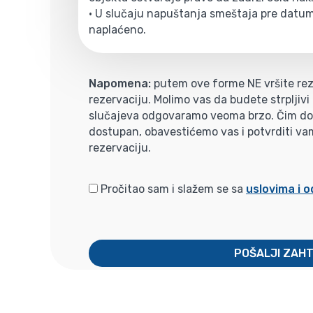
• U slučaju napuštanja smeštaja pre datum
naplaćeno.
Napomena:
putem ove forme NE vršite rez
rezervaciju. Molimo vas da budete strpljiv
slučajeva odgovaramo veoma brzo. Čim dobi
dostupan, obavestićemo vas i potvrditi va
rezervaciju.
Pročitao sam i slažem se sa
uslovima i 
POŠALJI ZAH