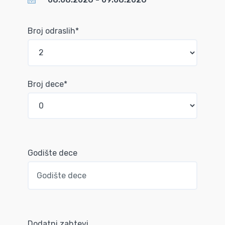
Broj odraslih*
Broj dece*
Godište dece
Dodatni zahtevi