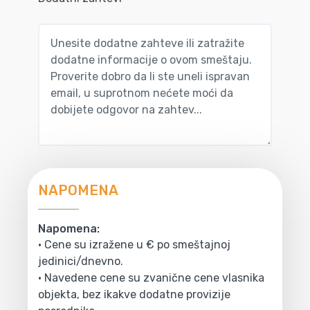
NAPOMENA
Napomena:
• Cene su izražene u € po smeštajnoj
jedinici/dnevno.
• Navedene cene su zvanične cene vlasnika
objekta, bez ikakve dodatne provizije