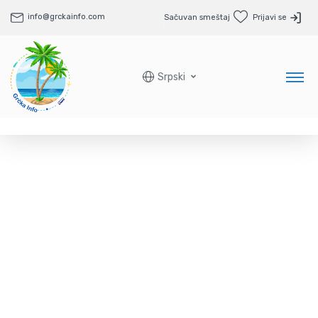
info@grckainfo.com
Sačuvan smeštaj
Prijavi se
Srpski