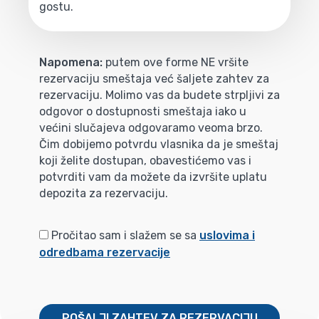
gostu.
Napomena:
putem ove forme NE vršite
rezervaciju smeštaja već šaljete zahtev za
rezervaciju. Molimo vas da budete strpljivi za
odgovor o dostupnosti smeštaja iako u
većini slučajeva odgovaramo veoma brzo.
Čim dobijemo potvrdu vlasnika da je smeštaj
koji želite dostupan, obavestićemo vas i
potvrditi vam da možete da izvršite uplatu
depozita za rezervaciju.
Pročitao sam i slažem se sa
uslovima i
odredbama rezervacije
POŠALJI ZAHTEV ZA REZERVACIJU