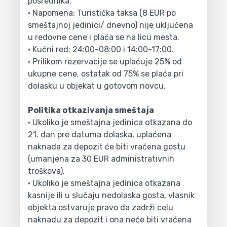
posrednika.
• Napomena: Turistička taksa (8 EUR po
smeštajnoj jedinici/ dnevno) nije uključena
u redovne cene i plaća se na licu mesta.
• Kućni red: 24:00-08:00 i 14:00-17:00.
• Prilikom rezervacije se uplaćuje 25% od
ukupne cene, ostatak od 75% se plaća pri
dolasku u objekat u gotovom novcu.
Politika otkazivanja smeštaja
• Ukoliko je smeštajna jedinica otkazana do
21. dan pre datuma dolaska, uplaćena
naknada za depozit će biti vraćena gostu
(umanjena za 30 EUR administrativnih
troškova).
• Ukoliko je smeštajna jedinica otkazana
kasnije ili u slučaju nedolaska gosta, vlasnik
objekta ostvaruje pravo da zadrži celu
naknadu za depozit i ona neće biti vraćena