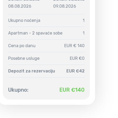
08.08.2026
09.08.2026
Ukupno noćenja
1
Apartman - 2 spavaće sobe
1
Cena po danu
EUR € 140
Posebne usluge
EUR €0
Depozit za rezervaciju
EUR €42
Ukupno:
EUR €
140