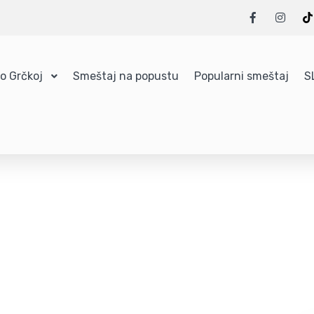
 o Grčkoj
Smeštaj na popustu
Popularni smeštaj
S