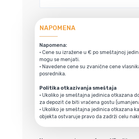
NAPOMENA
Napomena:
• Cene su izražene u € po smeštajnoj jedini
mogu se menjati.
• Navedene cene su zvanične cene vlasnika
posrednika.
Politika otkazivanja smeštaja
• Ukoliko je smeštajna jedinica otkazana 
za depozit će biti vraćena gostu (umanjen
• Ukoliko je smeštajna jedinica otkazana kas
objekta ostvaruje pravo da zadrži celu nak