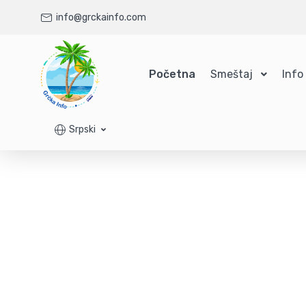
info@grckainfo.com
Početna
Smeštaj
Info
Srpski