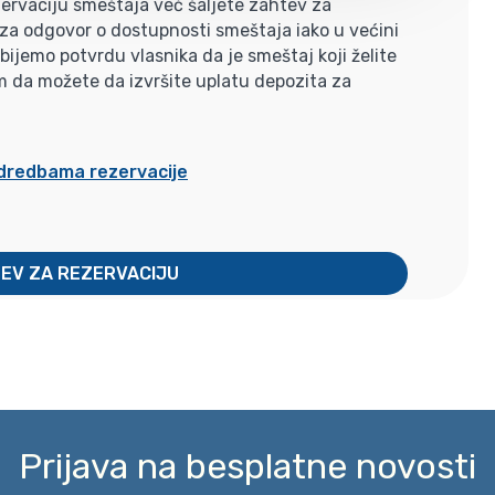
ervaciju smeštaja već šaljete zahtev za
i za odgovor o dostupnosti smeštaja iako u većini
jemo potvrdu vlasnika da je smeštaj koji želite
m da možete da izvršite uplatu depozita za
odredbama rezervacije
TEV ZA REZERVACIJU
Prijava na besplatne novosti