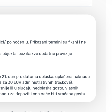
ci/ po noćenju. Prikazani termini su fiksni i ne
 objekta, bez ikakve dodatne provizije
do 21. dan pre datuma dolaska, uplaćena naknada
a za 30 EUR administrativnih troškova).
nije ili u slučaju nedolaska gosta, vlasnik
nadu za depozit i ona neće biti vraćena gostu.