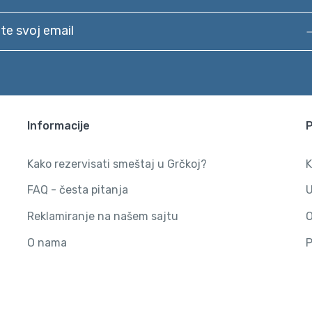
svoj email
Informacije
Kako rezervisati smeštaj u Grčkoj?
K
FAQ - česta pitanja
U
Reklamiranje na našem sajtu
O
O nama
P