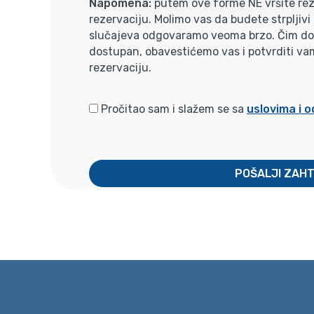
Napomena:
putem ove forme NE vršite rez
rezervaciju. Molimo vas da budete strpljiv
slučajeva odgovaramo veoma brzo. Čim dobi
dostupan, obavestićemo vas i potvrditi va
rezervaciju.
Pročitao sam i slažem se sa
uslovima i 
POŠALJI ZAH