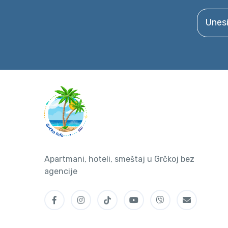
Unesite 
Apartmani, hoteli, smeštaj u Grčkoj bez
agencije