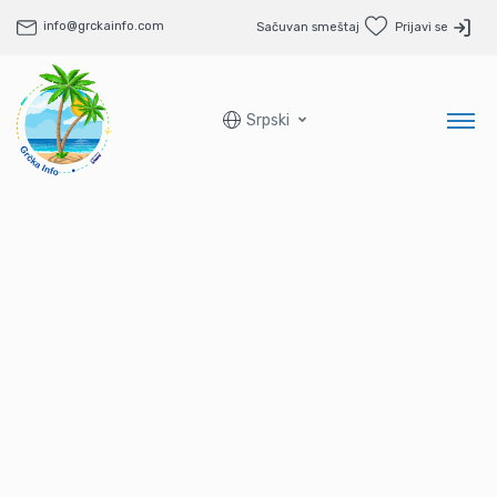
info@grckainfo.com
Sačuvan smeštaj
Prijavi se
Srpski