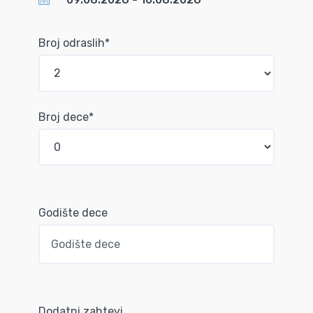
Broj odraslih*
Broj dece*
Godište dece
Dodatni zahtevi