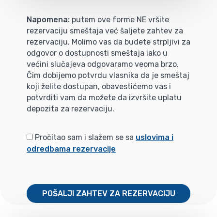
Napomena:
putem ove forme NE vršite
rezervaciju smeštaja već šaljete zahtev za
rezervaciju. Molimo vas da budete strpljivi za
odgovor o dostupnosti smeštaja iako u
većini slučajeva odgovaramo veoma brzo.
Čim dobijemo potvrdu vlasnika da je smeštaj
koji želite dostupan, obavestićemo vas i
potvrditi vam da možete da izvršite uplatu
depozita za rezervaciju.
Pročitao sam i slažem se sa
uslovima i
odredbama rezervacije
POŠALJI ZAHTEV ZA REZERVACIJU