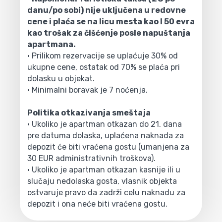
danu/po sobi) nije uključena u redovne
cene i plaća se na licu mesta kao I 50 evra
kao trošak za čišćenje posle napuštanja
apartmana.
• Prilikom rezervacije se uplaćuje 30% od
ukupne cene, ostatak od 70% se plaća pri
dolasku u objekat.
• Minimalni boravak je 7 noćenja.
Politika otkazivanja smeštaja
• Ukoliko je apartman otkazan do 21. dana
pre datuma dolaska, uplaćena naknada za
depozit će biti vraćena gostu (umanjena za
30 EUR administrativnih troškova).
• Ukoliko je apartman otkazan kasnije ili u
slučaju nedolaska gosta, vlasnik objekta
ostvaruje pravo da zadrži celu naknadu za
depozit i ona neće biti vraćena gostu.