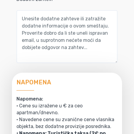
NAPOMENA
Napomena:
• Cene su izražene u € za ceo
apartman/dnevno.
• Navedene cene su zvanične cene vlasnika
objekta, bez dodatne provizije posrednika.
• Napomena: Turistička taksa (2€ po