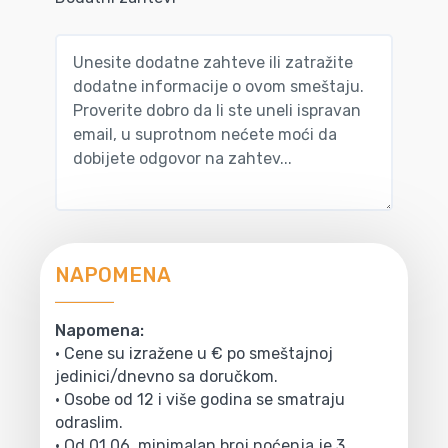
NAPOMENA
Napomena:
• Cene su izražene u € po smeštajnoj
jedinici/dnevno sa doručkom.
• Osobe od 12 i više godina se smatraju
odraslim.
• Od 01.06. minimalan broj noćenja je 3.