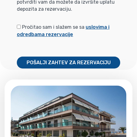
potvrditi vam da možete da izvršite uplatu
depozita za rezervaciju.
Pročitao sam i slažem se sa
uslovima i
odredbama rezervacije
POŠALJI ZAHTEV ZA REZERVACIJU