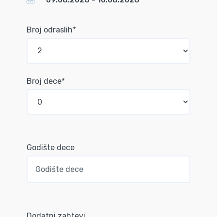
Broj odraslih*
Broj dece*
Godište dece
Dodatni zahtevi