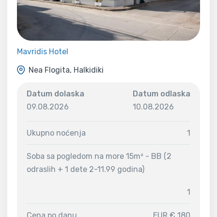
Mavridis Hotel
Nea Flogita, Halkidiki
Datum dolaska
Datum odlaska
09.08.2026
10.08.2026
Ukupno noćenja
1
Soba sa pogledom na more 15m² - BB (2
odraslih + 1 dete 2-11.99 godina)
1
Cena po danu
EUR € 180