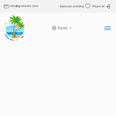
info@grckainfo.com
Sačuvan smeštaj
Prijavi se
Srpski