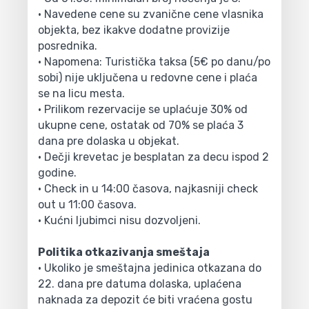
• Navedene cene su zvanične cene vlasnika
objekta, bez ikakve dodatne provizije
posrednika.
• Napomena: Turistička taksa (5€ po danu/po
sobi) nije uključena u redovne cene i plaća
se na licu mesta.
• Prilikom rezervacije se uplaćuje 30% od
ukupne cene, ostatak od 70% se plaća 3
dana pre dolaska u objekat.
• Dečji krevetac je besplatan za decu ispod 2
godine.
• Check in u 14:00 časova, najkasniji check
out u 11:00 časova.
• Kućni ljubimci nisu dozvoljeni.
Politika otkazivanja smeštaja
• Ukoliko je smeštajna jedinica otkazana do
22. dana pre datuma dolaska, uplaćena
naknada za depozit će biti vraćena gostu