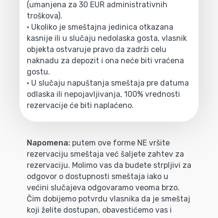
(umanjena za 30 EUR administrativnih
troškova).
• Ukoliko je smeštajna jedinica otkazana
kasnije ili u slučaju nedolaska gosta, vlasnik
objekta ostvaruje pravo da zadrži celu
naknadu za depozit i ona neće biti vraćena
gostu.
• U slučaju napuštanja smeštaja pre datuma
odlaska ili nepojavljivanja, 100% vrednosti
rezervacije će biti naplaćeno.
Napomena:
putem ove forme NE vršite
rezervaciju smeštaja već šaljete zahtev za
rezervaciju. Molimo vas da budete strpljivi za
odgovor o dostupnosti smeštaja iako u
većini slučajeva odgovaramo veoma brzo.
Čim dobijemo potvrdu vlasnika da je smeštaj
koji želite dostupan, obavestićemo vas i