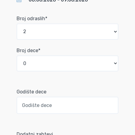
Broj odraslih*
Broj dece*
Godište dece
Dodatni zahtevi