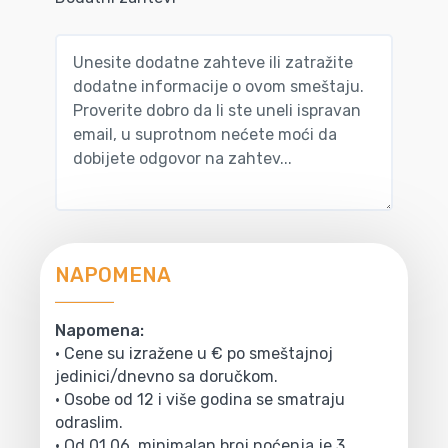
NAPOMENA
Napomena:
• Cene su izražene u € po smeštajnoj
jedinici/dnevno sa doručkom.
• Osobe od 12 i više godina se smatraju
odraslim.
• Od 01.06. minimalan broj noćenja je 3.