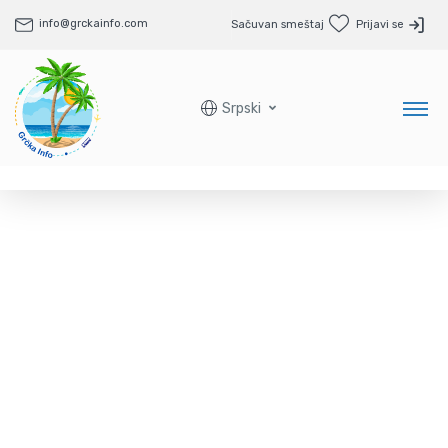
info@grckainfo.com
Sačuvan smeštaj
Prijavi se
Srpski