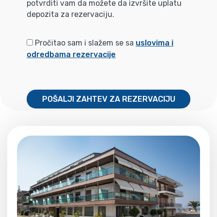
potvrditi vam da možete da izvršite uplatu
depozita za rezervaciju.
Pročitao sam i slažem se sa
uslovima i
odredbama rezervacije
POŠALJI ZAHTEV ZA REZERVACIJU