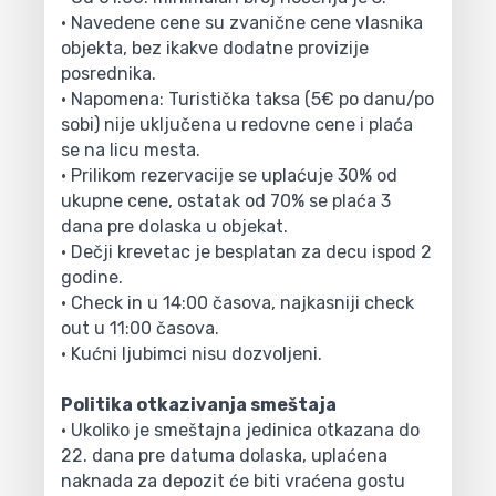
• Navedene cene su zvanične cene vlasnika
objekta, bez ikakve dodatne provizije
posrednika.
• Napomena: Turistička taksa (5€ po danu/po
sobi) nije uključena u redovne cene i plaća
se na licu mesta.
• Prilikom rezervacije se uplaćuje 30% od
ukupne cene, ostatak od 70% se plaća 3
dana pre dolaska u objekat.
• Dečji krevetac je besplatan za decu ispod 2
godine.
• Check in u 14:00 časova, najkasniji check
out u 11:00 časova.
• Kućni ljubimci nisu dozvoljeni.
Politika otkazivanja smeštaja
• Ukoliko je smeštajna jedinica otkazana do
22. dana pre datuma dolaska, uplaćena
naknada za depozit će biti vraćena gostu