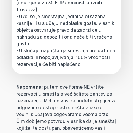
(umanjena za 30 EUR administrativnih
troškova).
• Ukoliko je smeštajna jedinica otkazana
kasnije ili u slučaju nedolaska gosta, vlasnik
objekta ostvaruje pravo da zadrži celu
naknadu za depozit i ona neće biti vraćena
gostu.
• U slučaju napuštanja smeštaja pre datuma
odlaska ili nepojavljivanja, 100% vrednosti
rezervacije će biti naplaćeno.
Napomena:
putem ove forme NE vršite
rezervaciju smeštaja već šaljete zahtev za
rezervaciju. Molimo vas da budete strpljivi za
odgovor o dostupnosti smeštaja iako u
većini slučajeva odgovaramo veoma brzo.
Čim dobijemo potvrdu vlasnika da je smeštaj
koji želite dostupan, obavestićemo vas i