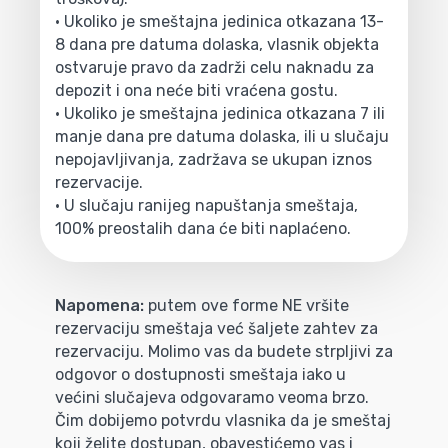
• Ukoliko je smeštajna jedinica otkazana 13-
8 dana pre datuma dolaska, vlasnik objekta
ostvaruje pravo da zadrži celu naknadu za
depozit i ona neće biti vraćena gostu.
• Ukoliko je smeštajna jedinica otkazana 7 ili
manje dana pre datuma dolaska, ili u slučaju
nepojavljivanja, zadržava se ukupan iznos
rezervacije.
• U slučaju ranijeg napuštanja smeštaja,
100% preostalih dana će biti naplaćeno.
Napomena:
putem ove forme NE vršite
rezervaciju smeštaja već šaljete zahtev za
rezervaciju. Molimo vas da budete strpljivi za
odgovor o dostupnosti smeštaja iako u
većini slučajeva odgovaramo veoma brzo.
Čim dobijemo potvrdu vlasnika da je smeštaj
koji želite dostupan, obavestićemo vas i