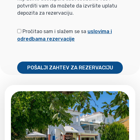
potvrditi vam da možete da izvršite uplatu
depozita za rezervaciju.
Pročitao sam i slažem se sa
uslovima i
odredbama rezervacije
POŠALJI ZAHTEV ZA REZERVACIJU