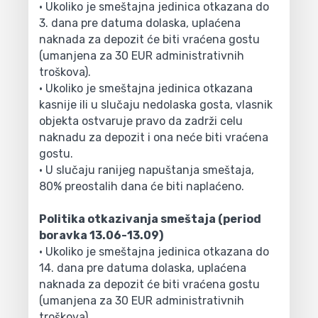
• Ukoliko je smeštajna jedinica otkazana do
3. dana pre datuma dolaska, uplaćena
naknada za depozit će biti vraćena gostu
(umanjena za 30 EUR administrativnih
troškova).
• Ukoliko je smeštajna jedinica otkazana
kasnije ili u slučaju nedolaska gosta, vlasnik
objekta ostvaruje pravo da zadrži celu
naknadu za depozit i ona neće biti vraćena
gostu.
• U slučaju ranijeg napuštanja smeštaja,
80% preostalih dana će biti naplaćeno.
Politika otkazivanja smeštaja (period
boravka 13.06-13.09)
• Ukoliko je smeštajna jedinica otkazana do
14. dana pre datuma dolaska, uplaćena
naknada za depozit će biti vraćena gostu
(umanjena za 30 EUR administrativnih
troškova).