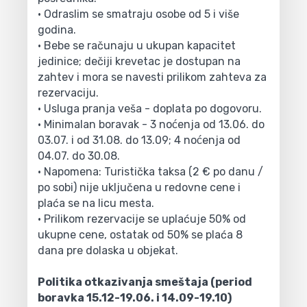
• Odraslim se smatraju osobe od 5 i više
godina.
• Bebe se računaju u ukupan kapacitet
jedinice; dečiji krevetac je dostupan na
zahtev i mora se navesti prilikom zahteva za
rezervaciju.
• Usluga pranja veša - doplata po dogovoru.
• Minimalan boravak - 3 noćenja od 13.06. do
03.07. i od 31.08. do 13.09; 4 noćenja od
04.07. do 30.08.
• Napomena: Turistička taksa (2 € po danu /
po sobi) nije uključena u redovne cene i
plaća se na licu mesta.
• Prilikom rezervacije se uplaćuje 50% od
ukupne cene, ostatak od 50% se plaća 8
dana pre dolaska u objekat.
Politika otkazivanja smeštaja (period
boravka 15.12-19.06. i 14.09-19.10)