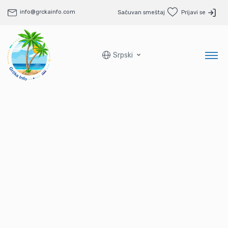
info@grckainfo.com
Sačuvan smeštaj
Prijavi se
Srpski