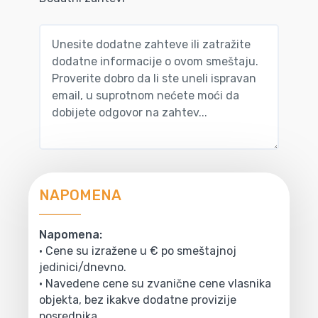
NAPOMENA
Napomena:
• Cene su izražene u € po smeštajnoj
jedinici/dnevno.
• Navedene cene su zvanične cene vlasnika
objekta, bez ikakve dodatne provizije
posrednika.