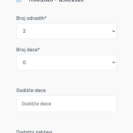
Broj odraslih*
Broj dece*
Godište dece
Dodatni zahtevi