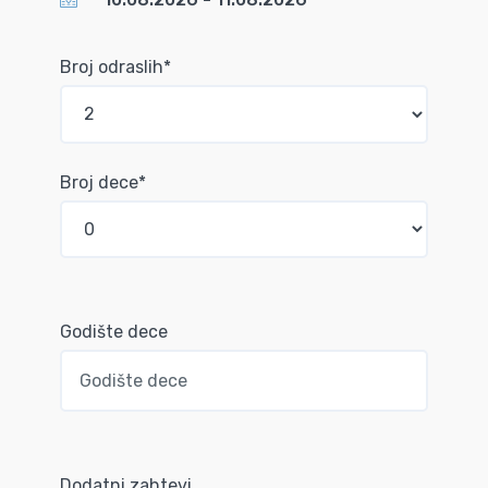
Broj odraslih*
Broj dece*
Godište dece
Dodatni zahtevi