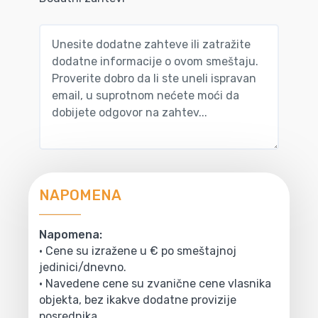
NAPOMENA
Napomena:
• Cene su izražene u € po smeštajnoj
jedinici/dnevno.
• Navedene cene su zvanične cene vlasnika
objekta, bez ikakve dodatne provizije
posrednika.