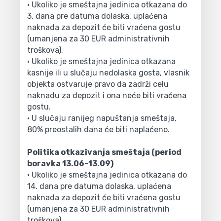
• Ukoliko je smeštajna jedinica otkazana do
3. dana pre datuma dolaska, uplaćena
naknada za depozit će biti vraćena gostu
(umanjena za 30 EUR administrativnih
troškova).
• Ukoliko je smeštajna jedinica otkazana
kasnije ili u slučaju nedolaska gosta, vlasnik
objekta ostvaruje pravo da zadrži celu
naknadu za depozit i ona neće biti vraćena
gostu.
• U slučaju ranijeg napuštanja smeštaja,
80% preostalih dana će biti naplaćeno.
Politika otkazivanja smeštaja (period
boravka 13.06-13.09)
• Ukoliko je smeštajna jedinica otkazana do
14. dana pre datuma dolaska, uplaćena
naknada za depozit će biti vraćena gostu
(umanjena za 30 EUR administrativnih
troškova).