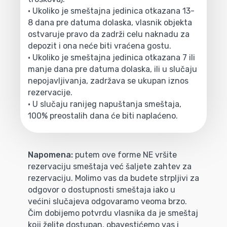
• Ukoliko je smeštajna jedinica otkazana 13-
8 dana pre datuma dolaska, vlasnik objekta
ostvaruje pravo da zadrži celu naknadu za
depozit i ona neće biti vraćena gostu.
• Ukoliko je smeštajna jedinica otkazana 7 ili
manje dana pre datuma dolaska, ili u slučaju
nepojavljivanja, zadržava se ukupan iznos
rezervacije.
• U slučaju ranijeg napuštanja smeštaja,
100% preostalih dana će biti naplaćeno.
Napomena:
putem ove forme NE vršite
rezervaciju smeštaja već šaljete zahtev za
rezervaciju. Molimo vas da budete strpljivi za
odgovor o dostupnosti smeštaja iako u
većini slučajeva odgovaramo veoma brzo.
Čim dobijemo potvrdu vlasnika da je smeštaj
koji želite dostupan, obavestićemo vas i