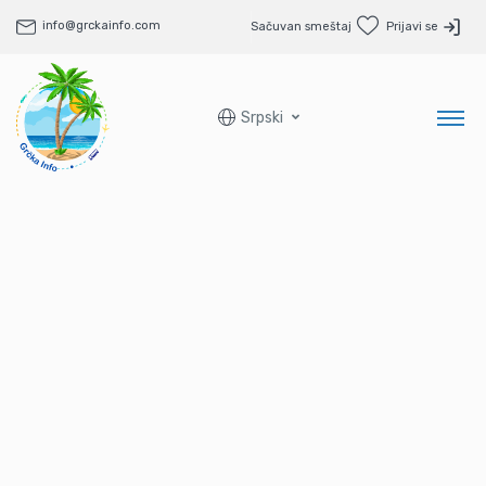
info@grckainfo.com
Sačuvan smeštaj
Prijavi se
Srpski