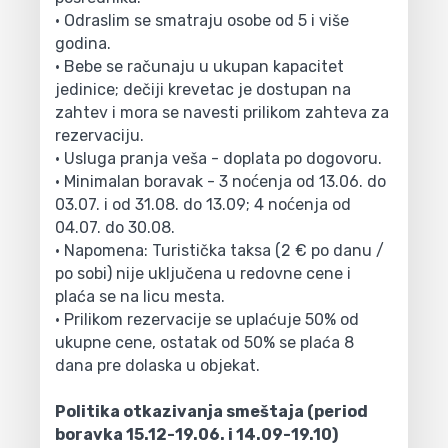
• Odraslim se smatraju osobe od 5 i više
godina.
• Bebe se računaju u ukupan kapacitet
jedinice; dečiji krevetac je dostupan na
zahtev i mora se navesti prilikom zahteva za
rezervaciju.
• Usluga pranja veša - doplata po dogovoru.
• Minimalan boravak - 3 noćenja od 13.06. do
03.07. i od 31.08. do 13.09; 4 noćenja od
04.07. do 30.08.
• Napomena: Turistička taksa (2 € po danu /
po sobi) nije uključena u redovne cene i
plaća se na licu mesta.
• Prilikom rezervacije se uplaćuje 50% od
ukupne cene, ostatak od 50% se plaća 8
dana pre dolaska u objekat.
Politika otkazivanja smeštaja (period
boravka 15.12-19.06. i 14.09-19.10)