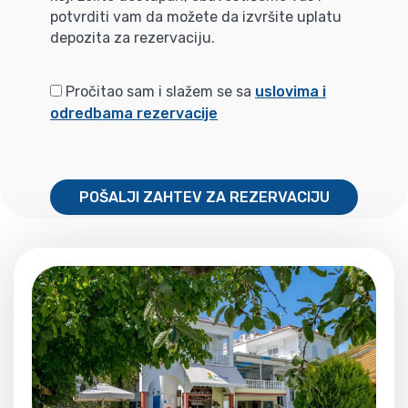
potvrditi vam da možete da izvršite uplatu
depozita za rezervaciju.
Pročitao sam i slažem se sa
uslovima i
odredbama rezervacije
POŠALJI ZAHTEV ZA REZERVACIJU