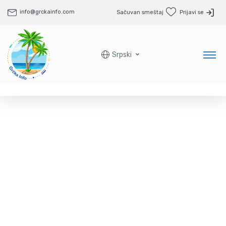
info@grckainfo.com
Sačuvan smeštaj
Prijavi se
Srpski