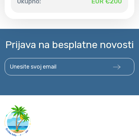
Ukupno:
EUR €
200
Prijava na besplatne novosti
Unesite svoj email