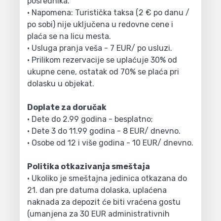
posrednika.
• Napomena: Turistička taksa (2 € po danu /
po sobi) nije uključena u redovne cene i
plaća se na licu mesta.
• Usluga pranja veša - 7 EUR/ po usluzi.
• Prilikom rezervacije se uplaćuje 30% od
ukupne cene, ostatak od 70% se plaća pri
dolasku u objekat.
Doplate za doručak
• Dete do 2.99 godina - besplatno;
• Dete 3 do 11.99 godina - 8 EUR/ dnevno.
• Osobe od 12 i više godina - 10 EUR/ dnevno.
Politika otkazivanja smeštaja
• Ukoliko je smeštajna jedinica otkazana do
21. dan pre datuma dolaska, uplaćena
naknada za depozit će biti vraćena gostu
(umanjena za 30 EUR administrativnih