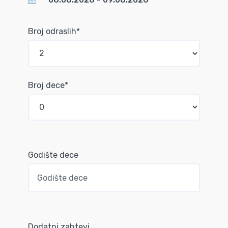
Broj odraslih*
Broj dece*
Godište dece
Dodatni zahtevi