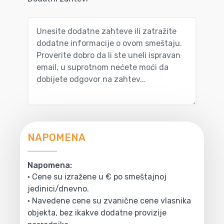
NAPOMENA
Napomena:
• Cene su izražene u € po smeštajnoj
jedinici/dnevno.
• Navedene cene su zvanične cene vlasnika
objekta, bez ikakve dodatne provizije