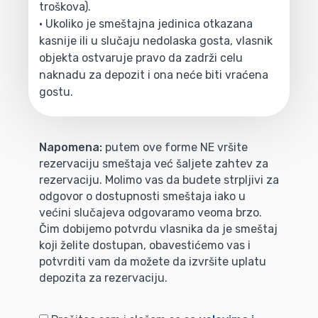
troškova).
• Ukoliko je smeštajna jedinica otkazana
kasnije ili u slučaju nedolaska gosta, vlasnik
objekta ostvaruje pravo da zadrži celu
naknadu za depozit i ona neće biti vraćena
gostu.
Napomena:
putem ove forme NE vršite
rezervaciju smeštaja već šaljete zahtev za
rezervaciju. Molimo vas da budete strpljivi za
odgovor o dostupnosti smeštaja iako u
većini slučajeva odgovaramo veoma brzo.
Čim dobijemo potvrdu vlasnika da je smeštaj
koji želite dostupan, obavestićemo vas i
potvrditi vam da možete da izvršite uplatu
depozita za rezervaciju.