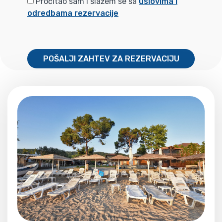
Pročitao sam i slažem se sa
uslovima i
odredbama rezervacije
POŠALJI ZAHTEV ZA REZERVACIJU