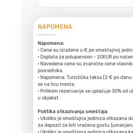
NAPOMENA
Napomena:
• Cene su izražene u € po smeštajnoj jedi
• Doplata za polupansion - 20EUR po noćen
• Navedene cene su zvanične cene vlasnika
posrednika.
• Napomena: Turistička taksa (2 € po danu 
se na licu mesta.
• Prilikom rezervacije se uplaćuje 30% od 
u objekat.
Politika otkazivanja smeštaja
• Ukoliko je smeštajna jedinica otkazana 
za depozit će biti vraćena gostu (umanjen
• Ukoliko je smeštajna jedinica otkazana kas