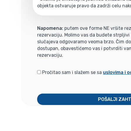
objekta ostvaruje pravo da zadrži celu nak
Napomena:
putem ove forme NE vršite rez
rezervaciju. Molimo vas da budete strpljiv
slučajeva odgovaramo veoma brzo. Čim dobi
dostupan, obavestićemo vas i potvrditi va
rezervaciju.
Pročitao sam i slažem se sa
uslovima i 
POŠALJI ZAH