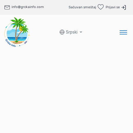
info@grckainfo.com
Sačuvan smeštaj
Prijavi se
Srpski