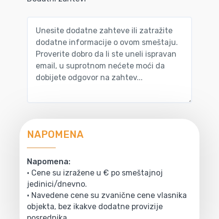
NAPOMENA
Napomena:
• Cene su izražene u € po smeštajnoj
jedinici/dnevno.
• Navedene cene su zvanične cene vlasnika
objekta, bez ikakve dodatne provizije
posrednika.