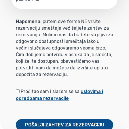
Napomena:
putem ove forme NE vršite
rezervaciju smeštaja već šaljete zahtev za
rezervaciju. Molimo vas da budete strpljivi za
odgovor o dostupnosti smeštaja iako u
većini slučajeva odgovaramo veoma brzo.
Čim dobijemo potvrdu vlasnika da je smeštaj
koji želite dostupan, obavestićemo vas i
potvrditi vam da možete da izvršite uplatu
depozita za rezervaciju.
Pročitao sam i slažem se sa
uslovima i
odredbama rezervacije
POŠALJI ZAHTEV ZA REZERVACIJU