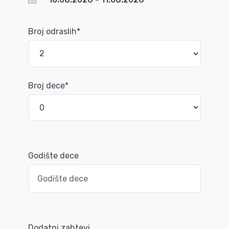
Broj odraslih*
Broj dece*
Godište dece
Dodatni zahtevi