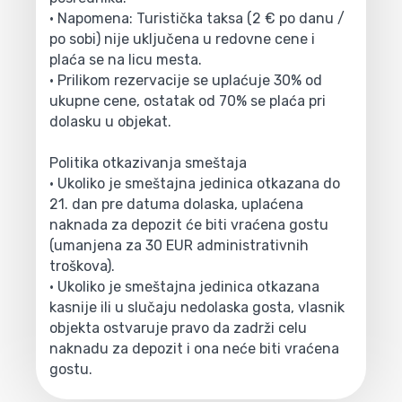
• Napomena: Turistička taksa (2 € po danu /
po sobi) nije uključena u redovne cene i
plaća se na licu mesta.
• Prilikom rezervacije se uplaćuje 30% od
ukupne cene, ostatak od 70% se plaća pri
dolasku u objekat.
Politika otkazivanja smeštaja
• Ukoliko je smeštajna jedinica otkazana do
21. dan pre datuma dolaska, uplaćena
naknada za depozit će biti vraćena gostu
(umanjena za 30 EUR administrativnih
troškova).
• Ukoliko je smeštajna jedinica otkazana
kasnije ili u slučaju nedolaska gosta, vlasnik
objekta ostvaruje pravo da zadrži celu
naknadu za depozit i ona neće biti vraćena
gostu.