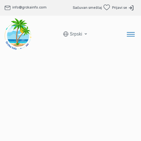
info@grckainfo.com
Sačuvan smeštaj
Prijavi se
Srpski