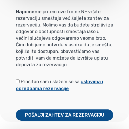
Napomena:
putem ove forme NE vršite
rezervaciju smeštaja već šaljete zahtev za
rezervaciju. Molimo vas da budete strpljivi za
odgovor o dostupnosti smeštaja iako u
većini slučajeva odgovaramo veoma brzo.
Čim dobijemo potvrdu vlasnika da je smeštaj
koji želite dostupan, obavestićemo vas i
potvrditi vam da možete da izvršite uplatu
depozita za rezervaciju.
Pročitao sam i slažem se sa
uslovima i
odredbama rezervacije
POŠALJI ZAHTEV ZA REZERVACIJU