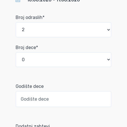
Broj odraslih*
Broj dece*
Godište dece
Dodatni zahtevi