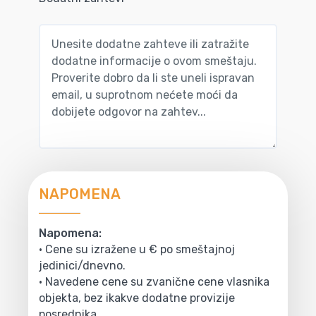
NAPOMENA
Napomena:
• Cene su izražene u € po smeštajnoj
jedinici/dnevno.
• Navedene cene su zvanične cene vlasnika
objekta, bez ikakve dodatne provizije
posrednika.