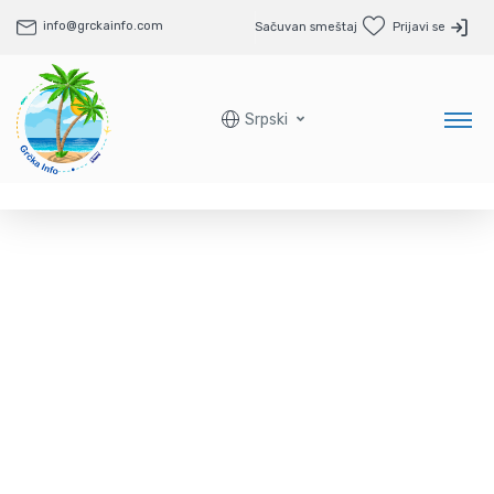
info@grckainfo.com
Sačuvan smeštaj
Prijavi se
Srpski