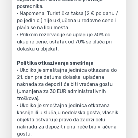
posrednika.
• Napomena: Turistička taksa (2 € po danu /
po jedinici) nije uključena u redovne cene i
plaća se na licu mesta.
• Prilikom rezervacije se uplaćuje 30% od
ukupne cene, ostatak od 70% se plaća pri
dolasku u objekat.
Politika otkazivanja smeštaja
• Ukoliko je smeštajna jedinica otkazana do
21. dan pre datuma dolaska, uplaćena
naknada za depozit će biti vraćena gostu
(umanjena za 30 EUR administrativnih
troškova).
• Ukoliko je smeštajna jedinica otkazana
kasnije ili u slučaju nedolaska gosta, vlasnik
objekta ostvaruje pravo da zadrži celu
naknadu za depozit i ona neće biti vraćena
gostu.