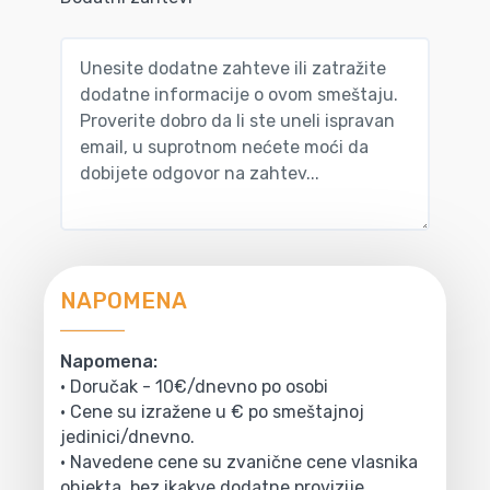
NAPOMENA
Napomena:
• Doručak - 10€/dnevno po osobi
• Cene su izražene u € po smeštajnoj
jedinici/dnevno.
• Navedene cene su zvanične cene vlasnika
objekta, bez ikakve dodatne provizije