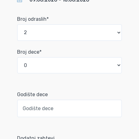
Broj odraslih*
Broj dece*
Godište dece
Dodatni zahtevi