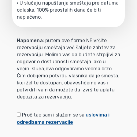
• U slučaju napuštanja smeštaja pre datuma
odlaska, 100% preostalih dana će biti
naplaćeno.
Napomena:
putem ove forme NE vršite
rezervaciju smeštaja već šaljete zahtev za
rezervaciju. Molimo vas da budete strpljivi za
odgovor o dostupnosti smeštaja iako u
većini slučajeva odgovaramo veoma brzo.
Čim dobijemo potvrdu vlasnika da je smeštaj
koji želite dostupan, obavestićemo vas i
potvrditi vam da možete da izvršite uplatu
depozita za rezervaciju.
Pročitao sam i slažem se sa
uslovima i
odredbama rezervacije