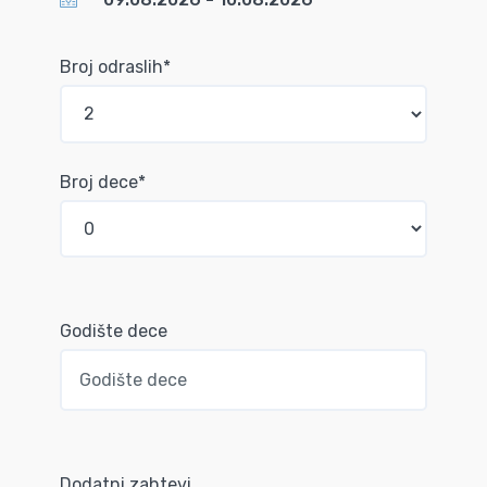
Broj odraslih*
Broj dece*
Godište dece
Dodatni zahtevi