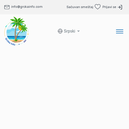
info@grckainfo.com
Sačuvan smeštaj
Prijavi se
Srpski