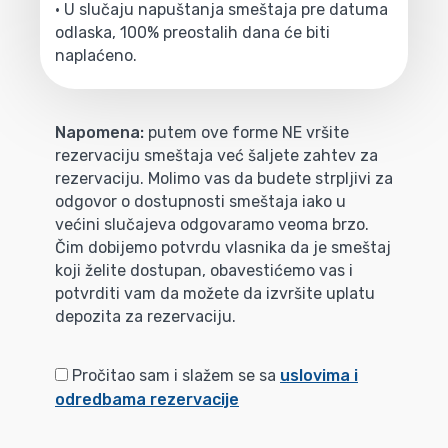
• U slučaju napuštanja smeštaja pre datuma
odlaska, 100% preostalih dana će biti
naplaćeno.
Napomena:
putem ove forme NE vršite
rezervaciju smeštaja već šaljete zahtev za
rezervaciju. Molimo vas da budete strpljivi za
odgovor o dostupnosti smeštaja iako u
većini slučajeva odgovaramo veoma brzo.
Čim dobijemo potvrdu vlasnika da je smeštaj
koji želite dostupan, obavestićemo vas i
potvrditi vam da možete da izvršite uplatu
depozita za rezervaciju.
Pročitao sam i slažem se sa
uslovima i
odredbama rezervacije