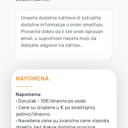
NAPOMENA
Napomena:
• Doručak - 10€/dnevno po osobi
• Cene su izražene u € po smeštajnoj
jedinici/dnevno.
• Navedene cene su zvanične cene vlasnika
objekta, bez ikakve dodatne provizije