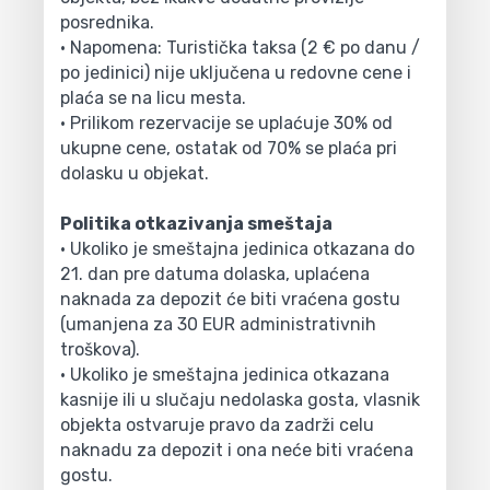
posrednika.
• Napomena: Turistička taksa (2 € po danu /
po jedinici) nije uključena u redovne cene i
plaća se na licu mesta.
• Prilikom rezervacije se uplaćuje 30% od
ukupne cene, ostatak od 70% se plaća pri
dolasku u objekat.
Politika otkazivanja smeštaja
• Ukoliko je smeštajna jedinica otkazana do
21. dan pre datuma dolaska, uplaćena
naknada za depozit će biti vraćena gostu
(umanjena za 30 EUR administrativnih
troškova).
• Ukoliko je smeštajna jedinica otkazana
kasnije ili u slučaju nedolaska gosta, vlasnik
objekta ostvaruje pravo da zadrži celu
naknadu za depozit i ona neće biti vraćena
gostu.