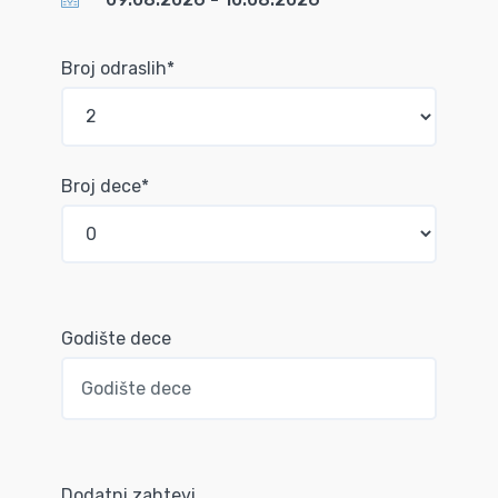
Broj odraslih*
Broj dece*
Godište dece
Dodatni zahtevi