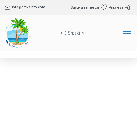
info@grckainfo.com
Sačuvan smeštaj
Prijavi se
Srpski