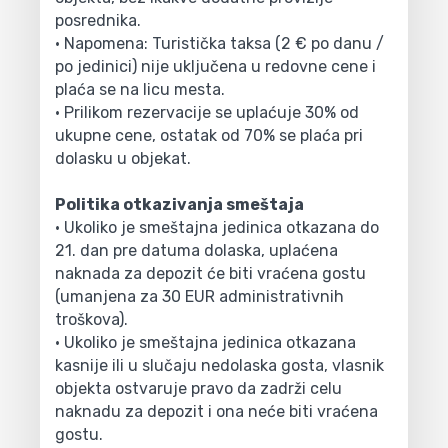
posrednika.
• Napomena: Turistička taksa (2 € po danu /
po jedinici) nije uključena u redovne cene i
plaća se na licu mesta.
• Prilikom rezervacije se uplaćuje 30% od
ukupne cene, ostatak od 70% se plaća pri
dolasku u objekat.
Politika otkazivanja smeštaja
• Ukoliko je smeštajna jedinica otkazana do
21. dan pre datuma dolaska, uplaćena
naknada za depozit će biti vraćena gostu
(umanjena za 30 EUR administrativnih
troškova).
• Ukoliko je smeštajna jedinica otkazana
kasnije ili u slučaju nedolaska gosta, vlasnik
objekta ostvaruje pravo da zadrži celu
naknadu za depozit i ona neće biti vraćena
gostu.