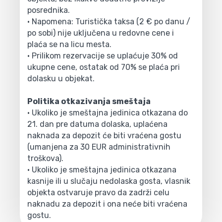
posrednika.
• Napomena: Turistička taksa (2 € po danu /
po sobi) nije uključena u redovne cene i
plaća se na licu mesta.
• Prilikom rezervacije se uplaćuje 30% od
ukupne cene, ostatak od 70% se plaća pri
dolasku u objekat.
Politika otkazivanja smeštaja
• Ukoliko je smeštajna jedinica otkazana do
21. dan pre datuma dolaska, uplaćena
naknada za depozit će biti vraćena gostu
(umanjena za 30 EUR administrativnih
troškova).
• Ukoliko je smeštajna jedinica otkazana
kasnije ili u slučaju nedolaska gosta, vlasnik
objekta ostvaruje pravo da zadrži celu
naknadu za depozit i ona neće biti vraćena
gostu.