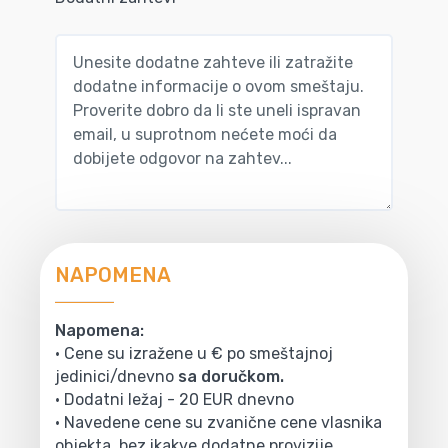
NAPOMENA
Napomena:
• Cene su izražene u € po smeštajnoj
jedinici/dnevno
sa doručkom.
• Dodatni ležaj - 20 EUR dnevno
• Navedene cene su zvanične cene vlasnika
objekta, bez ikakve dodatne provizije