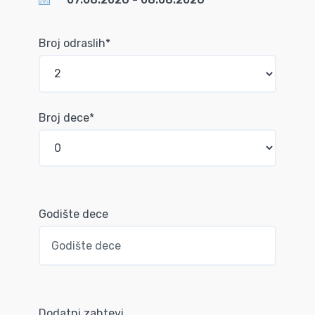
Broj odraslih*
Broj dece*
Godište dece
Dodatni zahtevi