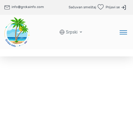
info@grckainfo.com
Sačuvan smeštaj
Prijavi se
Srpski