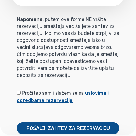
Napomena:
putem ove forme NE vršite
rezervaciju smeštaja već šaljete zahtev za
rezervaciju. Molimo vas da budete strpljivi za
odgovor o dostupnosti smeštaja iako u
većini slučajeva odgovaramo veoma brzo.
Čim dobijemo potvrdu vlasnika da je smeštaj
koji želite dostupan, obavestićemo vas i
potvrditi vam da možete da izvršite uplatu
depozita za rezervaciju.
Pročitao sam i slažem se sa
uslovima i
odredbama rezervacije
POŠALJI ZAHTEV ZA REZERVACIJU