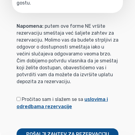
gostu.
Napomena:
putem ove forme NE vršite
rezervaciju smeštaja već šaljete zahtev za
rezervaciju. Molimo vas da budete strpljivi za
odgovor o dostupnosti smeštaja iako u
većini slučajeva odgovaramo veoma brzo.
Čim dobijemo potvrdu vlasnika da je smeštaj
koji želite dostupan, obavestićemo vas i
potvrditi vam da možete da izvršite uplatu
depozita za rezervaciju.
Pročitao sam i slažem se sa
uslovima i
odredbama rezervacije
POŠALJI ZAHTEV ZA REZERVACIJU