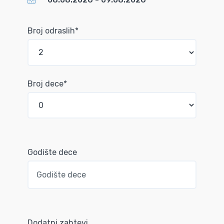
Broj odraslih*
Broj dece*
Godište dece
Dodatni zahtevi