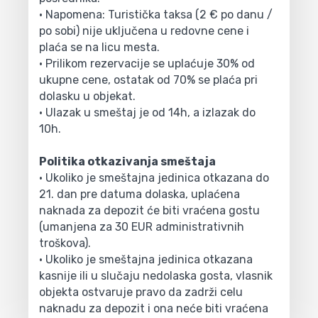
• Napomena: Turistička taksa (2 € po danu /
po sobi) nije uključena u redovne cene i
plaća se na licu mesta.
• Prilikom rezervacije se uplaćuje 30% od
ukupne cene, ostatak od 70% se plaća pri
dolasku u objekat.
• Ulazak u smeštaj je od 14h, a izlazak do
10h.
Politika otkazivanja smeštaja
• Ukoliko je smeštajna jedinica otkazana do
21. dan pre datuma dolaska, uplaćena
naknada za depozit će biti vraćena gostu
(umanjena za 30 EUR administrativnih
troškova).
• Ukoliko je smeštajna jedinica otkazana
kasnije ili u slučaju nedolaska gosta, vlasnik
objekta ostvaruje pravo da zadrži celu
naknadu za depozit i ona neće biti vraćena