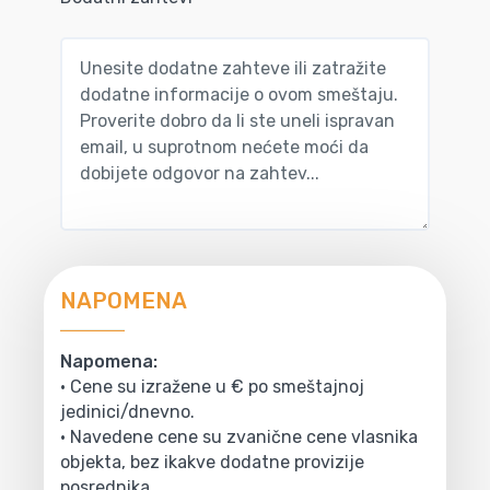
NAPOMENA
Napomena:
• Cene su izražene u € po smeštajnoj
jedinici/dnevno.
• Navedene cene su zvanične cene vlasnika
objekta, bez ikakve dodatne provizije
posrednika.