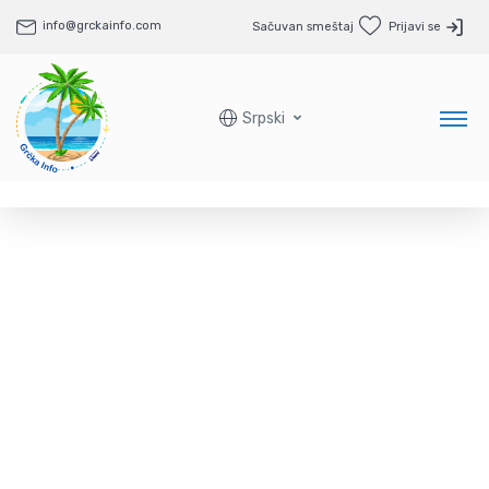
info@grckainfo.com
Sačuvan smeštaj
Prijavi se
Srpski