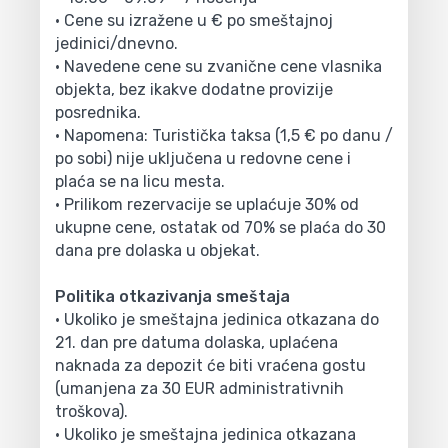
• Cene su izražene u € po smeštajnoj
jedinici/dnevno.
• Navedene cene su zvanične cene vlasnika
objekta, bez ikakve dodatne provizije
posrednika.
• Napomena: Turistička taksa (1,5 € po danu /
po sobi) nije uključena u redovne cene i
plaća se na licu mesta.
• Prilikom rezervacije se uplaćuje 30% od
ukupne cene, ostatak od 70% se plaća do 30
dana pre dolaska u objekat.
Politika otkazivanja smeštaja
• Ukoliko je smeštajna jedinica otkazana do
21. dan pre datuma dolaska, uplaćena
naknada za depozit će biti vraćena gostu
(umanjena za 30 EUR administrativnih
troškova).
• Ukoliko je smeštajna jedinica otkazana