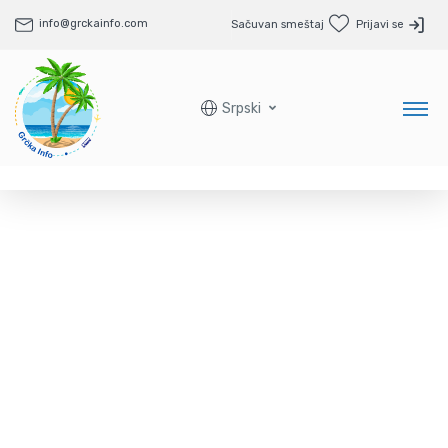
info@grckainfo.com
Sačuvan smeštaj
Prijavi se
Srpski