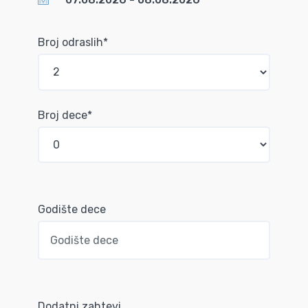
Broj odraslih*
Broj dece*
Godište dece
Dodatni zahtevi