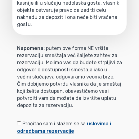
kasnije ili u slučaju nedolaska gosta, vlasnik
objekta ostvaruje pravo da zadrži celu
naknadu za depozit i ona neće biti vraćena
gostu.
Napomena:
putem ove forme NE vršite
rezervaciju smeštaja već šaljete zahtev za
rezervaciju. Molimo vas da budete strpljivi za
odgovor o dostupnosti smeštaja iako u
većini slučajeva odgovaramo veoma brzo.
Čim dobijemo potvrdu vlasnika da je smeštaj
koji želite dostupan, obavestićemo vas i
potvrditi vam da možete da izvršite uplatu
depozita za rezervaciju.
Pročitao sam i slažem se sa
uslovima i
odredbama rezervacije